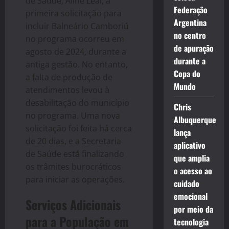
de Saúde, Aline Leal, a
Federação
primeira solicitação para
Argentina
incluir Balneário Camboriú
no centro
no programa ocorreu em
de apuração
agosto de 2024, durante a
durante a
antiga gestão. No entanto,
Copa do
a falta de produção de
Mundo
atendimentos levou à
desabilitação do município
Chris
no programa. Uma nova
Albuquerque
solicitação foi feita há cerca
lança
de 20 dias, e a Secretaria
aplicativo
de Saúde está finalizando
que amplia
os trâmites burocráticos
o acesso ao
para iniciar as operações.
cuidado
emocional
Serviços Adicionais
por meio da
para a População em
tecnologia