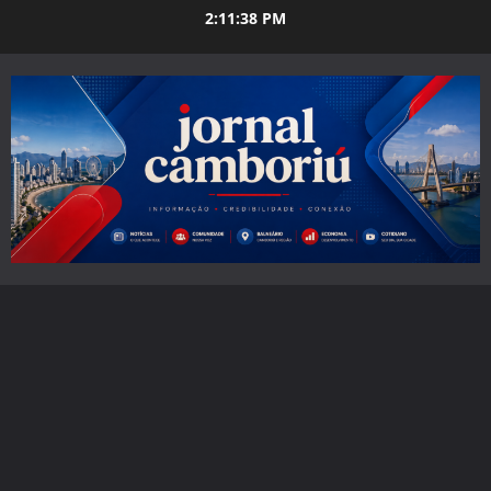
Skip
2:11:39 PM
to
content