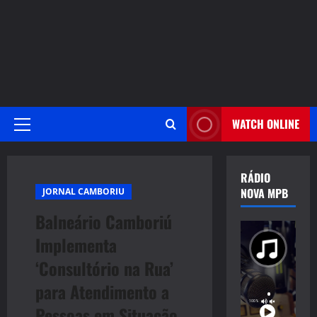
WATCH ONLINE
Primary
Menu
RÁDIO
NOVA MPB
JORNAL CAMBORIU
Balneário Camboriú
Implementa
‘Consultório na Rua’
para Atendimento a
Pessoas em Situação