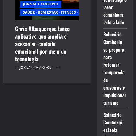
JORNAL CAMBORIU
lazer
SAÚDE - BEM ESTAR - FITNESS - ESPORTE
caminham
lado a lado
Chris Albuquerque lança
Balneário
aplicativo que amplia o
Camboriú
acesso ao cuidado
se prepara
emocional por meio da
para
tecnologia
retomar
JORNAL CAMBORIU
temporada
de
cruzeiros e
impulsionar
turismo
Balneário
Camboriú
estreia