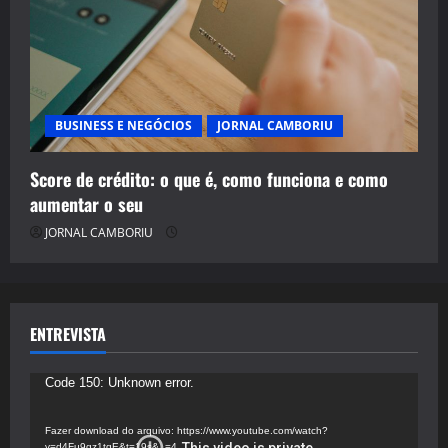
BUSINESS E NEGÓCIOS
JORNAL CAMBORIU
Score de crédito: o que é, como funciona e como
aumentar o seu
JORNAL CAMBORIU
ENTREVISTA
Tocador
Code 150: Unknown error.
de
vídeo
Fazer download do arquivo: https://www.youtube.com/watch?
v=d4Fu9gz1tqE&t=19s&_=4