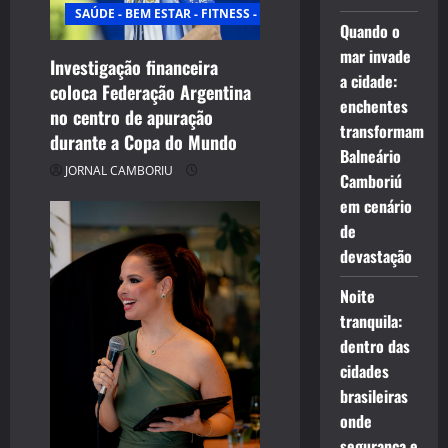
SAÚDE - BEM ESTAR - FITNESS - ESPORTE
Quando o
mar invade
Investigação financeira
a cidade:
coloca Federação Argentina
enchentes
no centro de apuração
transformam
durante a Copa do Mundo
Balneário
JORNAL CAMBORIU
Camboriú
em cenário
de
devastação
Noite
tranquila:
dentro das
cidades
brasileiras
onde
segurança e