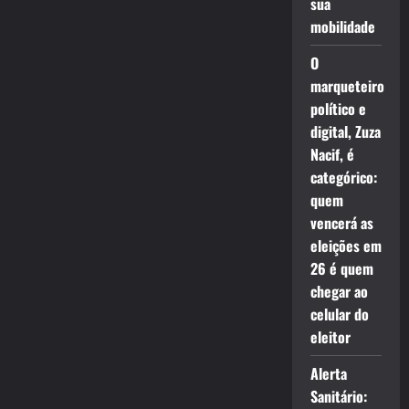
sua
mobilidade
O
marqueteiro
político e
digital, Zuza
Nacif, é
categórico:
quem
vencerá as
eleições em
26 é quem
chegar ao
celular do
eleitor
Alerta
Sanitário: