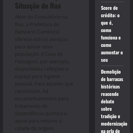
Situação de Rua
Score de
crédito: o
Além do Consultório na
que é,
Rua, a Prefeitura de
como
Balneário Camboriú
funciona e
oferece outros serviços
como
para apoiar essa
aumentar o
população. A Casa de
seu
Passagem, por exemplo,
disponibiliza refeições e
Demolição
espaço para higiene
de barracas
pessoal. Para aqueles que
históricas
necessitam, há
reacende
encaminhamentos para
debate
tratamento de
sobre
dependência química e
tradição e
apoio para retorno à
modernização
cidade de origem,
na orla de