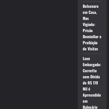
Bolsonaro
em Casa,
Mas
Vigiado:
Prisão
Domiciliar e
Proibição
de Visitas
Luxo
Embargado:
Corvette
com Dívida
de R$ 119
Mil é
Apreendido
em
Balneário