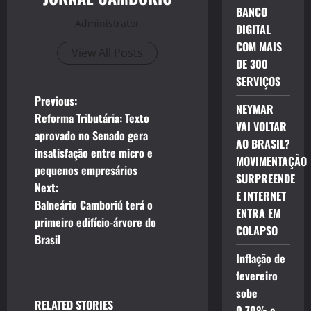
BANCO
Administrator
DIGITAL
COM MAIS
View All Posts
DE 300
SERVIÇOS
P
Previous:
NEYMAR
Reforma Tributária: Texto
VAI VOLTAR
o
aprovado no Senado gera
AO BRASIL?
insatisfação entre micro e
s
MOVIMENTAÇÃO
pequenos empresários
SURPREENDE
t
Next:
E INTERNET
Balneário Camboriú terá o
ENTRA EM
n
primeiro edifício-árvore do
COLAPSO
Brasil
a
Inflação de
v
fevereiro
sobe
i
RELATED STORIES
0,70% e