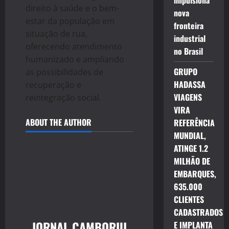
impulsiona
direito à saúde e o bem-
nova
estar da população em
fronteira
situação de rua,
industrial
oferecendo atendimento
no Brasil
humanizado e ampliando
GRUPO
as possibilidades de
HADASSA
recuperação e
VIAGENS
reintegração social.
VIRA
ABOUT THE AUTHOR
REFERÊNCIA
MUNDIAL,
ATINGE 1.2
MILHÃO DE
EMBARQUES,
635.000
CLIENTES
CADASTRADOS
JORNAL CAMBORIU
E IMPLANTA