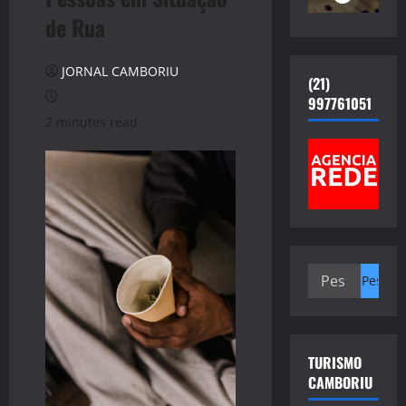
de Rua
JORNAL CAMBORIU
(21)
997761051
2 minutes read
Pesquisar
por:
TURISMO
CAMBORIU