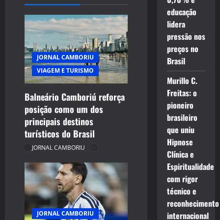
educação
g
lidera
a
pressão nos
preços no
t
JORNAL CAMBORIU
Brasil
VIAGEM E TURISMO
i
Murillo C.
Freitas: o
Balneário Camboriú reforça
o
pioneiro
posição como um dos
brasileiro
n
principais destinos
que uniu
turísticos do Brasil
Hipnose
JORNAL CAMBORIU
Clínica e
Espiritualidade
com rigor
técnico e
reconhecimento
JORNAL CAMBORIU
internacional