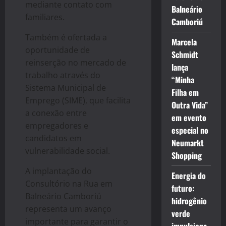
mediante contato com
Balneário
familiares.
Camboriú
Também é ofertada a
Marcela
oportunidade de
Schmidt
reinserção no mercado de
lança
trabalho através do
“Minha
Sistema Municipal de
Filha em
Emprego (SIME), que facilita
Outra Vida”
a conexão entre
em evento
empregadores e
especial no
candidatos em
Neumarkt
vulnerabilidade social.
Shopping
A implantação do
Energia do
Consultório na Rua em
futuro:
Balneário Camboriú
hidrogênio
representa um avanço
verde
importante para garantir o