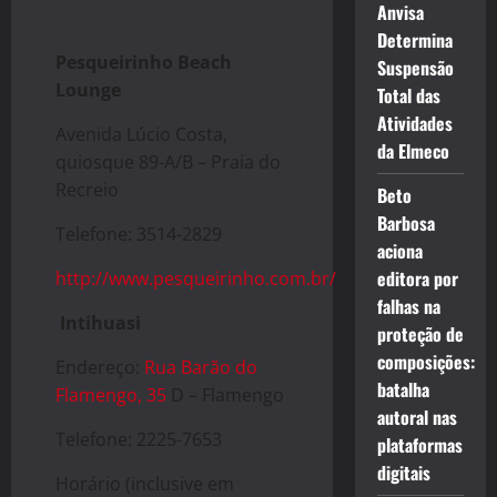
Anvisa
Determina
Pesqueirinho Beach
Suspensão
Lounge
Total das
Atividades
Avenida Lúcio Costa,
da Elmeco
quiosque 89-A/B – Praia do
Recreio
Beto
Barbosa
Telefone: 3514-2829
aciona
editora por
http://www.pesqueirinho.com.br/
falhas na
Intihuasi
proteção de
composições:
Endereço:
Rua Barão do
batalha
Flamengo, 35
D – Flamengo
autoral nas
Telefone: 2225-7653
plataformas
digitais
Horário (inclusive em