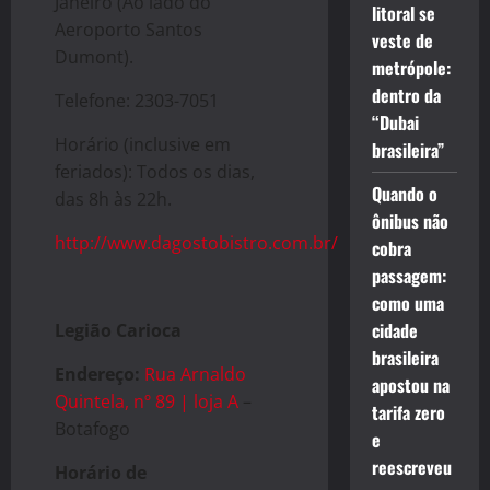
Janeiro (Ao lado do
litoral se
Aeroporto Santos
veste de
Dumont).
metrópole:
dentro da
Telefone: 2303-7051
“Dubai
Horário (inclusive em
brasileira”
feriados): Todos os dias,
Quando o
das 8h às 22h.
ônibus não
http://www.dagostobistro.com.br/
cobra
passagem:
como uma
cidade
Legião Carioca
brasileira
Endereço:
Rua Arnaldo
apostou na
Quintela, nº 89 | loja A
–
tarifa zero
Botafogo
e
reescreveu
Horário de