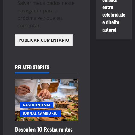
Salvar meus dados neste
entre
navegador para a
celebridade
próxima vez que eu
e direito
comentar.
autoral
RELATED STORIES
GASTRONOMIA
JORNAL CAMBORIU
Descubra 10 Restaurantes