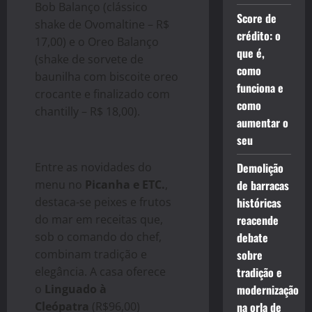
Bob Balanço (clássico
Score de
shake de Ovomaltine – R$
crédito: o
17,00) e o Oreo Balanço
que é,
(shake de sorvete de
como
baunilha com biscoite oreo
funciona e
crocante e finalizado com
como
chantilly – R$ 18,00).
aumentar o
seu
Entre as novidades do
Demolição
menu no
Picanha e ETC.
,
de barracas
destaca-se peixes e frutos
históricas
do mar em receitas que,
reacende
sob o comando do chef,
debate
combinam tradição e
sobre
elegância. A casa oferece
tradição e
o
Linguado à
modernização
Cleópatra
(R$96,00)
na orla de