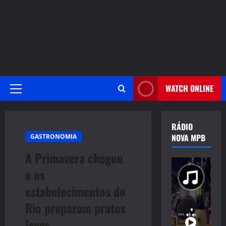
WATCH ONLINE
Primary
Menu
RÁDIO
NOVA MPB
GASTRONOMIA
A Primavera chegou
e os
estabelecimentos do
Rio preparam pratos
leves