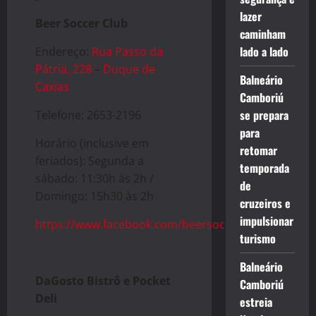
lazer
Beer Soccer Club
caminham
lado a lado
Endereço:
Rua Passo da
Pátria, 228
–
Duque de
Balneário
Caxias
Camboriú
se prepara
Telefone: 2653-2196
para
Horário (inclusive em
retomar
feriados): Segunda a
temporada
sábado: 11:30h às 2h /
de
Domingo: 15h30 às 2h
cruzeiros e
impulsionar
https://www.facebook.com/beersoccerclub/
turismo
Balneário
DaGosto Bistrô e Pocket
Camboriú
Deli
estreia