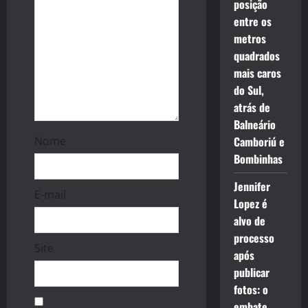
i
posição
entre os
o
metros
n
quadrados
mais caros
do Sul,
atrás de
Balneário
Nome
Camboriú e
Bombinhas
Jennifer
E-mail
Lopez é
alvo de
processo
Site
após
publicar
fotos: o
embate