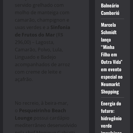
servido grelhado com
Balneário
molho de manteiga com
Camboriú
camarão, champignon e
Marcela
uvas verdes e a
Sinfonia
Schmidt
de Frutos do Mar
(R$
lança
296,00) – Lagosta,
“Minha
Camarão, Polvo, Lula,
Filha em
Linguado e Badejo
Outra Vida”
acompanhados de arroz
em evento
com creme de leite e
especial no
açafrão.
Neumarkt
Shopping
No recreio, à beira-mar,
Energia do
o
Pesqueirinho Beach
futuro:
Lounge
possui cardápio
hidrogênio
mediterrâneo desenvolvido
verde
pela chef Monique Gabiatti