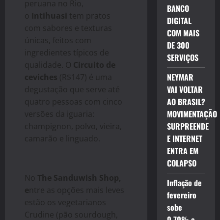
peruana no Rio,
BANCO
o
Intihuasi
tem pratos
DIGITAL
com sabores e texturas
COM MAIS
únicas, feitos com
DE 300
ingredientes típicos de
SERVIÇOS
qualidade. O
Circuito de
NEYMAR
ceviches
(R$147) é uma
VAI VOLTAR
degustação que serve até
AO BRASIL?
quatro pessoas com cinco
MOVIMENTAÇÃO
versões da iguaria:
SURPREENDE
champignon, polvo, vieira,
E INTERNET
camarão e linguado.
ENTRA EM
COLAPSO
No
The Sanduwish Shop,
Inflação de
e
ntre as opções mais leves
fevereiro
estão os vegetarianos
sobe
Crudine (pão sourdough,
0,70% e