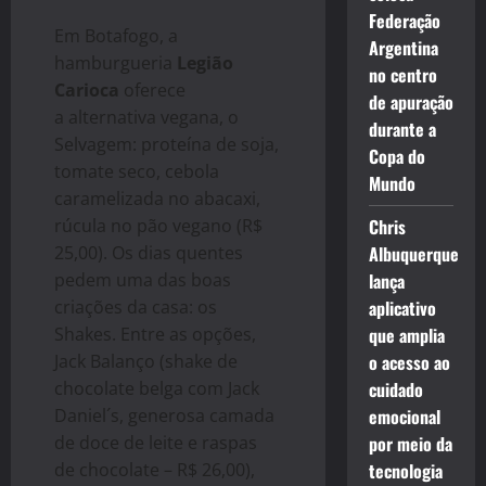
Federação
Em Botafogo, a
Argentina
hamburgueria
Legião
no centro
Carioca
oferece
de apuração
a
alternativa vegana, o
durante a
Selvagem: proteína de soja,
Copa do
tomate seco, cebola
Mundo
caramelizada no abacaxi,
rúcula no pão vegano (R$
Chris
25,00). Os dias quentes
Albuquerque
pedem uma das boas
lança
criações da casa: os
aplicativo
Shakes. Entre as opções,
que amplia
Jack Balanço (shake de
o acesso ao
chocolate belga com Jack
cuidado
Daniel´s, generosa camada
emocional
de doce de leite e raspas
por meio da
de chocolate – R$ 26,00),
tecnologia