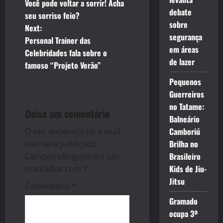
Você pode voltar a sorrir! Acha
o
debate
seu sorriso feio?
sobre
Next:
s
segurança
Personal Trainer das
em áreas
t
Celebridades fala sobre o
de lazer
famoso “Projeto Verão”
n
Pequenos
a
Guerreiros
no Tatame:
Deixe um comentário
v
Balneário
Camboriú
O seu endereço de e-mail
i
Brilha no
não será publicado.
g
Brasileiro
Campos obrigatórios são
Kids de Jiu-
marcados com
*
a
Jitsu
Comentário
*
t
Gramado
ocupa 3ª