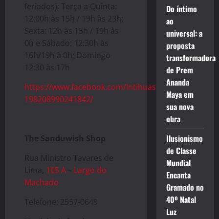
feriados): Terça a Quinta:
Do íntimo
12:00h às 15h / 19h às 23h;
ao
Sexta: 12h às 15h / 19h às
universal: a
0h e Sábado: 12:30h às
proposta
16h/19h à 0h; Domingo
transformadora
12:30 às 17h
de Prem
Ananda
https://www.facebook.com/Intihuasi-
Maya em
198208990241842/
sua nova
obra
Ilusionismo
The Sanduwish Shop
de Classe
Rua Ministro Tavares de
Mundial
Lima,
105 A
–
Largo do
Encanta
Machado
Gramado no
40º Natal
Telefone: 2557-0649
Luz