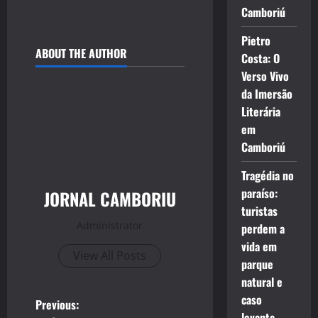
Camboriú
Pietro
ABOUT THE AUTHOR
Costa: O
Verso Vivo
da Imersão
Literária
em
Camboriú
Tragédia no
paraíso:
JORNAL CAMBORIU
turistas
Administrator
perdem a
vida em
View All Posts
parque
natural e
caso
P
Previous:
levanta