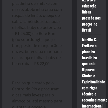
picadinho de shitake com
educação
missô, abobrinha crua com
lidera
raspas de limão, queijo de
pressão nos
cabra, amêndoas tostadas
preços no
e folhas baby de beterraba
Brasil
– R$ 25,00) e o Bete Brie
Murillo C.
(pão sourdough, queijo
Freitas: o
brie, pesto de manjericão e
pioneiro
nozes, beterraba marinada
brasileiro
na laranja e folhas baby de
que uniu
beterraba – R$ 22,00).
Hipnose
Clínica e
Espiritualidade
Para os que estão pelo
com rigor
Centro do Rio e procuram
técnico e
dicas mais leves para o
reconhecimento
almoço ou até mesmo para
internacional
o jantar, a opção é