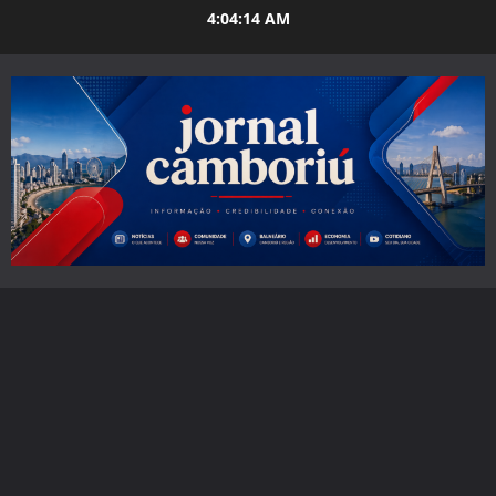
Skip
4:04:16 AM
to
content