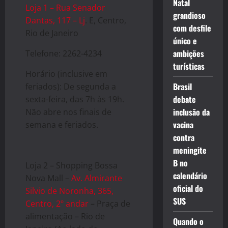
Natal
Loja 1 – Rua Senador
grandioso
Dantas, 117 – Lj
. E, Centro,
com desfile
Rio de Janeiro
único e
ambições
Telefone: 2262-4234
turísticas
Horário (inclusive em
Brasil
feriados): De segunda a
debate
sexta-feira, das 7h às 19h.
inclusão da
Não abre nos finais de
vacina
semana e feriados.
contra
meningite
B no
Loja 2 – Shopping Bossa
calendário
Nova Mall –
Av. Almirante
oficial do
Silvio de Noronha, 365,
SUS
Centro, 2º andar
– Praça de
alimentação – Rio de
Quando o