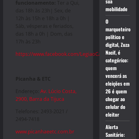
sua
funcionamento:
Ter a Qui,
mobilidade
das 18h às 23h| Sex, de
12h às 15h e 18h a 0h |
O
Sáb, vésperas e feriados,
marqueteiro
das 18h a 0h | Dom, das
político e
17h às 23h
digital, Zuza
Nacif, é
https://www.facebook.com/LegiaoCarioca/
categórico:
quem
vencerá as
Picanha & ETC
eleições em
26 é quem
Endereço:
Av. Lúcio Costa,
chegar ao
2900, Barra da Tijuca
celular do
Telefones: 2493-2021 /
eleitor
2494-7418
Alerta
www.picanhaeetc.com.br
Sanitário: