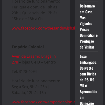
Horário de funcionamento:
Bolsonaro
Ter, qua e dom, de 18h às
em Casa,
23h | Qui a sab, de 12h às
Mas
15h e de 18h à 0h
Vigiado:
www.facebook.com/thesanduwishshop/
Prisão
Domiciliar e
Proibição
de Visitas
Empório Colonial
Luxo
Avenida Erasmo Braga, nº
Embargado:
278
– lojas C e D – Centro
Corvette
Tel: 3178-4094
com Dívida
de R$ 119
Horário de funcionamento:
Mil é
Seg a Sex, 9h às 23h |
Apreendido
Sábado, 12h às 16h
em
www.facebook.com/emporiocolonial/
Balneário