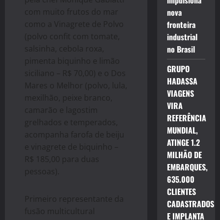
impulsiona
com muito frutos do mar
nova
como a Vinagrete de Polvo
fronteira
(polvo confit com tomate,
industrial
salsinha, cebola roxa,
no Brasil
pimenta biquinho e limão
GRUPO
siciliano – R$ 70,00) e o Dos
HADASSA
Mares o Melhor (polvo, lula,
VIAGENS
mexilhão, peixe branco,
VIRA
camarão e lagostim
REFERÊNCIA
grelhados e temperados,
MUNDIAL,
acompanha farofa de beiju
ATINGE 1.2
e vinagrete de biquinho –
MILHÃO DE
R$ 185,00 para duas
EMBARQUES,
pessoas).
635.000
CLIENTES
Primeiro representante da
CADASTRADOS
fusão multicultural
E IMPLANTA