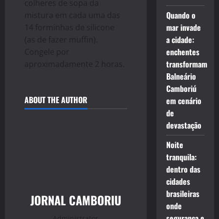
colheres de sopa da
Quando o
mistura em cada uma das
mar invade
14 forminhas de silicone
a cidade:
(as de fazer muffin).
enchentes
Congele por
transformam
aproximadamente 2 horas.
Balneário
Camboriú
ABOUT THE AUTHOR
em cenário
de
devastação
Noite
tranquila:
dentro das
cidades
brasileiras
JORNAL CAMBORIU
onde
segurança e
Administrator