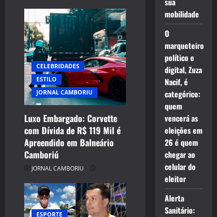
sua
mobilidade
O
marqueteiro
político e
CELEBRIDADES
digital, Zuza
ESTILO
Nacif, é
JORNAL CAMBORIU
categórico:
quem
Luxo Embargado: Corvette
vencerá as
com Dívida de R$ 119 Mil é
eleições em
Apreendido em Balneário
26 é quem
Camboriú
chegar ao
celular do
JORNAL CAMBORIU
eleitor
Alerta
Sanitário:
ESPORTE