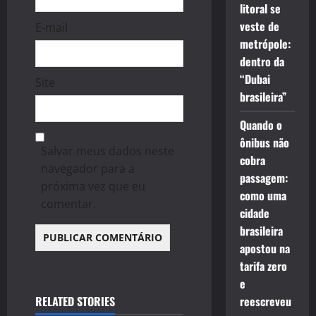
litoral se
veste de
E-mail
metrópole:
dentro da
“Dubai
Site
brasileira”
Quando o
ônibus não
Salvar meus dados neste
cobra
navegador para a
passagem:
próxima vez que eu
como uma
comentar.
cidade
brasileira
apostou na
tarifa zero
e
RELATED STORIES
reescreveu