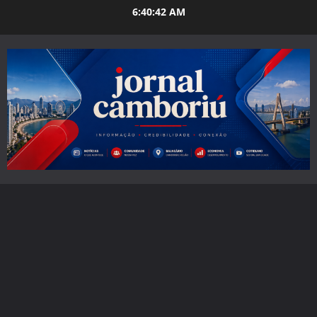
Skip
6:40:43 AM
to
content