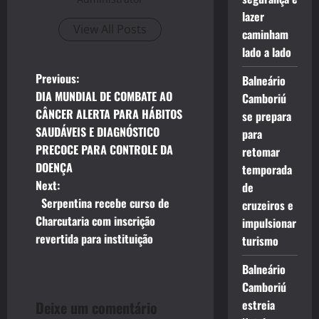
lazer
View All Posts
caminham
lado a lado
P
Previous:
Balneário
DIA MUNDIAL DE COMBATE AO
Camboriú
o
CÂNCER ALERTA PARA HÁBITOS
se prepara
SAUDÁVEIS E DIAGNÓSTICO
para
s
PRECOCE PARA CONTROLE DA
retomar
t
DOENÇA
temporada
Next:
de
n
Serpentina recebe curso de
cruzeiros e
Charcutaria com inscrição
impulsionar
a
revertida para instituição
turismo
v
Balneário
i
Camboriú
estreia
Deixe um comentário