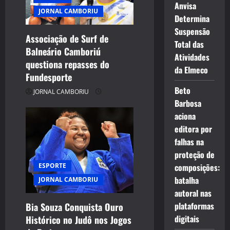
Anvisa
JORNAL CAMBORIU
Determina
Suspensão
Associação de Surf de
Total das
Balneário Camboriú
Atividades
questiona repasses do
da Elmeco
Fundesporte
Beto
JORNAL CAMBORIU
Barbosa
aciona
editora por
falhas na
proteção de
composições:
ESPORTE
batalha
JORNAL CAMBORIU
autoral nas
plataformas
Bia Souza Conquista Ouro
digitais
Histórico no Judô nos Jogos