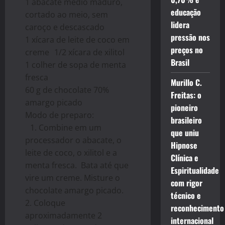
1 abacate médio maduro,
educação
cortado ao meio, sem
lidera
caroço e descascado
pressão nos
1 xícara de leite de coco em
preços no
creme 1/2 xícara de xilitol
Brasil
1 colher de sopa de menta
fresca
Murillo C.
60 g de chocolate 70%
Freitas: o
amargo picado
pioneiro
Modo de preparo:
brasileiro
1. Combine em um
que uniu
processador o abacate, o
Hipnose
leite de coco, o xilitol e a
Clínica e
menta fresca. Bata até que
Espiritualidade
vire um creme. Misture o
com rigor
chocolate amargo picado.
técnico e
2. Coloque
reconhecimento
aproximadamente 2
internacional