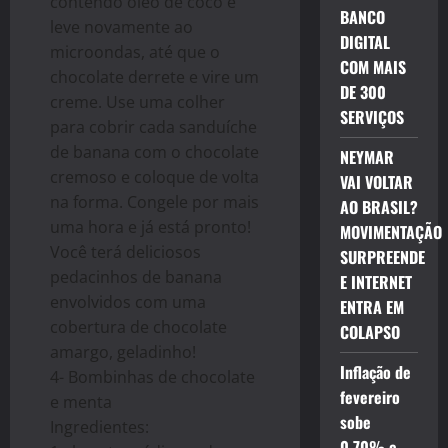
contendo óleo de coco e
BANCO
leve novamente ao
DIGITAL
microondas, até que o
COM MAIS
chocolate derrete e vire um
DE 300
creme. Use uma colher
SERVIÇOS
para cobrir cada sanduíche
de banana com o chocolate
NEYMAR
cremoso e coloque de volta
VAI VOLTAR
na forma. Congele por mais
AO BRASIL?
uma hora e já está pronto!
MOVIMENTAÇÃO
Você terá deliciosos
SURPREENDE
pedacinhos de banana
E INTERNET
envolvidos com uma
ENTRA EM
cobertura de chocolate
COLAPSO
amargo, geladinho!
Inflação de
4- Bombinhas de chocolate
fevereiro
e menta
sobe
Ingredientes:
0,70% e