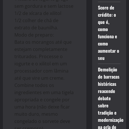
sem gordura e sem lactose
Score de
1/2 de xícara de xilitol
crédito: o
1/2 colher de chá de
que é,
extrato de baunilha.
como
Modo de preparo:
funciona e
Bata os morangos até que
como
estejam completamente
aumentar o
triturados. Processe o
seu
iogurte e o xilitol em um
Demolição
processador com lâmina
de barracas
até que vire um creme.
históricas
Combine todos os
reacende
ingredientes em uma tigela
debate
apropriada e congele por
sobre
uma hora (não deixe ficar
tradição e
muito duro, mesmo
modernização
congelado o sorvete deve
na orla de
ser cremoso).