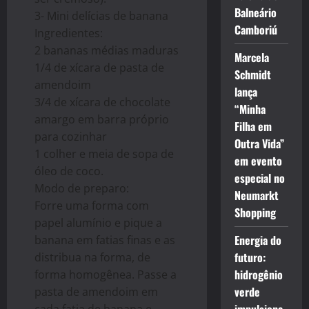
Balneário
3- Mini delícias de banana
Camboriú
Ingredientes:
2 bananas médias maduras
Marcela
1/4 de xícara de pasta de
Schmidt
amendoim
lança
3/4 de xícara de chocolate
“Minha
amargo em barra próprio
Filha em
para cozinhar
Outra Vida”
1 colher e meia de sopa de
em evento
óleo de coco.
especial no
Modo de preparo:
Neumarkt
Forre uma forma com
Shopping
papel alumínio e pique a
Energia do
banana em fatias finas e as
futuro:
distribua na forma, de
hidrogênio
forma homogênea. Passe a
verde
pasta de amendoim em