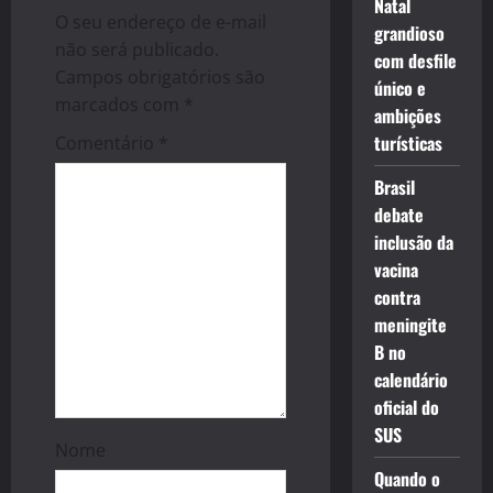
g
Natal
O seu endereço de e-mail
grandioso
a
não será publicado.
com desfile
Campos obrigatórios são
t
único e
marcados com
*
ambições
i
turísticas
Comentário
*
o
Brasil
debate
n
inclusão da
vacina
contra
meningite
B no
calendário
oficial do
SUS
Nome
Quando o