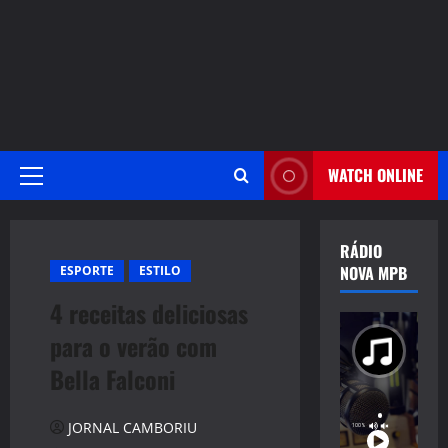
WATCH ONLINE
Primary
Menu
RÁDIO
NOVA MPB
ESPORTE
ESTILO
4 receitas deliciosas
para o verão com
Bella Falconi
JORNAL CAMBORIU