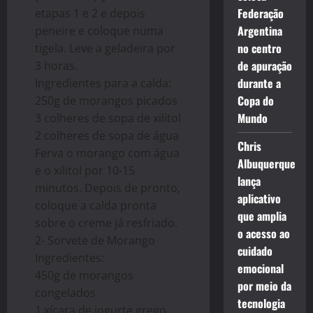
Federação
etapas 1 e 2 e depois
Argentina
peneire e coloque numa
no centro
tigela. Leve a geladeira por
de apuração
3 horas.
durante a
Ingredientes para a calda:
Copa do
250g de morangos picados
Mundo
3 colheres de sopa de xilitol
2 colheres de sopa de água
Chris
Ferva o morango com água
Albuquerque
e o xilitol por 10-15
lança
minutos. Depois de pronto,
aplicativo
coloque a calda pronta
que amplia
sobre o creme já resfriado.
o acesso ao
2- Sorvete de Morango
cuidado
Ingredientes:
emocional
450g de morangos
por meio da
congelados
tecnologia
1 xícara de iogurte grego