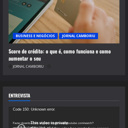
BUSINESS E NEGÓCIOS
JORNAL CAMBORIU
Score de crédito: o que é, como funciona e como
aumentar o seu
JORNAL CAMBORIU
ENTREVISTA
Tocador
Code 150: Unknown error.
de
vídeo
Fazer download do arquivo: https://www.youtube.com/watch?
v=d4Fu9gz1tqE&t=19s&_=4