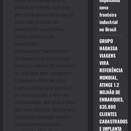
impulsiona
cada fatia de banana e,
nova
posteriormente, coloque
fronteira
por cima desta fatia que já
industrial
está com a pasta de
no Brasil
amendoim outra fatia,
como se fosse um
GRUPO
sanduíche.
HADASSA
Coloque os “sanduíches”
VIAGENS
de banana no freezer por
VIRA
mais ou menos 30 minutos,
REFERÊNCIA
ou até que eles congelem.
MUNDIAL,
Coloque o óleo de coco
ATINGE 1.2
numa vasilha que possa ir
MILHÃO DE
ao microondas e leve ao
EMBARQUES,
microondas, até que o óleo
635.000
de coco derreta. Adicione o
CLIENTES
chocolate amargo dentro
CADASTRADOS
dessa mesma vasilha
E IMPLANTA