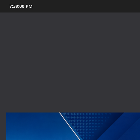
Skip
7:39:01 PM
to
content