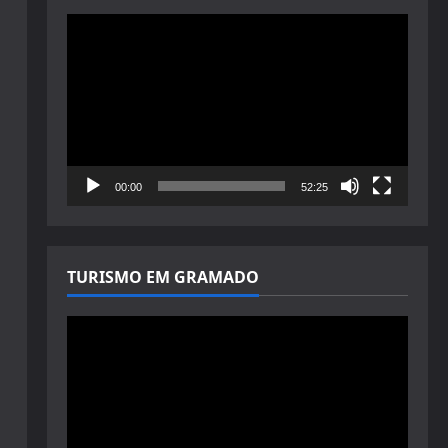
Tocador
de
vídeo
00:00
52:25
TURISMO EM GRAMADO
Tocador
de
vídeo