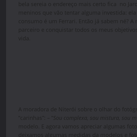
bela sereia o endereço mais certo fica no Jar
meninos que vão tentar alguma investida: el
consumo é um Ferrari. Então já sabem né? A 
parceiro e conquistar todos os meus objetivo
vida.
A moradora de Niterói sobre o olhar do fotóg
“carinhas”: – “
Sou complexa, sou mistura, sou m
modelo. E agora vamos apreciar algumas foto
deixamos algumas medidas da modelos e foto