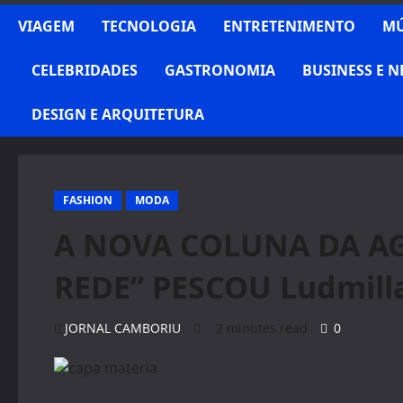
VIAGEM
TECNOLOGIA
ENTRETENIMENTO
MÚ
CELEBRIDADES
GASTRONOMIA
BUSINESS E 
DESIGN E ARQUITETURA
FASHION
MODA
A NOVA COLUNA DA AG
REDE” PESCOU Ludmilla
JORNAL CAMBORIU
2 minutes read
0