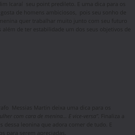
dim Icaraí seu point predileto. E uma dica para os
a gosta de homens ambiciosos, pois seu sonho de
menina quer trabalhar muito junto com seu futuro
s além de ter estabilidade um dos seus objetivos de
rafo Messias Martin deixa uma dica para os
ulher com cara de menina… E vice-versa”
. Finaliza a
s dessa leonina que adora comer de tudo. E
s para serem apreciadas.