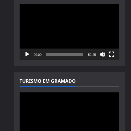
Tocador
de
vídeo
00:00
52:25
TURISMO EM GRAMADO
Tocador
de
vídeo