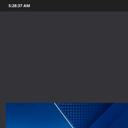
Skip
5:28:39 AM
to
content