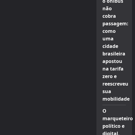
o ônibus
não
cobra
passagem:
como
uma
cidade
brasileira
apostou
na tarifa
zero e
reescreveu
sua
mobilidade
O
marqueteiro
político e
digital,