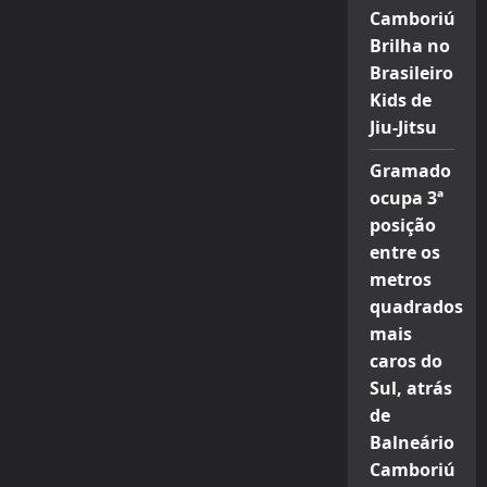
Camboriú
Brilha no
Brasileiro
Kids de
Jiu-Jitsu
Gramado
ocupa 3ª
posição
entre os
metros
quadrados
mais
caros do
Sul, atrás
de
Balneário
Camboriú