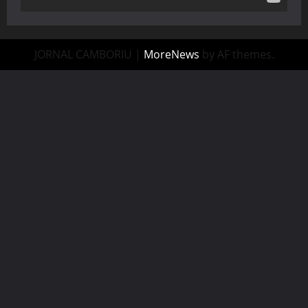
JORNAL CAMBORIU
|
MoreNews
by AF themes.