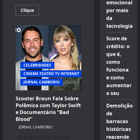
emocional
Read
por meio
Clique
more
da
about
Hyaren
tecnologia
Soares
entra
para
Score de
o
renomado
crédito: o
time
de
que é,
modelos
como
da
CELEBRIDADES
40
funciona
Graus
CINEMA TEATRO TV INTERNET
Models
e como
JORNAL CAMBORIU
aumentar
o seu
Scooter Braun Fala Sobre
Polêmica com Taylor Swift
Demolição
e Documentário “Bad
de
Blood”
barracas
JORNAL CAMBORIU
históricas
reacende
O empresário Scooter