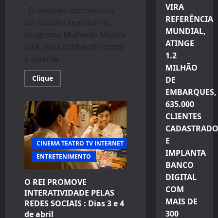
VIRA
O tarólogo apresentará
REFERÊNCIA
um quadro semanal no
MUNDIAL,
programa Mulheres Mestre
ATINGE
José, mais conhecido como
1.2
o vidente...
MILHÃO
Read
Clique
DE
more
about
EMBARQUES,
Mestre
635.000
José
estreia
CLIENTES
em
programa
CADASTRADO
da
Band
E
CINEMA TEATRO TV INTERNET
IMPLANTA
ENTRETENIMENTO
BANCO
DIGITAL
O REI PROMOVE
COM
INTERATIVIDADE PELAS
MAIS DE
REDES SOCIAIS : Dias 3 e 4
300
de abril