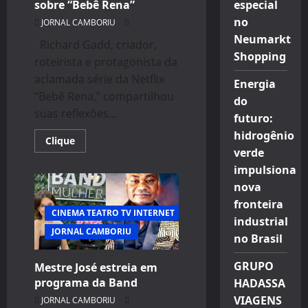
sobre “Bebê Rena”
especial
no
JORNAL CAMBORIU
Neumarkt
Richard Gadd, criador,
Shopping
roteirista e protagonista da
aclamada série da Netflix
Energia
“Bebê Rena,” compartilhou
do
suas reflexões...
futuro:
hidrogênio
Read
Clique
more
verde
about
Richard
impulsiona
Gadd
nova
Reflete
Sobre
fronteira
Sucesso
CINEMA TEATRO TV INTERNET
e
industrial
Desafios
JORNAL CAMBORIU
Pessoais
no Brasil
em
Entrevista
sobre
GRUPO
Mestre José estreia em
“Bebê
programa da Band
HADASSA
Rena”
VIAGENS
JORNAL CAMBORIU