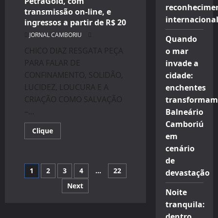
PetraGold, com
reconhecime
transmissão on-line, e
internaciona
ingressos a partir de R$ 20
JORNAL CAMBORIU
Quando
CHICO DIAZ RESGATA PEÇA
o mar
PARA FALAR DE
invade a
CONFINAMENTO, SOLIDÃO,
cidade:
LUCIDEZ, LOUCURA E A
enchentes
CRIAÇÃO COMO SALVAÇÃO
transformam
–...
Balneário
Camboriú
Read
Clique
em
more
about
cenário
Chico
Diaz
de
no
Navegação
1
2
3
4
…
22
espetáculo
devastação
“A
lua
Next
por
vem
Noite
da
tranquila:
Ásia”
posts
diretamente
dentro