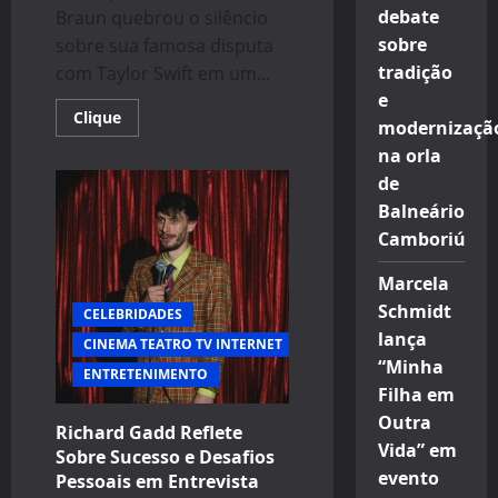
debate
Braun quebrou o silêncio
sobre
sobre sua famosa disputa
tradição
com Taylor Swift em um...
e
Read
Clique
modernizaçã
more
about
na orla
Scooter
Braun
de
Fala
Balneário
Sobre
Polêmica
Camboriú
com
Taylor
Swift
Marcela
e
Documentário
Schmidt
CELEBRIDADES
“Bad
Blood”
lança
CINEMA TEATRO TV INTERNET
“Minha
ENTRETENIMENTO
Filha em
Outra
Richard Gadd Reflete
Vida” em
Sobre Sucesso e Desafios
evento
Pessoais em Entrevista