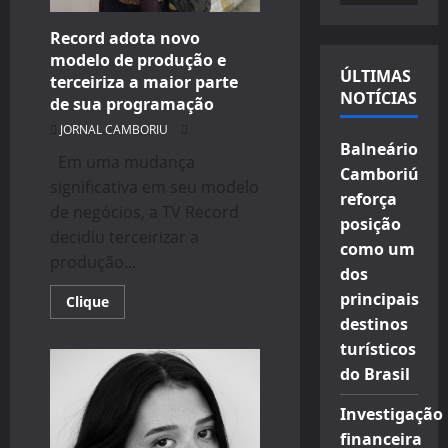
Moeda
de
vídeo
Troca”
Record adota novo
modelo de produção e
ÚLTIMAS
terceiriza a maior parte
NOTÍCIAS
de sua programação
JORNAL CAMBORIU
Balneário
Em uma mudança
Camboriú
significativa em seu modelo
reforça
de negócios, a TV Record
posição
decidiu terceirizar a
como um
produção...
dos
principais
Read
Clique
more
destinos
about
Record
turísticos
adota
novo
do Brasil
modelo
de
Investigação
produção
e
financeira
terceiriza