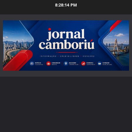
Skip
8:28:16 PM
to
content