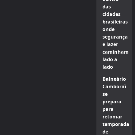
do
Teatro
das
PetraGold,
com
cidades
transmissão
brasileiras
on-
line,
onde
e
ingressos
segurança
a
partir
e lazer
de
R$
caminham
20
lado a
lado
Balneário
Camboriú
se
prepara
para
retomar
temporada
de