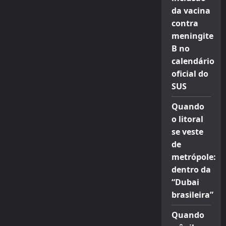
da vacina
contra
meningite
B no
calendário
oficial do
SUS
Quando
o litoral
se veste
de
metrópole:
dentro da
“Dubai
brasileira”
Quando