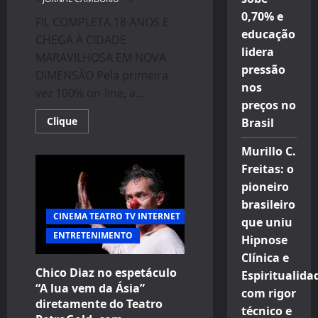
0,70% e
FIL COMPLETA 18 ANOS E
educação
CHEGA À CIDADE
lidera
MARAVILHOSA EM NOVA
pressão
DIMENSÃO Pela primeira
nos
vez 100% on-line, a...
preços no
Read
Clique
Brasil
more
about
Murillo C.
FIL
2021
Freitas: o
CHEGA
EM
pioneiro
NOVA
DIMENSÃO
brasileiro
CINEMA TEATRO TV INTERNET
que uniu
ENTRETENIMENTO
Hipnose
Clínica e
Chico Diaz no espetáculo
Espiritualida
“A lua vem da Ásia”
com rigor
diretamente do Teatro
técnico e