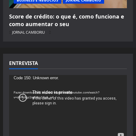
BUSINESS E NEGÓCIOS
JORNAL CAMBORIU
Score de crédito: o que é, como funciona e
como aumentar o seu
JORNAL CAMBORIU
ENTREVISTA
Tocador
Code 150: Unknown error.
de
vídeo
Fazer download do arquivo: https://www.youtube.com/watch?
v=d4Fu9gz1tqE&t=19s&_=4