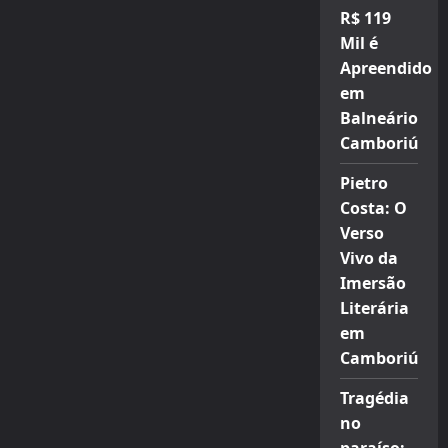
R$ 119
Mil é
Apreendido
em
Balneário
Camboriú
Pietro
Costa: O
Verso
Vivo da
Imersão
Literária
em
Camboriú
Tragédia
no