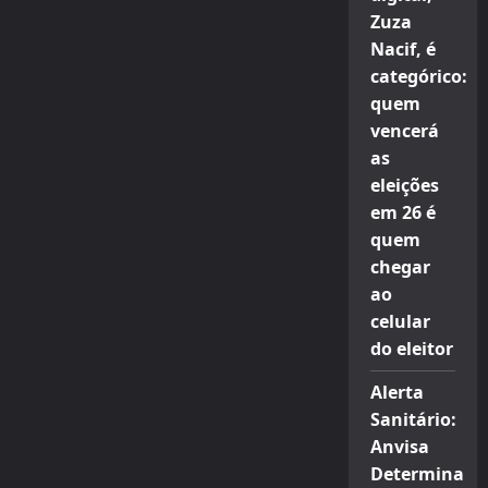
Zuza
Nacif, é
categórico:
quem
vencerá
as
eleições
em 26 é
quem
chegar
ao
celular
do eleitor
Alerta
Sanitário:
Anvisa
Determina