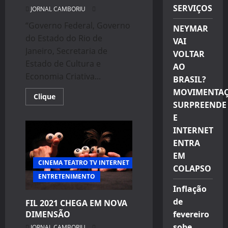
SERVIÇOS
JORNAL CAMBORIU
“Governo Federal, Governo
NEYMAR
do Estado do Rio de
VAI
Janeiro, Secretaria de
VOLTAR
Estado de Cultura e
AO
Economia Criativa...
BRASIL?
MOVIMENTA
Read
Clique
more
SURPREENDE
about
E
O
REI
INTERNET
PROMOVE
INTERATIVIDADE
ENTRA
PELAS
REDES
EM
SOCIAIS
CINEMA TEATRO TV INTERNET
:
COLAPSO
Dias
ENTRETENIMENTO
3
Inflação
e
4
de
FIL 2021 CHEGA EM NOVA
de
abril
fevereiro
DIMENSÃO
sobe
JORNAL CAMBORIU