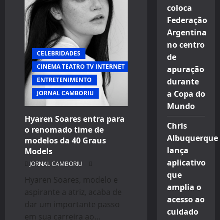
a
coloca
maior
parte
Federação
de
sua
Argentina
programação
no centro
CELEBRIDADES
de
CINEMA TEATRO TV INTERNET
apuração
ENTRETENIMENTO
durante
a Copa do
JORNAL CAMBORIU
Mundo
Hyaren Soares entra para
Chris
o renomado time de
Albuquerque
modelos da 40 Graus
lança
Models
aplicativo
JORNAL CAMBORIU
que
Hyaren Soares, modelo e
amplia o
aspirante a atriz, acaba de
acesso ao
dar um importante passo
cuidado
em sua carreira ao...