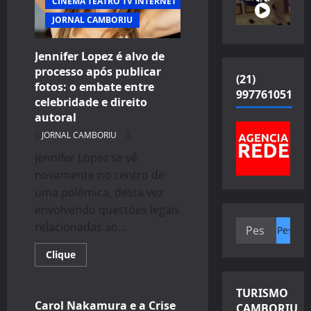
CINEMA TEATRO TV INTERNET
JORNAL CAMBORIU
Jennifer Lopez é alvo de
processo após publicar
(21)
fotos: o embate entre
997761051
celebridade e direito
autoral
JORNAL CAMBORIU
Jennifer Lopez se vê
novamente no centro de
uma polêmica, desta vez
envolvendo questões legais
CELEBRIDADES
Pesquisar
relacionadas ao...
CINEMA TEATRO TV INTERNET
por:
ENTRETENIMENTO
Read
Clique
more
JORNAL CAMBORIU
about
Jennifer
TURISMO
Lopez
é
Carol Nakamura e a Crise
CAMBORIU