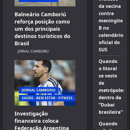
o
da vacina
n
contra
Balneário Camboriú
meningite
reforça posição como
B no
um dos principais
calendário
destinos turísticos do
oficial do
Brasil
SUS
JORNAL CAMBORIU
Quando
o litoral
se veste
de
metrópole:
JORNAL CAMBORIU
dentro da
SAÚDE - BEM ESTAR - FITNESS - ESPORTE
“Dubai
brasileira”
Investigação
financeira coloca
Quando
Federação Argentina