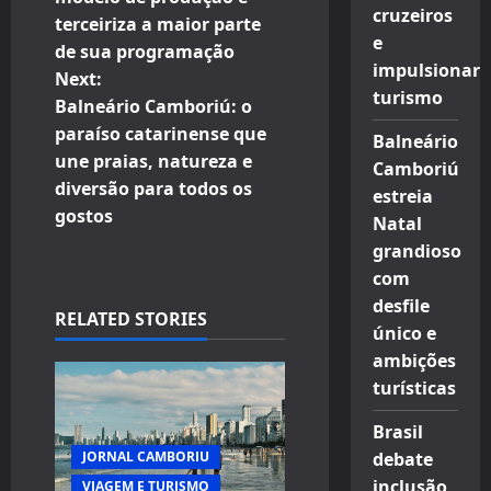
cruzeiros
terceiriza a maior parte
s
e
de sua programação
impulsionar
t
Next:
turismo
Balneário Camboriú: o
n
paraíso catarinense que
Balneário
une praias, natureza e
Camboriú
a
diversão para todos os
estreia
v
gostos
Natal
grandioso
i
com
desfile
g
RELATED STORIES
único e
a
ambições
turísticas
t
Brasil
i
JORNAL CAMBORIU
debate
inclusão
VIAGEM E TURISMO