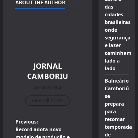
ABOUT THE AUTHOR
das
cidades
brasileiras
onde
segurança
e lazer
caminham
lado a
JORNAL
lado
CAMBORIU
Balneário
Administrator
Camboriú
se
View All Posts
prepara
para
retomar
P
Previous:
temporada
Record adota novo
o
de
modelo de produção e