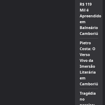
R$ 119
Mil é
Apreendido
em
Balneário
Camboriú
Pietro
Costa: O
Verso
Vivo da
Imersão
Literária
em
Camboriú
Tragédia
no