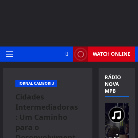
WATCH ONLINE
Primary
Menu
RÁDIO
JORNAL CAMBORIU
NOVA
MPB
Cidades
Intermediadoras
: Um Caminho
para o
Desenvolviment