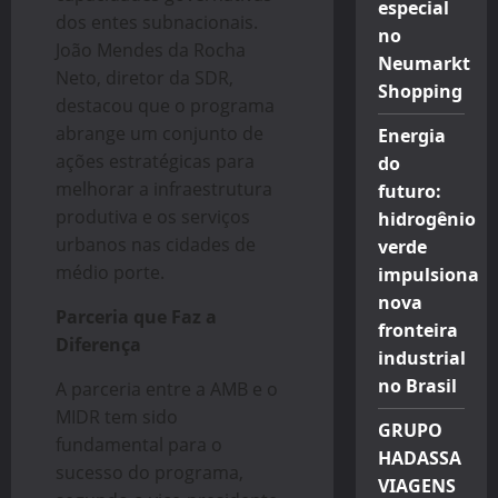
especial
dos entes subnacionais.
no
João Mendes da Rocha
Neumarkt
Neto, diretor da SDR,
Shopping
destacou que o programa
abrange um conjunto de
Energia
ações estratégicas para
do
melhorar a infraestrutura
futuro:
produtiva e os serviços
hidrogênio
urbanos nas cidades de
verde
médio porte.
impulsiona
nova
Parceria que Faz a
fronteira
Diferença
industrial
no Brasil
A parceria entre a AMB e o
MIDR tem sido
GRUPO
fundamental para o
HADASSA
sucesso do programa,
VIAGENS