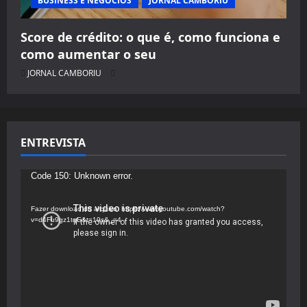
BUSINESS E NEGÓCIOS
JORNAL CAMBORIU
Score de crédito: o que é, como funciona e
como aumentar o seu
JORNAL CAMBORIU
ENTREVISTA
Tocador
Code 150: Unknown error.
de
vídeo
Fazer download do arquivo: https://www.youtube.com/watch?
v=d4Fu9gz1tqE&t=19s&_=4