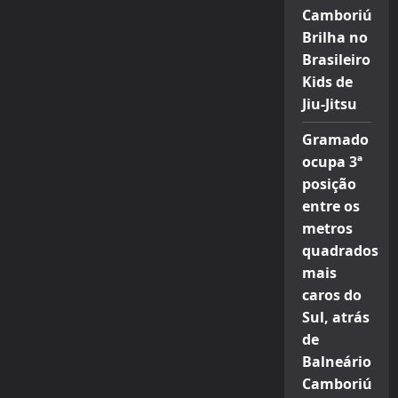
Camboriú
Brilha no
Brasileiro
Kids de
Jiu-Jitsu
Gramado
ocupa 3ª
posição
entre os
metros
quadrados
mais
caros do
Sul, atrás
de
Balneário
Camboriú