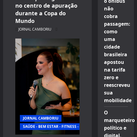
o ônibus
no centro de apuração
não
durante a Copa do
cobra
Mundo
passagem:
JORNAL CAMBORIU
como
uma
cidade
brasileira
apostou
na tarifa
zero e
reescreveu
sua
mobilidade
O
JORNAL CAMBORIU
marqueteiro
SAÚDE - BEM ESTAR - FITNESS - ESPORTE
político e
digital,