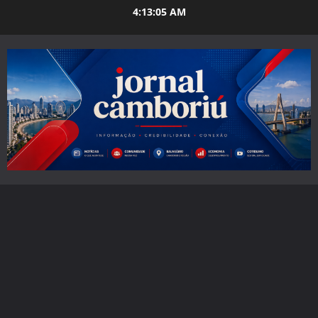
Skip
4:13:07 AM
to
content