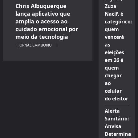
Chris Albuquerque
Zuza
lança aplicativo que
Nacif, é
amplia o acesso ao
categórico:
cuidado emocional por
quem
meio da tecnologia
vencerá
as
JORNAL CAMBORIU
eleições
em 26 é
quem
chegar
ao
celular
do eleitor
Alerta
Sanitário:
Anvisa
Determina