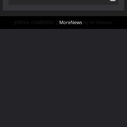
JORNAL CAMBORIU
|
MoreNews
by AF themes.