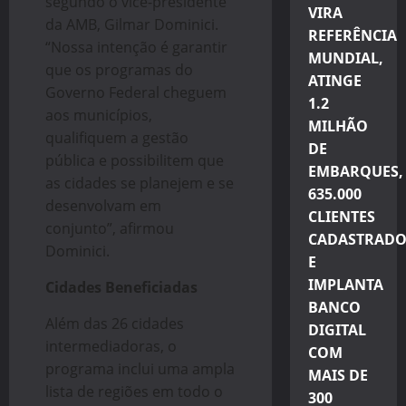
segundo o vice-presidente
VIRA
da AMB, Gilmar Dominici.
REFERÊNCIA
“Nossa intenção é garantir
MUNDIAL,
que os programas do
ATINGE
Governo Federal cheguem
1.2
aos municípios,
MILHÃO
qualifiquem a gestão
DE
pública e possibilitem que
EMBARQUES,
as cidades se planejem e se
635.000
desenvolvam em
CLIENTES
conjunto”, afirmou
CADASTRADO
Dominici.
E
IMPLANTA
Cidades Beneficiadas
BANCO
Além das 26 cidades
DIGITAL
intermediadoras, o
COM
programa inclui uma ampla
MAIS DE
lista de regiões em todo o
300