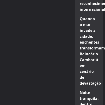
reconhecime
internaciona
Quando
o mar
invade a
cidade:
enchentes
transformam
Balneário
Camboriú
em
cenário
de
devastação
Noite
tranquila:
dentro