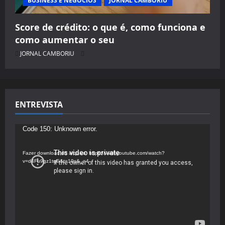
BUSINESS E NEGÓCIOS
JORNAL CAMBORIU
Score de crédito: o que é, como funciona e
como aumentar o seu
JORNAL CAMBORIU
ENTREVISTA
Tocador
Code 150: Unknown error.
de
vídeo
Fazer download do arquivo: https://www.youtube.com/watch?
v=d4Fu9gz1tqE&t=19s&_=4