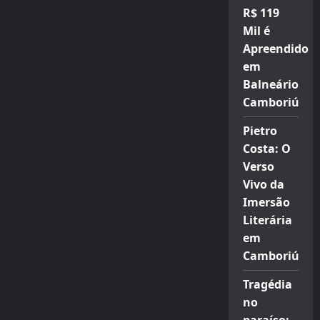
R$ 119
Mil é
Apreendido
em
Balneário
Camboriú
Pietro
Costa: O
Verso
Vivo da
Imersão
Literária
em
Camboriú
Tragédia
no