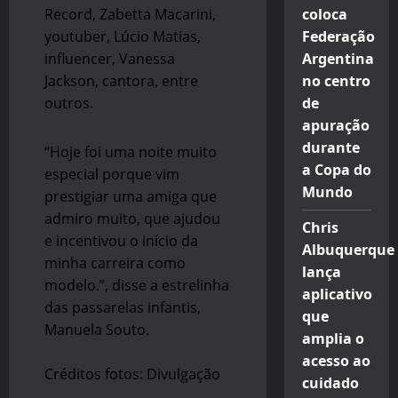
Record, Zabetta Macarini,
coloca
youtuber, Lúcio Matias,
Federação
influencer, Vanessa
Argentina
Jackson, cantora, entre
no centro
outros.
de
apuração
durante
“Hoje foi uma noite muito
a Copa do
especial porque vim
Mundo
prestigiar uma amiga que
admiro muito, que ajudou
Chris
e incentivou o início da
Albuquerque
minha carreira como
lança
modelo.”, disse a estrelinha
aplicativo
das passarelas infantis,
que
Manuela Souto.
amplia o
acesso ao
Créditos fotos: Divulgação
cuidado