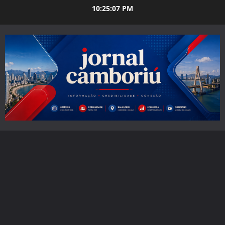
Skip
10:25:08 PM
to
content