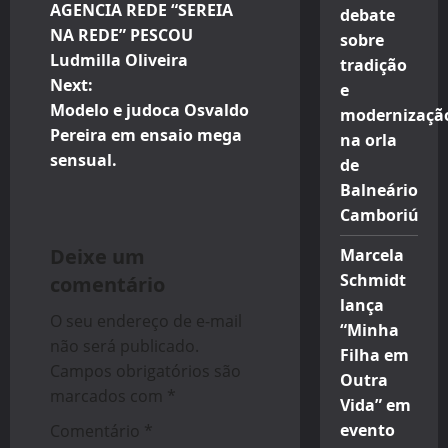
o
AGENCIA REDE “SEREIA
debate
NA REDE” PESCOU
sobre
s
Ludmilla Oliveira
tradição
t
Next:
e
Modelo e judoca Osvaldo
modernizaçã
n
Pereira em ensaio mega
na orla
sensual.
de
a
Balneário
v
Camboriú
i
Deixe um
Marcela
Schmidt
comentário
g
lança
O seu endereço de e-mail
“Minha
a
não será publicado.
Filha em
Campos obrigatórios são
t
Outra
marcados com
*
Vida” em
i
evento
Comentário
*