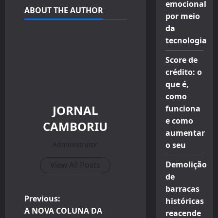
emocional
ABOUT THE AUTHOR
por meio
da
tecnologia
Score de
crédito: o
que é,
como
JORNAL
funciona
e como
CAMBORIU
aumentar
Administrator
o seu
Demolição
View All Posts
de
barracas
P
Previous:
históricas
A NOVA COLUNA DA
reacende