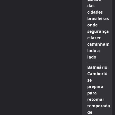
das
cidades
brasileiras
onde
segurança
e lazer
caminham
lado a
lado
Balneário
Camboriú
se
prepara
para
retomar
temporada
de