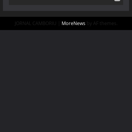
JORNAL CAMBORIU
|
MoreNews
by AF themes.