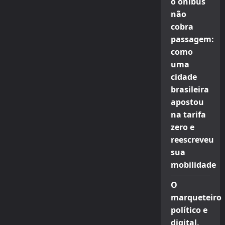
o ônibus
não
cobra
passagem:
como
uma
cidade
brasileira
apostou
na tarifa
zero e
reescreveu
sua
mobilidade
O
marqueteiro
político e
digital,