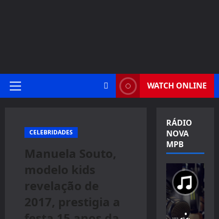
WATCH ONLINE
Primary
Menu
RÁDIO
CELEBRIDADES
NOVA
MPB
Manuela Souto,
modelo kids
revelação de
2017, prestigia a
festa 15 anos da