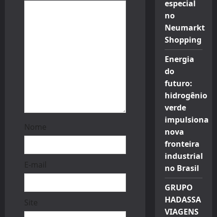
especial
o
no
n
Neumarkt
Shopping
Energia
do
futuro:
hidrogênio
verde
impulsiona
Nome
nova
fronteira
industrial
E-mail
no Brasil
GRUPO
HADASSA
Site
VIAGENS