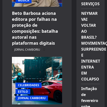
MÚSICA
SERVIÇOS
Beto Barbosa aciona
NEYMAR
editora por falhas na
VAI
proteção de
VOLTAR
composições: batalha
AO
autoral nas
BRASIL?
plataformas digitais
MOVIMENTA
SURPREENDE
JORNAL CAMBORIU
E
INTERNET
ENTRA
EM
COLAPSO
CELEBRIDADES
Inflação
ESTILO
de
JORNAL CAMBORIU
fevereiro
sobe