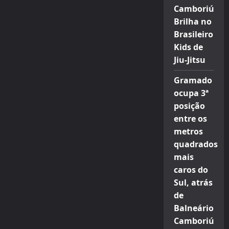
Camboriú
Brilha no
Brasileiro
Kids de
Jiu-Jitsu
Gramado
ocupa 3ª
posição
entre os
metros
quadrados
mais
caros do
Sul, atrás
de
Balneário
Camboriú