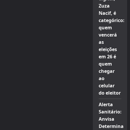
Zuza
Nacif, é
categórico:
quem
vencerá
as
eleições
em 26 é
quem
chegar
ao
celular
do eleitor
Alerta
Sanitário:
Anvisa
Determina