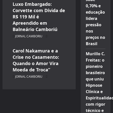
Luxo Embargado:
0,70% e
Corvette com Dívida de
educação
R$ 119 Mil é
CELEBRIDADES
lidera
Apreendido em
CINEMA TEATRO TV INTERNET
pressão
Balneário Camboriú
ENTRETENIMENTO
nos
JORNAL CAMBORIU
preços no
JORNAL CAMBORIU
Brasil
Carol Nakamura e a
Murillo C.
Crise no Casamento:
Freitas: o
Quando o Amor Vira
pioneiro
Moeda de Troca”
brasileiro
JORNAL CAMBORIU
que uniu
Hipnose
Clínica e
Espiritualida
com rigor
técnico e