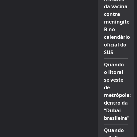
da vacina
contra
meningite
B no
calendário
oficial do
SUS
Quando
o litoral
se veste
de
metrópole:
dentro da
“Dubai
brasileira”
Quando