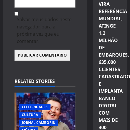
VIRA
REFERÊNCIA
MUNDIAL,
Salvar meus dados neste
ATINGE
navegador para a
1.2
próxima vez que eu
MILHÃO
comentar.
DE
EMBARQUES,
635.000
CLIENTES
CADASTRADO
RELATED STORIES
E
IMPLANTA
BANCO
DIGITAL
CELEBRIDADES
COM
CULTURA
MAIS DE
JORNAL CAMBORIU
300