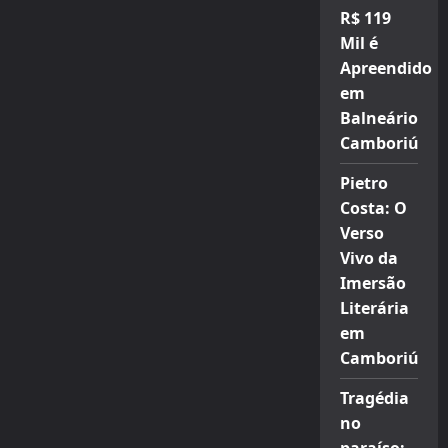
R$ 119
Mil é
Apreendido
em
Balneário
Camboriú
Pietro
Costa: O
Verso
Vivo da
Imersão
Literária
em
Camboriú
Tragédia
no