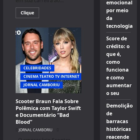
em sua carreira ao...
emocional
por meio
Read
Clique
more
da
about
Hyaren
tecnologia
Soares
entra
Score de
para
o
crédito: o
renomado
time
que é,
de
modelos
como
da
CELEBRIDADES
40
funciona
Graus
CINEMA TEATRO TV INTERNET
e como
Models
aumentar
JORNAL CAMBORIU
o seu
Scooter Braun Fala Sobre
Demolição
Polêmica com Taylor Swift
de
e Documentário “Bad
barracas
Blood”
históricas
JORNAL CAMBORIU
reacende
O empresário Scooter