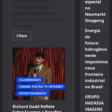
Para Mestre José, a
especial
informação estava
no
guardada a sete chaves
Neumarkt
Uma das notícias que mais
Shopping
chocaram...
Energia
Read
Clique
do
more
about
futuro:
Bomba!
hidrogênio
Sobre
Silvio
verde
Santos,
vidente
impulsiona
choca
e
nova
afirma:
fronteira
“Já
havia
CELEBRIDADES
industrial
morrido”
no Brasil
CINEMA TEATRO TV INTERNET
ENTRETENIMENTO
GRUPO
HADASSA
Richard Gadd Reflete
VIAGENS