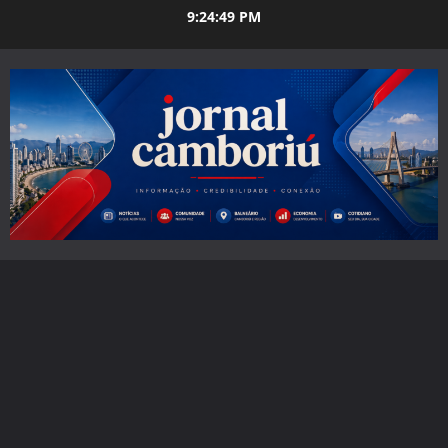
Skip
9:24:51 PM
to
content