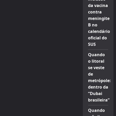
da vacina
contra
meningite
B no
calendário
oficial do
SUS
Quando
o litoral
se veste
de
metrópole:
dentro da
“Dubai
brasileira”
Quando