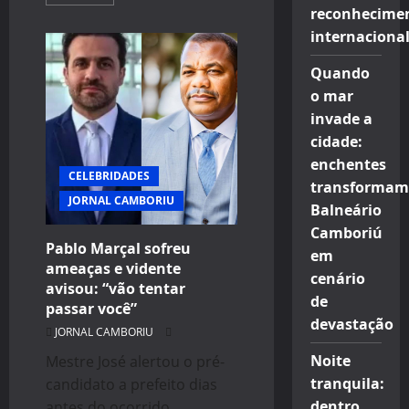
more
reconhecime
about
Vidente
internaciona
alerta
com
previsão
Quando
chocante
para
o mar
Belo
invade a
cidade:
enchentes
CELEBRIDADES
transformam
JORNAL CAMBORIU
Balneário
Camboriú
Pablo Marçal sofreu
em
ameaças e vidente
cenário
avisou: “vão tentar
de
passar você”
devastação
JORNAL CAMBORIU
Noite
Mestre José alertou o pré-
tranquila:
candidato a prefeito dias
dentro
antes do ocorrido