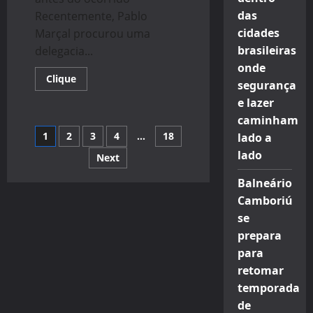
das
Recentemente, Pablo
cidades
Marçal procurou uma
brasileiras
delegacia...
onde
Read
Clique
segurança
more
about
e lazer
Pablo
Marçal
caminham
sofreu
Navegação
1
2
3
4
…
18
ameaças
lado a
e
lado
vidente
Next
por
avisou:
“vão
Balneário
tentar
posts
passar
Camboriú
você”
se
prepara
para
retomar
temporada
de