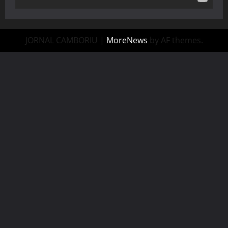
JORNAL CAMBORIU
|
MoreNews
by AF themes.