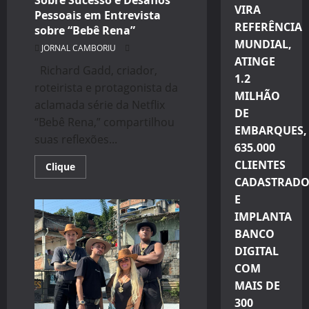
Sobre Sucesso e Desafios
VIRA
Pessoais em Entrevista
REFERÊNCIA
sobre “Bebê Rena”
MUNDIAL,
JORNAL CAMBORIU
ATINGE
Richard Gadd, criador,
1.2
roteirista e protagonista da
MILHÃO
aclamada série da Netflix
DE
“Bebê Rena,” compartilhou
EMBARQUES,
suas reflexões...
635.000
CLIENTES
Read
Clique
more
CADASTRADO
about
Richard
E
Gadd
Reflete
IMPLANTA
Sobre
BANCO
Sucesso
e
DIGITAL
Desafios
Pessoais
COM
em
Entrevista
MAIS DE
sobre
“Bebê
300