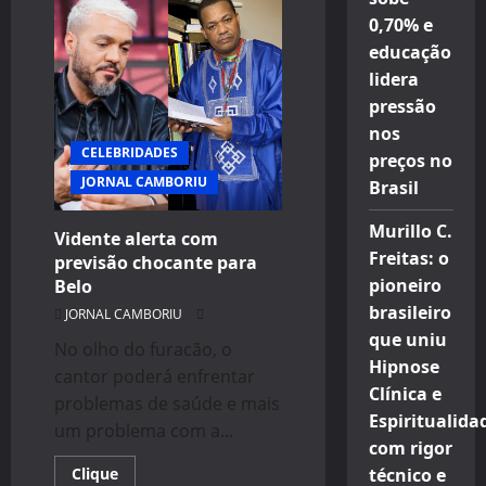
e
MC
0,70% e
FG
educação
lançam
música
lidera
em
homenagem
pressão
ao
Beto
nos
Carrero
CELEBRIDADES
preços no
JORNAL CAMBORIU
Brasil
Murillo C.
Vidente alerta com
Freitas: o
previsão chocante para
pioneiro
Belo
brasileiro
JORNAL CAMBORIU
que uniu
No olho do furacão, o
Hipnose
cantor poderá enfrentar
Clínica e
problemas de saúde e mais
Espiritualida
um problema com a...
com rigor
Read
Clique
técnico e