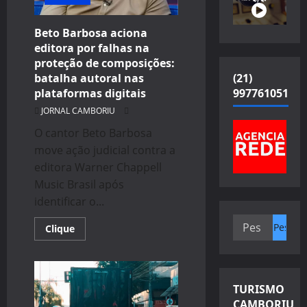
Beto Barbosa aciona
editora por falhas na
proteção de composições:
(21)
batalha autoral nas
997761051
plataformas digitais
JORNAL CAMBORIU
O cantor Beto Barbosa
move ação judicial contra a
editora Warner Chappell
Music Brasil após
identificar o...
Pesquisar
Read
Clique
more
por:
about
Beto
Barbosa
aciona
editora
TURISMO
por
CAMBORIU
falhas