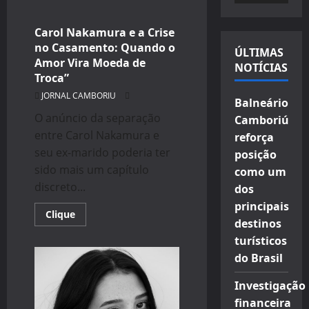
about
Luxo
vídeo
Embargado:
Corvette
Carol Nakamura e a Crise
com
no Casamento: Quando o
Dívida
ÚLTIMAS
de
Amor Vira Moeda de
NOTÍCIAS
R$
Troca”
119
Mil
JORNAL CAMBORIU
é
Balneário
Apreendido
em
O anúncio da separação
Camboriú
Balneário
entre Carol Nakamura e
Camboriú
reforça
seu ex-marido poderia ter
posição
sido mais um capítulo
como um
discreto...
dos
principais
Read
Clique
destinos
more
about
turísticos
Carol
Nakamura
do Brasil
e
a
Crise
Investigação
no
Casamento:
financeira