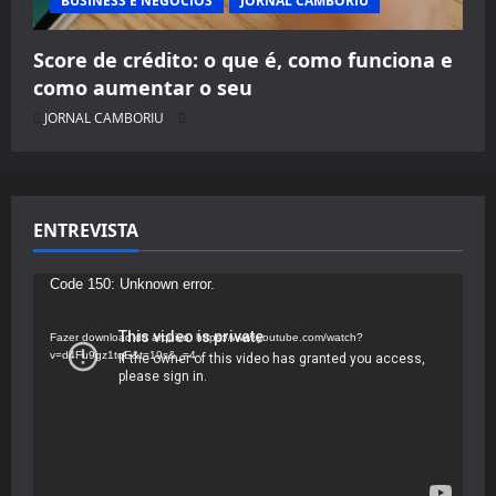
BUSINESS E NEGÓCIOS
JORNAL CAMBORIU
Score de crédito: o que é, como funciona e
como aumentar o seu
JORNAL CAMBORIU
ENTREVISTA
Tocador
Code 150: Unknown error.
de
vídeo
Fazer download do arquivo: https://www.youtube.com/watch?
v=d4Fu9gz1tqE&t=19s&_=4