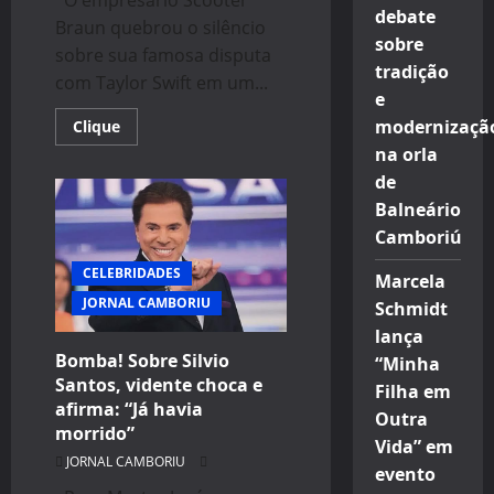
debate
Braun quebrou o silêncio
sobre
sobre sua famosa disputa
tradição
com Taylor Swift em um...
e
Read
modernizaçã
Clique
more
na orla
about
Scooter
de
Braun
Fala
Balneário
Sobre
Polêmica
Camboriú
com
Taylor
CELEBRIDADES
Swift
Marcela
e
JORNAL CAMBORIU
Schmidt
Documentário
“Bad
lança
Blood”
Bomba! Sobre Silvio
“Minha
Santos, vidente choca e
Filha em
afirma: “Já havia
Outra
morrido”
Vida” em
JORNAL CAMBORIU
evento