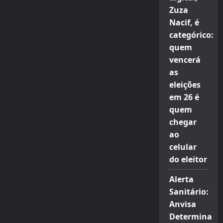
Zuza
Nacif, é
categórico:
quem
vencerá
as
eleições
em 26 é
quem
chegar
ao
celular
do eleitor
Alerta
Sanitário:
Anvisa
Determina