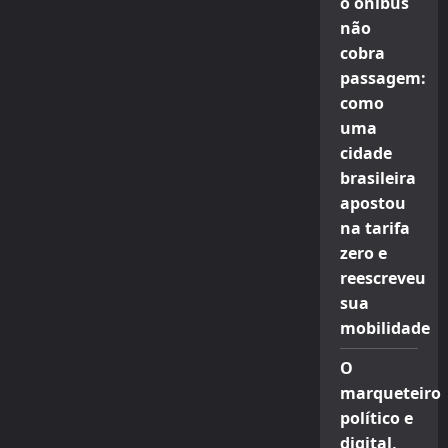
o ônibus
não
cobra
passagem:
como
uma
cidade
brasileira
apostou
na tarifa
zero e
reescreveu
sua
mobilidade
O
marqueteiro
político e
digital,