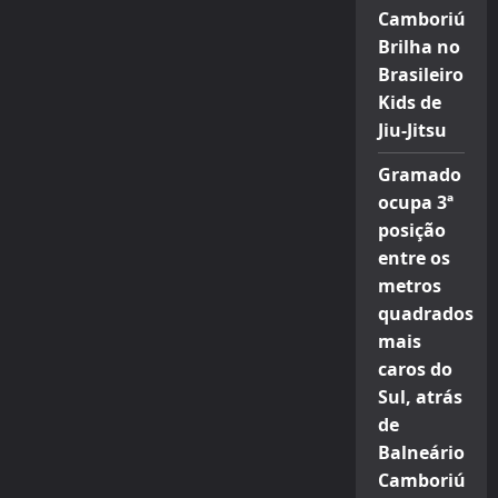
Camboriú
Brilha no
Brasileiro
Kids de
Jiu-Jitsu
Gramado
ocupa 3ª
posição
entre os
metros
quadrados
mais
caros do
Sul, atrás
de
Balneário
Camboriú