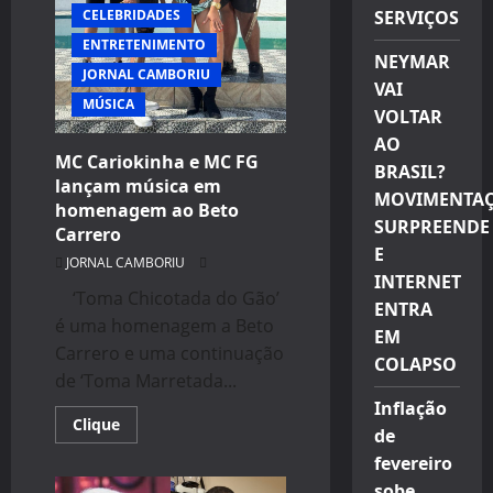
Rena”
CELEBRIDADES
SERVIÇOS
ENTRETENIMENTO
NEYMAR
JORNAL CAMBORIU
VAI
MÚSICA
VOLTAR
AO
MC Cariokinha e MC FG
BRASIL?
lançam música em
MOVIMENTA
homenagem ao Beto
SURPREENDE
Carrero
E
JORNAL CAMBORIU
INTERNET
‘Toma Chicotada do Gão’
ENTRA
é uma homenagem a Beto
EM
Carrero e uma continuação
COLAPSO
de ‘Toma Marretada...
Inflação
Read
Clique
de
more
about
fevereiro
MC
Cariokinha
sobe