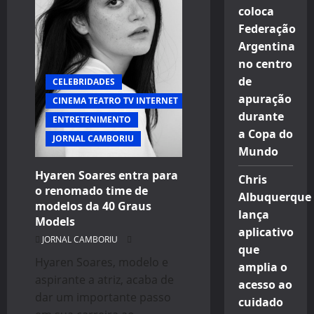
Quando
coloca
o
Amor
Federação
Vira
Moeda
Argentina
de
Troca”
no centro
de
CELEBRIDADES
apuração
CINEMA TEATRO TV INTERNET
durante
ENTRETENIMENTO
a Copa do
JORNAL CAMBORIU
Mundo
Hyaren Soares entra para
Chris
o renomado time de
Albuquerque
modelos da 40 Graus
lança
Models
aplicativo
JORNAL CAMBORIU
que
Hyaren Soares, modelo e
amplia o
aspirante a atriz, acaba de
acesso ao
dar um importante passo
cuidado