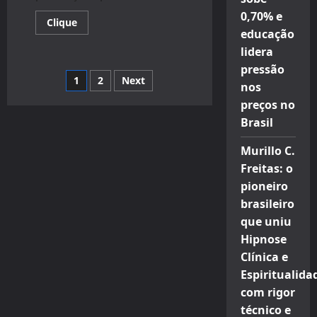
0,70% e
Read
Clique
more
educação
about
lidera
CCBB
RJ
pressão
tem
Navegação
1
2
Next
ação
nos
especial
para
preços no
por
o
Dia
Brasil
dos
posts
Namorados
Murillo C.
Freitas: o
pioneiro
brasileiro
que uniu
Hipnose
Clínica e
Espiritualida
com rigor
técnico e