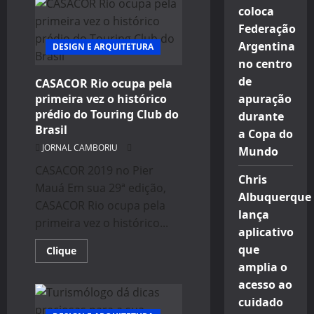
EM
BÚZIOS
coloca
COM
Federação
NOVOS
SERVIÇOS
Argentina
DESIGN E ARQUITETURA
no centro
de
CASACOR Rio ocupa pela
primeira vez o histórico
apuração
prédio do Touring Club do
durante
Brasil
a Copa do
JORNAL CAMBORIU
Mundo
CASACOR 2019 no Pier
Chris
Mauá Em sua 29ª edição,
Albuquerque
CASACOR Rio ocupa pela
lança
primeira vez o histórico...
aplicativo
que
Read
Clique
more
amplia o
about
CASACOR
acesso ao
Rio
ocupa
cuidado
pela