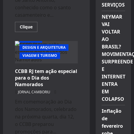
SERVIÇOS
conhecido como o santo
casamenteiro e...
NEYMAR
VAI
Read
Clique
more
VOLTAR
about
AO
Jornal
CULTURA
de
BRASIL?
brasileiro
DESIGN E ARQUITETURA
prova
MOVIMENTA
VIAGEM E TURISMO
origem
de
SURPREENDE
Santo
Antônio
E
CCBB RJ tem ação especial
em
INTERNET
Castelo
para o Dia dos
de
ENTRA
Namorados
Paiva
EM
JORNAL CAMBORIU
COLAPSO
Em comemoração ao Dia
dos Namorados, celebrado
Inflação
na próxima quarta, dia 12,
de
o CCBB preparou
fevereiro
promoções para...
sobe