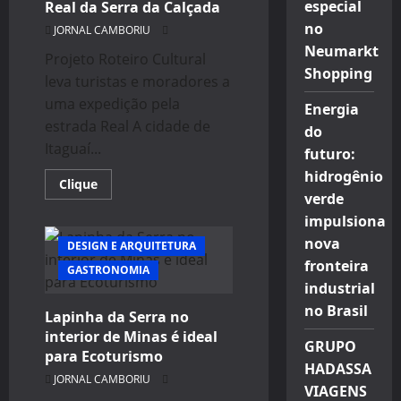
especial
Real da Serra da Calçada
no
JORNAL CAMBORIU
Neumarkt
Projeto Roteiro Cultural
Shopping
leva turistas e moradores a
uma expedição pela
Energia
estrada Real A cidade de
do
Itaguaí...
futuro:
hidrogênio
Read
Clique
more
verde
about
impulsiona
Uma
viagem
nova
pela
DESIGN E ARQUITETURA
história
fronteira
GASTRONOMIA
de
Itaguaí
industrial
na
Estrada
no Brasil
Lapinha da Serra no
Real
da
interior de Minas é ideal
GRUPO
Serra
para Ecoturismo
da
HADASSA
Calçada
JORNAL CAMBORIU
VIAGENS