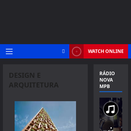
WATCH ONLINE
Primary
Menu
DESIGN E
RÁDIO
NOVA
ARQUITETURA
MPB