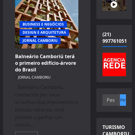
BUSINESS E NEGÓCIOS
DESIGN E ARQUITETURA
(21)
997761051
JORNAL CAMBORIU
Balneário Camboriú terá
o primeiro edifício-árvore
do Brasil
JORNAL CAMBORIU
Balneário Camboriú,
conhecida por seus
Pesquisar
arranha-céus imponentes e
por:
belezas naturais, está
prestes a ganhar um
marco...
TURISMO
CAMBORIU