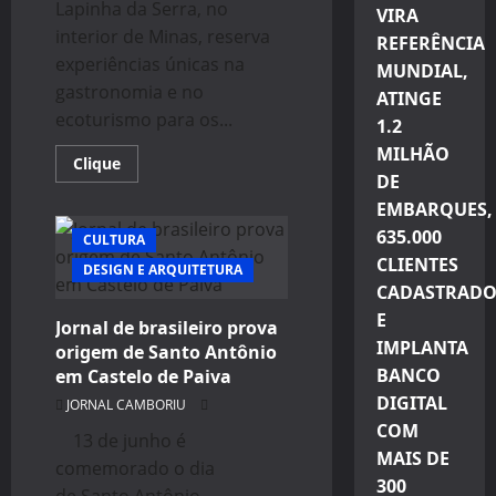
Lapinha da Serra, no
VIRA
interior de Minas, reserva
REFERÊNCIA
experiências únicas na
MUNDIAL,
gastronomia e no
ATINGE
ecoturismo para os...
1.2
MILHÃO
Read
Clique
more
DE
about
EMBARQUES,
Lapinha
da
635.000
Serra
CULTURA
no
CLIENTES
DESIGN E ARQUITETURA
interior
de
CADASTRADO
Minas
é
E
Jornal de brasileiro prova
ideal
IMPLANTA
para
origem de Santo Antônio
Ecoturismo
BANCO
em Castelo de Paiva
DIGITAL
JORNAL CAMBORIU
COM
13 de junho é
MAIS DE
comemorado o dia
300
de Santo Antônio,