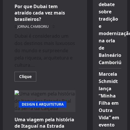
primeira
debate
Por que Dubai tem
viagem
sobre
internacional
atraído cada vez mais
tradição
brasileiros?
e
JORNAL CAMBORIU
modernizaçã
Dubai é considerado um
na orla
dos destinos mais luxuosos
de
do mundo e surpreende
Balneário
pela riqueza, arquitetura e
Camboriú
cultura....
Marcela
Read
Clique
more
Schmidt
about
lança
Por
que
“Minha
Dubai
tem
Filha em
DESIGN E ARQUITETURA
atraído
cada
Outra
vez
mais
Vida” em
Uma viagem pela história
brasileiros?
evento
de Itaguaí na Estrada