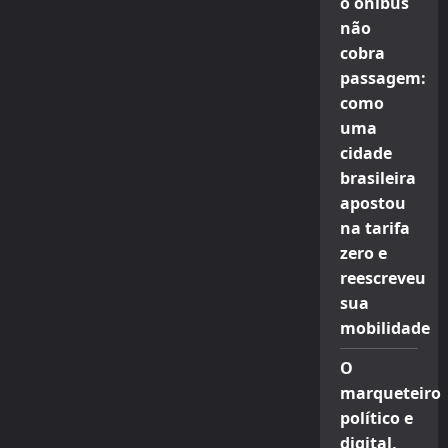
o ônibus
não
cobra
passagem:
como
uma
cidade
brasileira
apostou
na tarifa
zero e
reescreveu
sua
mobilidade
O
marqueteiro
político e
digital,