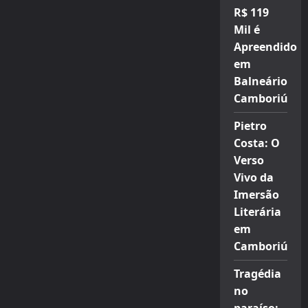
R$ 119
Mil é
Apreendido
em
Balneário
Camboriú
Pietro
Costa: O
Verso
Vivo da
Imersão
Literária
em
Camboriú
Tragédia
no