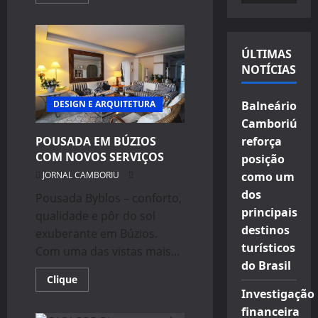
more
about
vídeo
DESIGN
DE
INTERIORES:
QUAL
ÚLTIMAS
O
NOTÍCIAS
SEGREDO
DE
UM
PROJETO
DESIGN E ARQUITETURA
Balneário
FUNCIONAL?
Camboriú
POUSADA EM BÚZIOS
reforça
COM NOVOS SERVIÇOS
posição
JORNAL CAMBORIU
como um
dos
Pousada Byblos – conforto,
principais
qualidade e pôr do sol
destinos
exuberante em Búzios.
turísticos
Com uma das vistas mais...
do Brasil
Read
Clique
more
Investigação
about
POUSADA
financeira