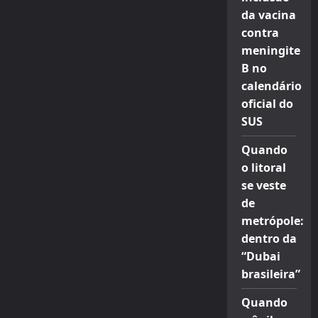
da vacina
contra
meningite
B no
calendário
oficial do
SUS
Quando
o litoral
se veste
de
metrópole:
dentro da
“Dubai
brasileira”
Quando