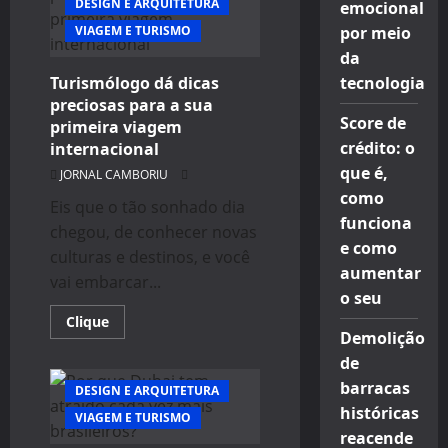
DESIGN E ARQUITETURA
primeira
emocional
vez
VIAGEM E TURISMO
por meio
o
histórico
da
prédio
do
Turismólogo dá dicas
tecnologia
Touring
preciosas para a sua
Club
do
Score de
primeira viagem
Brasil
crédito: o
internacional
que é,
JORNAL CAMBORIU
como
Eis que o tão sonhado dia
funciona
chegou, de conhecer novas
e como
culturas e destinos, e você
aumentar
vai embarcar...
o seu
Read
Clique
more
Demolição
about
de
Turismólogo
dá
barracas
dicas
DESIGN E ARQUITETURA
preciosas
históricas
VIAGEM E TURISMO
para
a
reacende
sua