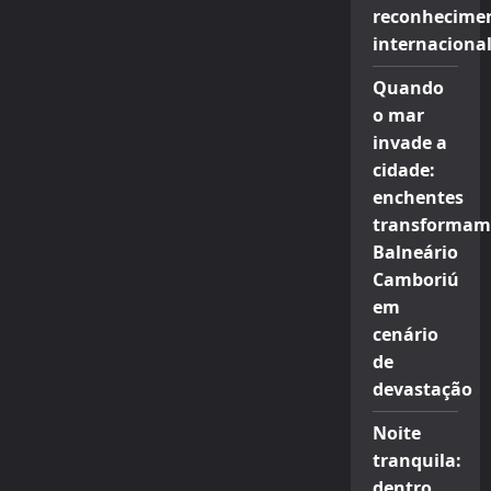
reconhecime
internaciona
Quando
o mar
invade a
cidade:
enchentes
transformam
Balneário
Camboriú
em
cenário
de
devastação
Noite
tranquila:
dentro