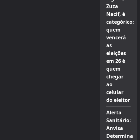
Zuza
Nacif, é
categórico:
quem
vencerá
as
eleições
em 26 é
quem
chegar
ao
celular
do eleitor
Alerta
Sanitário:
Anvisa
Determina