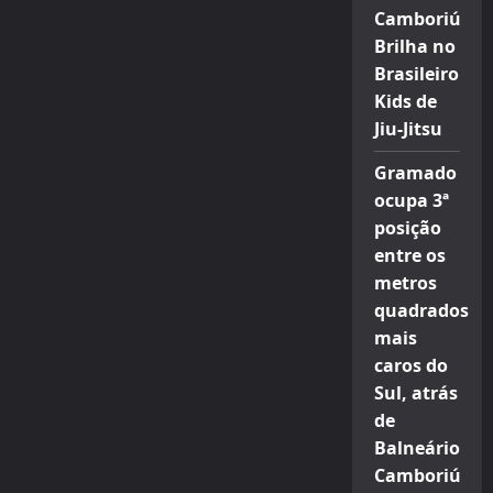
Camboriú
Brilha no
Brasileiro
Kids de
Jiu-Jitsu
Gramado
ocupa 3ª
posição
entre os
metros
quadrados
mais
caros do
Sul, atrás
de
Balneário
Camboriú