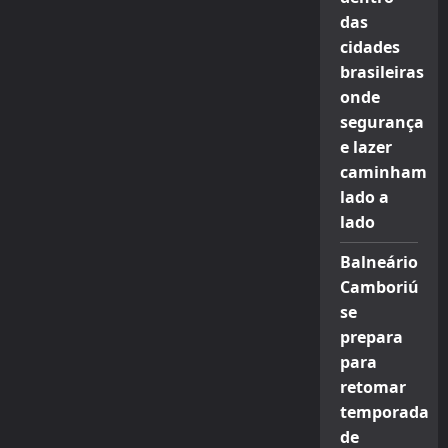
das
cidades
brasileiras
onde
segurança
e lazer
caminham
lado a
lado
Balneário
Camboriú
se
prepara
para
retomar
temporada
de