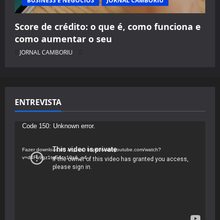
BUSINESS E NEGÓCIOS
JORNAL CAMBORIU
Score de crédito: o que é, como funciona e
como aumentar o seu
JORNAL CAMBORIU
ENTREVISTA
Tocador
Code 150: Unknown error.
de
vídeo
Fazer download do arquivo: https://www.youtube.com/watch?
v=d4Fu9gz1tqE&t=19s&_=4