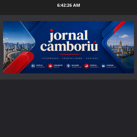
Skip
6:42:27 AM
to
content