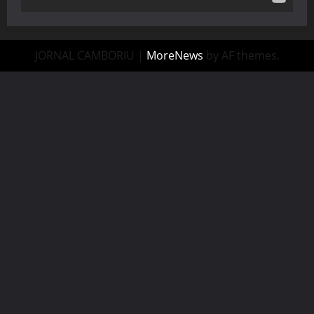
JORNAL CAMBORIU
|
MoreNews
by AF themes.