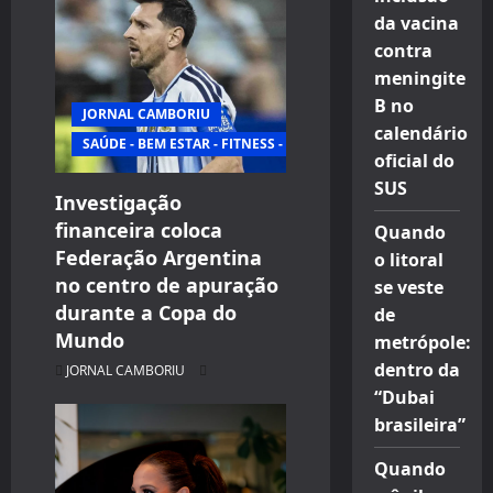
da vacina
contra
meningite
B no
JORNAL CAMBORIU
calendário
SAÚDE - BEM ESTAR - FITNESS - ESPORTE
oficial do
SUS
Investigação
financeira coloca
Quando
Federação Argentina
o litoral
no centro de apuração
se veste
durante a Copa do
de
Mundo
metrópole:
dentro da
JORNAL CAMBORIU
“Dubai
brasileira”
Quando