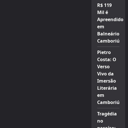
R$ 119
Mil é
Apreendido
em
Balneário
Camboriú
Pietro
Costa: O
Verso
Vivo da
Imersão
Literária
em
Camboriú
Tragédia
no