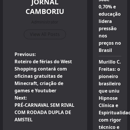
JORNAL
0,70% e
CAMBORIU
educação
lidera
Administrator
pressão
View All Posts
nos
preços no
Brasil
P
Previous:
Roteiro de férias do West
Murillo C.
o
Shopping contará com
Freitas: o
oficinas gratuitas de
pioneiro
s
Minecraft, criação de
brasileiro
t
games e Youtuber
que uniu
Next:
Hipnose
n
PRÉ-CARNAVAL SEM RIVAL
Clínica e
COM RODADA DUPLA DE
Espiritualida
a
AMSTEL
com rigor
v
técnico e