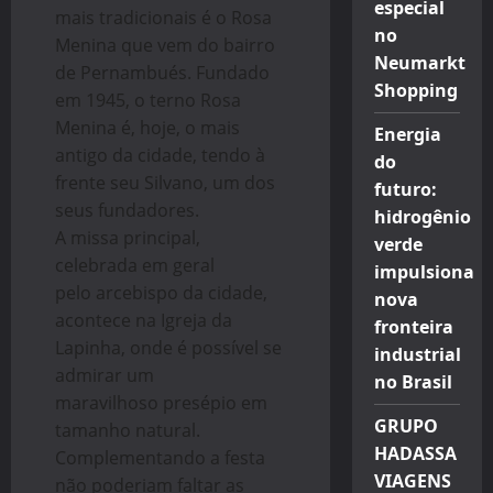
especial
mais tradicionais é o Rosa
no
Menina que vem do bairro
Neumarkt
de Pernambués. Fundado
Shopping
em 1945, o terno Rosa
Menina é, hoje, o mais
Energia
antigo da cidade, tendo à
do
frente seu Silvano, um dos
futuro:
seus fundadores.
hidrogênio
A missa principal,
verde
celebrada em geral
impulsiona
pelo arcebispo da cidade,
nova
acontece na Igreja da
fronteira
Lapinha, onde é possível se
industrial
admirar um
no Brasil
maravilhoso presépio em
GRUPO
tamanho natural.
HADASSA
Complementando a festa
VIAGENS
não poderiam faltar as