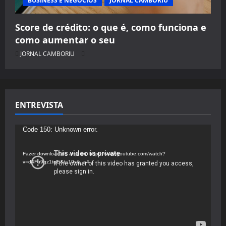
BUSINESS E NEGÓCIOS
JORNAL CAMBORIU
Score de crédito: o que é, como funciona e
como aumentar o seu
JORNAL CAMBORIU
ENTREVISTA
Tocador
Code 150: Unknown error.
de
vídeo
Fazer download do arquivo: https://www.youtube.com/watch?
v=d4Fu9gz1tqE&t=19s&_=4