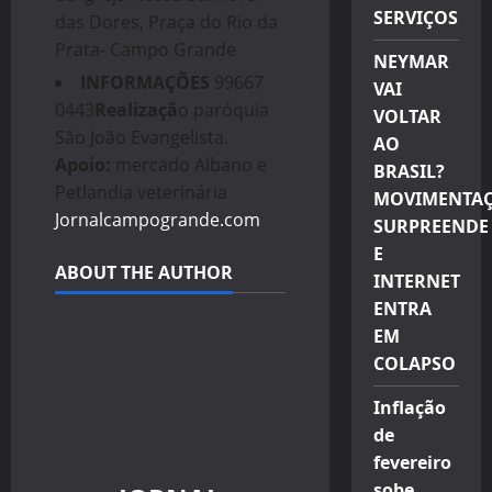
SERVIÇOS
das Dores, Praça do Rio da
Prata- Campo Grande
NEYMAR
INFORMAÇÕES
99667
VAI
0443
Realizaçã
o paróquia
VOLTAR
São João Evangelista.
AO
Apoio:
mercado Albano e
BRASIL?
Petlandia veterinária
MOVIMENTA
Jornalcampogrande.com
SURPREENDE
E
ABOUT THE AUTHOR
INTERNET
ENTRA
EM
COLAPSO
Inflação
de
fevereiro
sobe