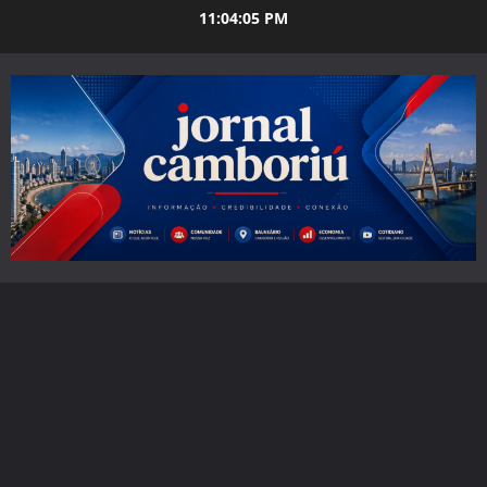
Skip
11:04:07 PM
to
content