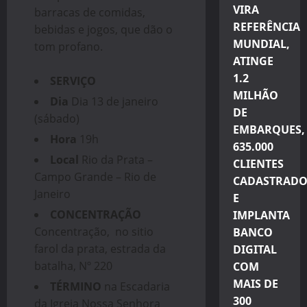
VIRA
barracas de comidas,
REFERÊNCIA
bebidas e jogos, que dão o
MUNDIAL,
tom profano.
ATINGE
1.2
SERVIÇO
MILHÃO
Dia
Dia 13 de janeiro
DE
(sábado)
EMBARQUES,
Hora
19h
635.000
Local
Rio da Prata –
CLIENTES
Campo Grande – Rio de
CADASTRADO
Janeiro
E
CONCENTRAÇÃO
IMPLANTA
Concentração, no sitio
BANCO
farol da prata, estrada da
DIGITAL
batalha, Nº 220
COM
MAIS DE
TÉRMINO
na Escadaria
300
da Igreja Nossa Senhora