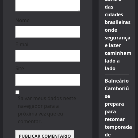
das
cidades
Nome
brasileiras
onde
segurança
E-mail
e lazer
caminham
lado a
Site
lado
Balneário
Camboriú
se
Salvar meus dados neste
prepara
navegador para a
para
próxima vez que eu
retomar
comentar.
temporada
de