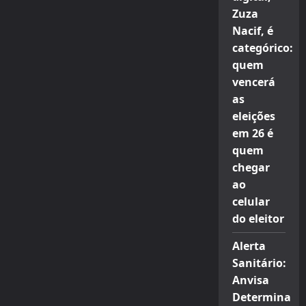
Zuza
Nacif, é
categórico:
quem
vencerá
as
eleições
em 26 é
quem
chegar
ao
celular
do eleitor
Alerta
Sanitário:
Anvisa
Determina