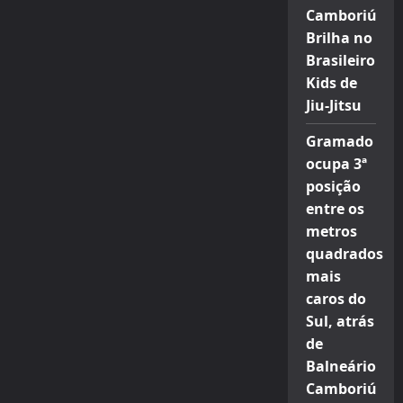
Camboriú
Brilha no
Brasileiro
Kids de
Jiu-Jitsu
Gramado
ocupa 3ª
posição
entre os
metros
quadrados
mais
caros do
Sul, atrás
de
Balneário
Camboriú