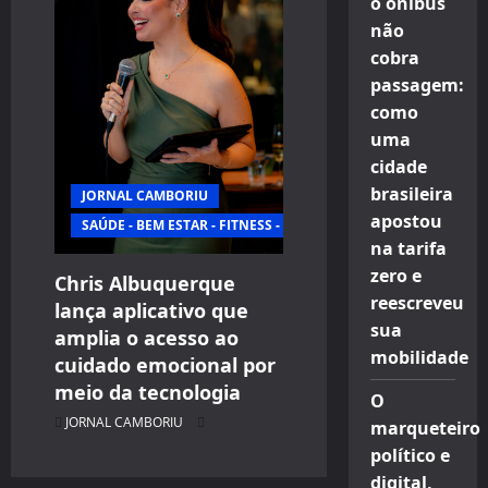
o ônibus
não
cobra
passagem:
como
uma
cidade
brasileira
JORNAL CAMBORIU
apostou
SAÚDE - BEM ESTAR - FITNESS - ESPORTE
na tarifa
zero e
Chris Albuquerque
reescreveu
lança aplicativo que
sua
amplia o acesso ao
mobilidade
cuidado emocional por
meio da tecnologia
O
JORNAL CAMBORIU
marqueteiro
político e
digital,