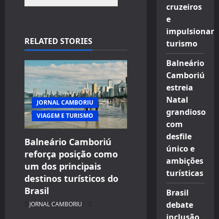
cruzeiros
e
impulsionar
RELATED STORIES
turismo
Balneário
Camboriú
estreia
Natal
JORNAL CAMBORIU
grandioso
VIAGEM E TURISMO
com
desfile
Balneário Camboriú
único e
reforça posição como
ambições
um dos principais
turísticas
destinos turísticos do
Brasil
Brasil
debate
JORNAL CAMBORIU
inclusão