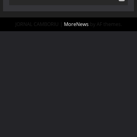
JORNAL CAMBORIU
|
MoreNews
by AF themes.