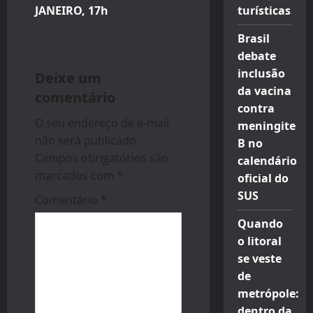
a
JANEIRO, 17h
turísticas
v
Brasil
debate
i
inclusão
Deixe um
g
da vacina
comentário
contra
a
O seu endereço de e-mail
meningite
não será publicado.
B no
t
Campos obrigatórios são
calendário
i
marcados com
*
oficial do
SUS
Comentário
*
o
Quando
n
o litoral
se veste
de
metrópole:
dentro da