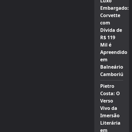
Luxo
Embargado:
Corvette
com
Dívida de
R$ 119
Mil é
Apreendido
em
Balneário
Camboriú
Pietro
Costa: O
Verso
Vivo da
Imersão
Literária
em