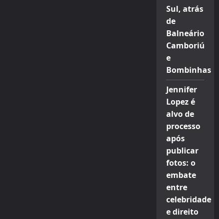
Sul, atrás
de
Balneário
Camboriú
e
Bombinhas
Jennifer
Lopez é
alvo de
processo
após
publicar
fotos: o
embate
entre
celebridade
e direito