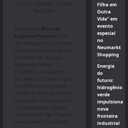
Foto da feijoada – Crédito
Filha em
Berg Silva
Outra
Vida” em
evento
O superpop
Bloco do
especial
Sargento Pimenta
é um
no
dos destaques do carnaval
Neumarkt
de rua carioca com receita
Shopping
imbatível: dar arranjos
alegres do ritmos
Energia
brasileiros aos clássicos
do
dos Beatles. O bloco – que,
futuro:
em 2017, arrastou meio
hidrogênio
milhão de pessoas durante
verde
o carnaval – está estreando
impulsiona
nas plataformas digitais
nova
com o álbum “Sgt. Pepper’s
fronteira
Lonely Hearts Club Band”.
industrial