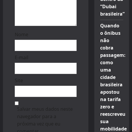
“Dubai
brasileira”
Quando
o ônibus
Nome
não
cobra
passagem:
E-mail
como
uma
cidade
Site
brasileira
apostou
na tarifa
zero e
Salvar meus dados neste
reescreveu
navegador para a
sua
próxima vez que eu
mobilidade
comentar.