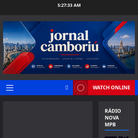
Skip
5:27:34 AM
to
content
WATCH ONLINE
Primary
Menu
RÁDIO
NOVA
MPB