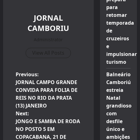
para
retomar
JORNAL
temporada
CAMBORIU
de
cruzeiros
Administrator
e
View All Posts
impulsionar
turismo
P
Previous:
Balneário
JORNAL CAMPO GRANDE
Camboriú
o
CONVIDA PARA FOLIA DE
estreia
REIS NO RIO DA PRATA
Natal
s
(13) JANEIRO
grandioso
t
Next:
com
JONGO E SAMBA DE RODA
desfile
n
NO POSTO 5 EM
único e
COPACABANA, 21 DE
ambições