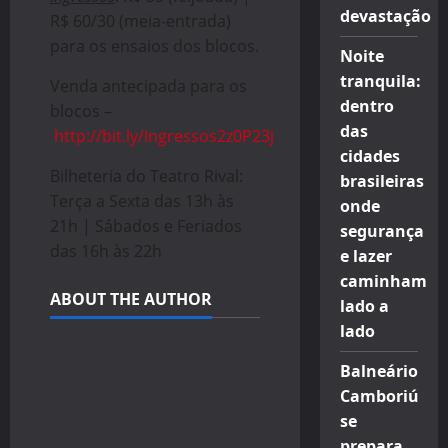
devastação
R$ 60/30 (meia-entrada)
para os ensaios dos blocos.
Noite
tranquila:
Venda antecipada para os
dentro
blocos –
das
http://bit.ly/Ingressos2z0P23j
cidades
Bilheteria do Teatro Rival:
brasileiras
Terça a Sexta das 13h às
onde
21h | Sábados e Feriados
segurança
das 16h às 22h
e lazer
caminham
ABOUT THE AUTHOR
lado a
lado
Balneário
Camboriú
se
prepara