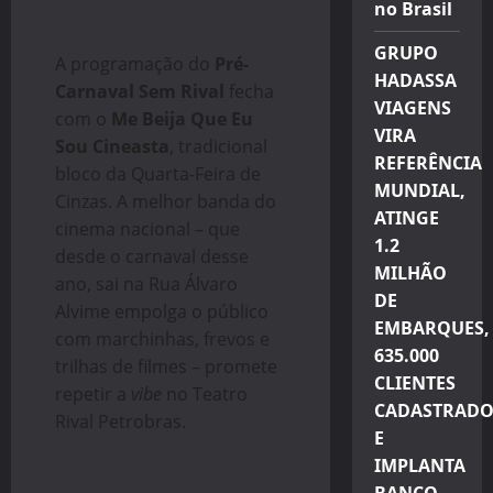
no Brasil
GRUPO
A programação do
Pré-
HADASSA
Carnaval Sem Rival
fecha
VIAGENS
com o
Me Beija Que Eu
VIRA
Sou Cineasta
, tradicional
REFERÊNCIA
bloco da Quarta-Feira de
MUNDIAL,
Cinzas. A melhor banda do
ATINGE
cinema nacional – que
1.2
desde o carnaval desse
MILHÃO
ano, sai na Rua Álvaro
DE
Alvime empolga o público
EMBARQUES,
com marchinhas, frevos e
635.000
trilhas de filmes – promete
CLIENTES
repetir a
vibe
no Teatro
CADASTRADO
Rival Petrobras.
E
IMPLANTA