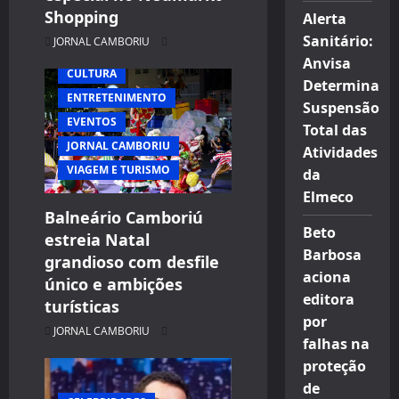
Shopping
Alerta
Sanitário:
JORNAL CAMBORIU
Anvisa
CULTURA
Determina
ENTRETENIMENTO
Suspensão
EVENTOS
Total das
JORNAL CAMBORIU
Atividades
VIAGEM E TURISMO
da
Elmeco
Balneário Camboriú
Beto
estreia Natal
Barbosa
grandioso com desfile
aciona
único e ambições
editora
turísticas
por
JORNAL CAMBORIU
falhas na
proteção
de