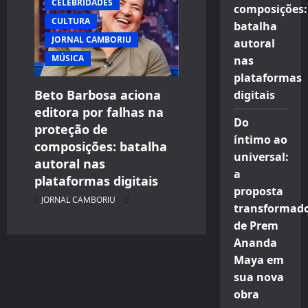
CELEBRIDADES
composições:
CULTURA
batalha
JORNAL CAMBORIU
autoral
MÚSICA
nas
plataformas
Beto Barbosa aciona
digitais
editora por falhas na
Do
proteção de
íntimo ao
composições: batalha
universal:
autoral nas
a
plataformas digitais
proposta
JORNAL CAMBORIU
transformad
de Prem
Ananda
Maya em
sua nova
obra