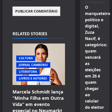
O
marqueteiro
político e
digital,
Zuza
RELATED STORIES
Nacif, é
categórico:
quem
vencerá
CULTURA
as
JORNAL CAMBORIU
eleições
LITERATURA
em 26 é
LIVROS E AUTORES
quem
chegar
Marcela Schmidt lança
ao
“Minha Filha em Outra
celular
Vida” em evento
do eleitor
especial no Neumarkt