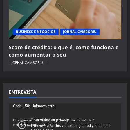
BUSINESS E NEGÓCIOS
JORNAL CAMBORIU
Score de crédito: o que é, como funciona e
como aumentar o seu
JORNAL CAMBORIU
ENTREVISTA
Tocador
Code 150: Unknown error.
de
vídeo
Fazer download do arquivo: https://www.youtube.com/watch?
v=d4Fu9gz1tqE&t=19s&_=4