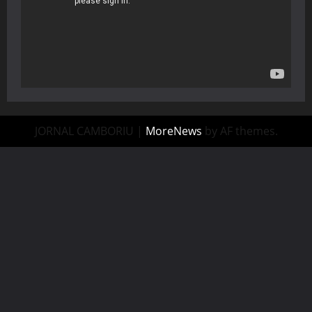
JORNAL CAMBORIU
|
MoreNews
by AF themes.