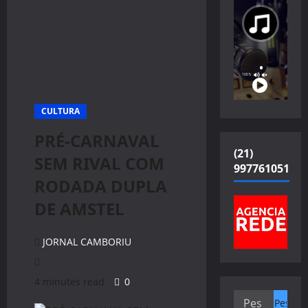
CULTURA
PRÉ-CARNAVAL
(21)
SEM RIVAL COM
997761051
RODADA DUPLA
DE AMSTEL
JORNAL CAMBORIU
4 minutes read
0
Pesquisar