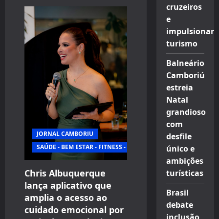
cruzeiros
e
impulsionar
turismo
Balneário
Camboriú
estreia
Natal
grandioso
com
JORNAL CAMBORIU
desfile
SAÚDE - BEM ESTAR - FITNESS - ESPORTE
único e
ambições
Chris Albuquerque
turísticas
lança aplicativo que
Brasil
amplia o acesso ao
debate
cuidado emocional por
inclusão