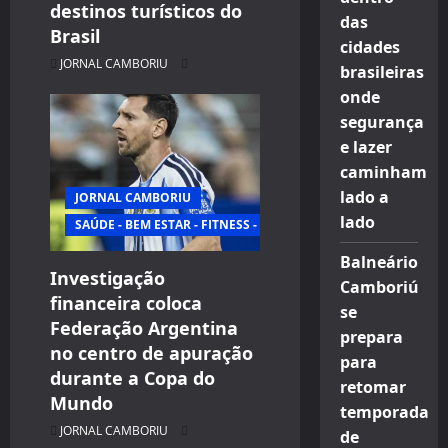
destinos turísticos do
das
Brasil
cidades
JORNAL CAMBORIU
brasileiras
onde
segurança
e lazer
caminham
lado a
JORNAL CAMBORIU
lado
SAÚDE - BEM ESTAR - FITNESS - ESPORTE
Balneário
Investigação
Camboriú
financeira coloca
se
Federação Argentina
prepara
no centro de apuração
para
durante a Copa do
retomar
Mundo
temporada
JORNAL CAMBORIU
de