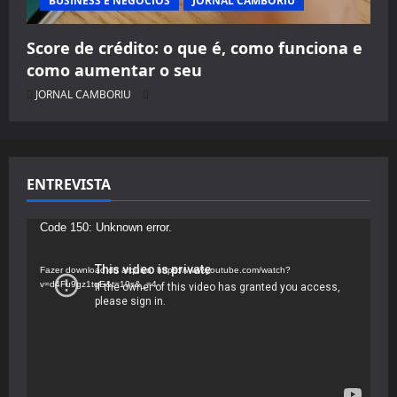
BUSINESS E NEGÓCIOS
JORNAL CAMBORIU
Score de crédito: o que é, como funciona e
como aumentar o seu
JORNAL CAMBORIU
ENTREVISTA
Tocador
Code 150: Unknown error.
de
vídeo
Fazer download do arquivo: https://www.youtube.com/watch?
v=d4Fu9gz1tqE&t=19s&_=4