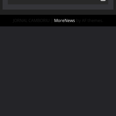
JORNAL CAMBORIU
|
MoreNews
by AF themes.