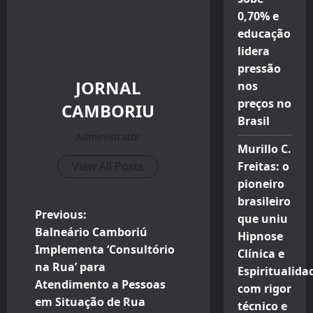
0,70% e
educação
lidera
pressão
JORNAL
nos
preços no
CAMBORIU
Brasil
Administrator
Murillo C.
View All Posts
Freitas: o
pioneiro
brasileiro
P
Previous:
que uniu
Balneário Camboriú
Hipnose
o
Implementa ‘Consultório
Clínica e
na Rua’ para
Espiritualida
s
Atendimento a Pessoas
com rigor
t
em Situação de Rua
técnico e