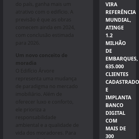
do país, ganha mais um
VIRA
atrativo com o edifício. A
REFERÊNCIA
previsão é que as obras
MUNDIAL,
comecem ainda em 2024,
ATINGE
com conclusão estimada
1.2
para 2026.
MILHÃO
DE
Um novo conceito de
EMBARQUES,
moradia
635.000
O Edifício Árvore
CLIENTES
representa uma mudança
CADASTRADO
de paradigma no mercado
E
imobiliário. Além de
IMPLANTA
oferecer luxo e conforto,
BANCO
ele prioriza a
DIGITAL
responsabilidade
COM
ambiental e a qualidade de
MAIS DE
vida dos moradores. Para
300