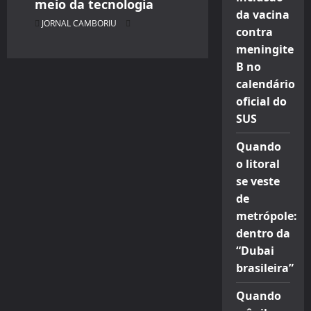
meio da tecnologia
da vacina
JORNAL CAMBORIU
contra
meningite
B no
calendário
oficial do
SUS
Quando
o litoral
se veste
de
metrópole:
dentro da
“Dubai
brasileira”
Quando