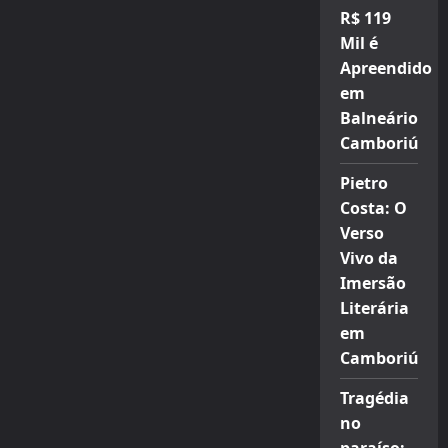
R$ 119
Mil é
Apreendido
em
Balneário
Camboriú
Pietro
Costa: O
Verso
Vivo da
Imersão
Literária
em
Camboriú
Tragédia
no