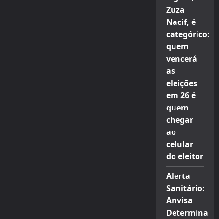
Zuza
Nacif, é
categórico:
quem
vencerá
as
eleições
em 26 é
quem
chegar
ao
celular
do eleitor
Alerta
Sanitário:
Anvisa
Determina