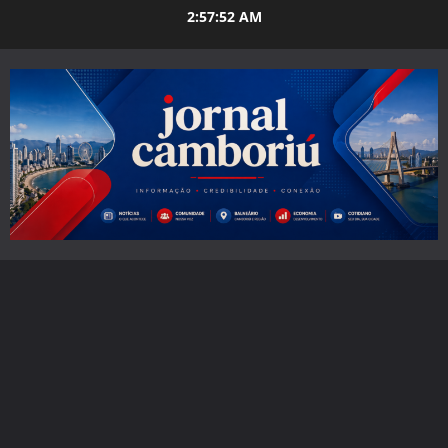
Skip
2:57:53 AM
to
content