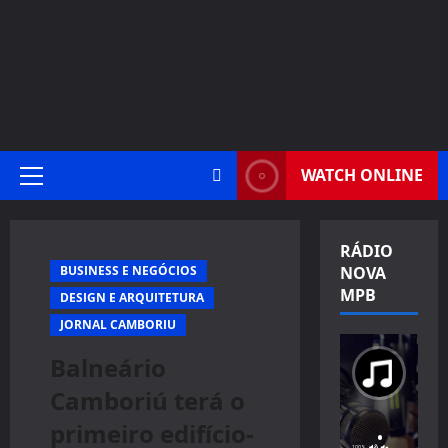
WATCH ONLINE
Primary
Menu
RÁDIO
BUSINESS E NEGÓCIOS
NOVA
MPB
DESIGN E ARQUITETURA
JORNAL CAMBORIU
Balneário
Camboriú terá o
primeiro edifício-