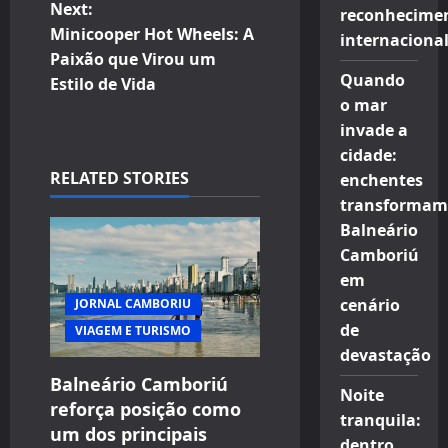
Next:
reconhecime
n
Minicooper Hot Wheels: A
internaciona
Paixão que Virou um
a
Quando
Estilo de Vida
o mar
v
invade a
i
cidade:
RELATED STORIES
enchentes
g
transformam
Balneário
a
Camboriú
t
em
cenário
JORNAL CAMBORIU
i
de
VIAGEM E TURISMO
devastação
o
Balneário Camboriú
Noite
n
reforça posição como
tranquila:
um dos principais
dentro