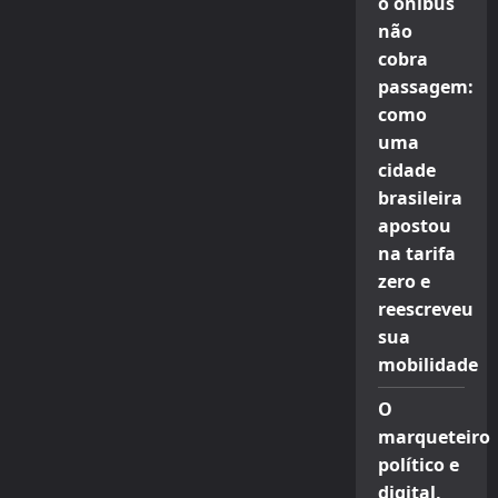
o ônibus
não
cobra
passagem:
como
uma
cidade
brasileira
apostou
na tarifa
zero e
reescreveu
sua
mobilidade
O
marqueteiro
político e
digital,