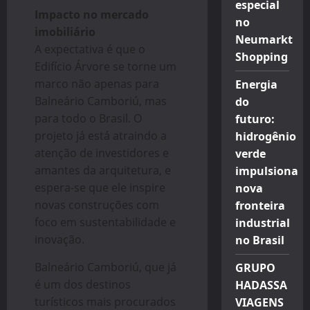
especial
Impacto no mercado
no
imobiliário
Neumarkt
A expectativa é que o
Shopping
Edifício Árvore se torne um
marco não apenas para
Energia
Balneário Camboriú, mas
do
para todo o Brasil. O
futuro:
projeto já está atraindo a
hidrogênio
atenção de investidores e
verde
amantes da arquitetura, e
impulsiona
espera-se que ele inspire
nova
novas construções com
fronteira
foco em sustentabilidade e
industrial
inovação.
no Brasil
Balneário Camboriú, que já
GRUPO
é um dos destinos
HADASSA
turísticos mais procurados
VIAGENS