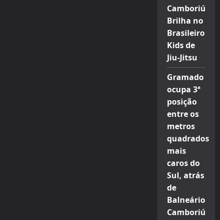
Camboriú
Brilha no
Brasileiro
Kids de
Jiu-Jitsu
Gramado
ocupa 3ª
posição
entre os
metros
quadrados
mais
caros do
Sul, atrás
de
Balneário
Camboriú