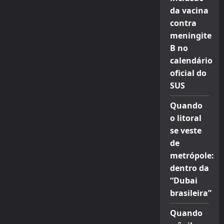
da vacina
contra
meningite
B no
calendário
oficial do
SUS
Quando
o litoral
se veste
de
metrópole:
dentro da
“Dubai
brasileira”
Quando