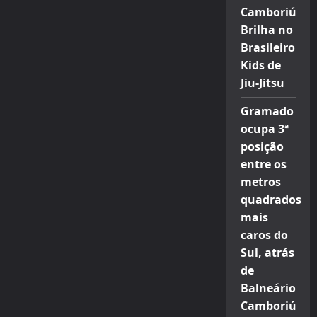
Camboriú
Brilha no
Brasileiro
Kids de
Jiu-Jitsu
Gramado
ocupa 3ª
posição
entre os
metros
quadrados
mais
caros do
Sul, atrás
de
Balneário
Camboriú