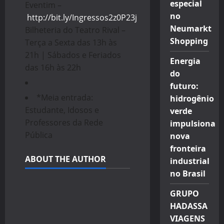
especial
Eventim –
no
http://bit.ly/Ingressos2z0P23j
Neumarkt
Bilheteria do Teatro Rival –
Shopping
Terça a Sexta das 13h às
21h | Sábados e Feriados
Energia
das 16h às 22h
do
futuro:
*Meia entrada:
hidrogênio
Estudante, Idosos e
verde
Professores da Rede
impulsiona
Pública
nova
fronteira
ABOUT THE AUTHOR
industrial
no Brasil
GRUPO
HADASSA
VIAGENS