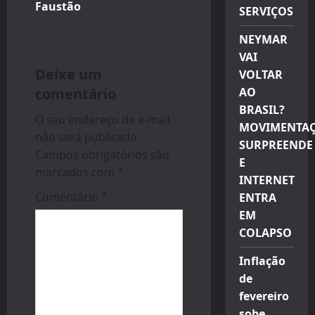
Faustão
SERVIÇOS
a
NEYMAR
v
VAI
i
Deixe um
VOLTAR
comentário
AO
g
BRASIL?
O seu endereço de e-mail
MOVIMENTA
a
não será publicado.
SURPREENDE
Campos obrigatórios são
t
E
marcados com
*
INTERNET
i
Comentário
*
ENTRA
EM
o
COLAPSO
n
Inflação
de
fevereiro
sobe