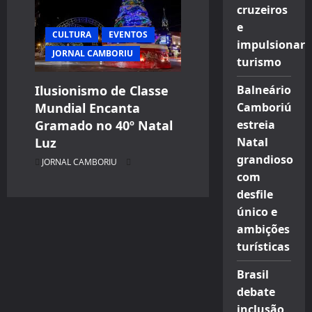
cruzeiros
e
CULTURA
EVENTOS
impulsionar
JORNAL CAMBORIU
turismo
Balneário
Ilusionismo de Classe
Camboriú
Mundial Encanta
estreia
Gramado no 40º Natal
Natal
Luz
grandioso
JORNAL CAMBORIU
com
desfile
único e
ambições
turísticas
Brasil
debate
inclusão