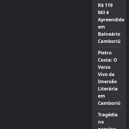
R$ 119
Mil é
Apreendido
em
Balneário
Camboriú
Pietro
Costa: O
Verso
Vivo da
Imersão
Literária
em
Camboriú
Tragédia
no