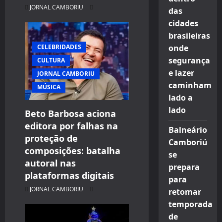
JORNAL CAMBORIU
das
cidades
brasileiras
CELEBRIDADES
onde
segurança
CULTURA
e lazer
JORNAL CAMBORIU
caminham
MÚSICA
lado a
lado
Beto Barbosa aciona
editora por falhas na
Balneário
proteção de
Camboriú
composições: batalha
se
autoral nas
prepara
plataformas digitais
para
JORNAL CAMBORIU
retomar
temporada
de