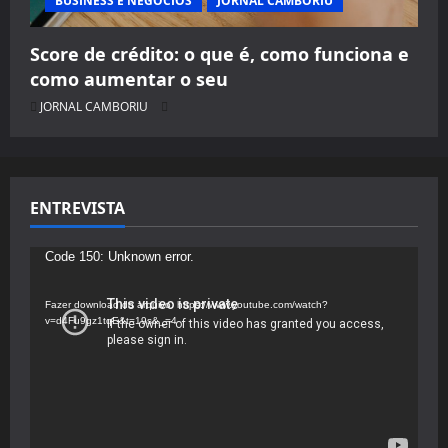
BUSINESS E NEGÓCIOS
JORNAL CAMBORIU
Score de crédito: o que é, como funciona e
como aumentar o seu
JORNAL CAMBORIU
ENTREVISTA
Tocador
Code 150: Unknown error.
de
vídeo
Fazer download do arquivo: https://www.youtube.com/watch?
v=d4Fu9gz1tqE&t=19s&_=4