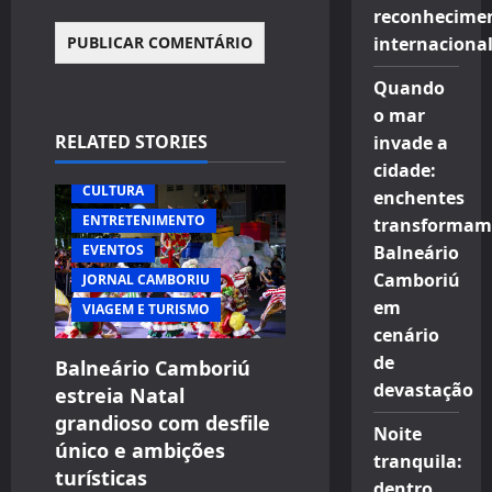
reconhecime
internaciona
Quando
o mar
RELATED STORIES
invade a
cidade:
CULTURA
enchentes
ENTRETENIMENTO
transformam
EVENTOS
Balneário
Camboriú
JORNAL CAMBORIU
em
VIAGEM E TURISMO
cenário
de
Balneário Camboriú
devastação
estreia Natal
grandioso com desfile
Noite
único e ambições
tranquila:
turísticas
dentro