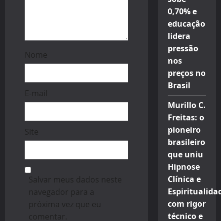
0,70% e
educação
lidera
pressão
Nome
nos
preços no
Brasil
E-mail
Murillo C.
Freitas: o
pioneiro
Site
brasileiro
que uniu
Hipnose
Clínica e
Salvar meus dados neste
Espiritualida
navegador para a
com rigor
próxima vez que eu
técnico e
comentar.