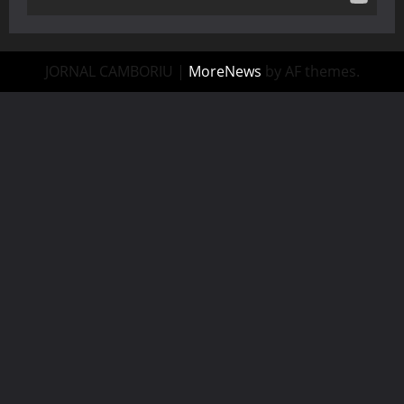
JORNAL CAMBORIU
|
MoreNews
by AF themes.