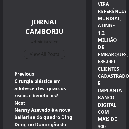
VIRA
REFERÊNCIA
MUNDIAL,
JORNAL
ATINGE
CAMBORIU
1.2
MILHÃO
Administrator
DE
View All Posts
EMBARQUES,
635.000
CLIENTES
P
Previous:
CADASTRADO
Cirurgia plástica em
E
o
adolescentes: quais os
IMPLANTA
riscos e benefícios?
s
BANCO
Next:
DIGITAL
t
Nanny Azevedo é a nova
COM
bailarina do quadro Ding
MAIS DE
n
Dong no Domingão do
300