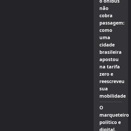
o ônibus
não
cobra
passagem:
como
uma
cidade
brasileira
apostou
na tarifa
zero e
reescreveu
sua
mobilidade
O
marqueteiro
político e
digital,