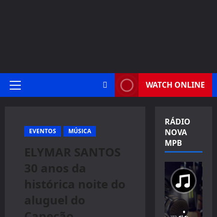
WATCH ONLINE
Primary
Menu
RÁDIO
EVENTOS
MÚSICA
NOVA
MPB
ELYMAR SANTOS
30 anos da
histórica noite do
aluguel do
Canecão