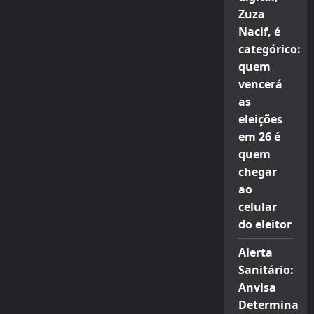
Zuza
Nacif, é
categórico:
quem
vencerá
as
eleições
em 26 é
quem
chegar
ao
celular
do eleitor
Alerta
Sanitário:
Anvisa
Determina