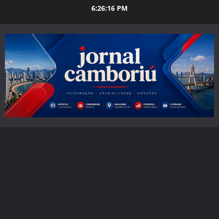
Skip
6:26:17 PM
to
content