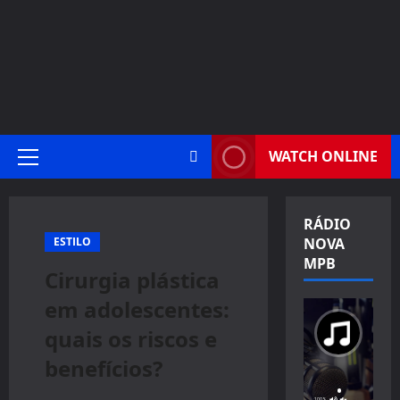
WATCH ONLINE
Primary
Menu
RÁDIO
ESTILO
NOVA
MPB
Cirurgia plástica
em adolescentes:
quais os riscos e
benefícios?