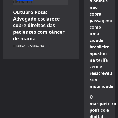
o ônibus
não
Outubro Rosa:
cobra
Advogado esclarece
passagem:
sobre direitos das
como
pacientes com câncer
uma
de mama
cidade
JORNAL CAMBORIU
brasileira
apostou
na tarifa
zero e
reescreveu
sua
mobilidade
O
marqueteiro
político e
digital,