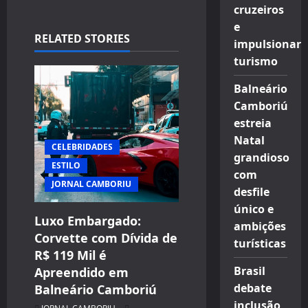
cruzeiros
e
RELATED STORIES
impulsionar
turismo
Balneário
Camboriú
estreia
Natal
CELEBRIDADES
grandioso
ESTILO
com
JORNAL CAMBORIU
desfile
único e
Luxo Embargado:
ambições
Corvette com Dívida de
turísticas
R$ 119 Mil é
Brasil
Apreendido em
debate
Balneário Camboriú
inclusão