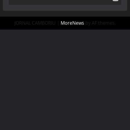
JORNAL CAMBORIU
|
MoreNews
by AF themes.