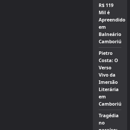
R$ 119
Mil é
Apreendido
em
Balneário
Camboriú
Pietro
Costa: O
Verso
Vivo da
Imersão
Literária
em
Camboriú
Tragédia
no