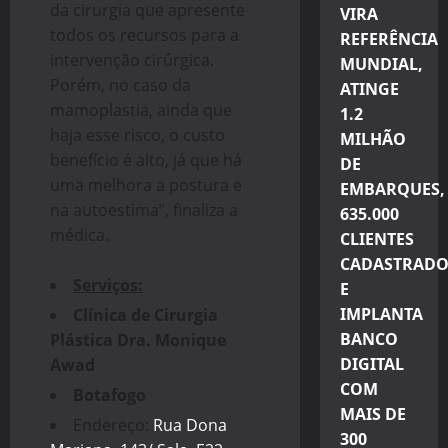
da cirurgia que apresente
VIRA
todos os recursos para a
REFERÊNCIA
intervenção cirúrgica.
MUNDIAL,
Porém, no caso da
ATINGE
mamoplastia, ainda que
1.2
haja esse risco, o custo
MILHÃO
benefício é alto, já que há
DE
uma melhora a postura e
EMBARQUES,
na autoestima”, finaliza a
635.000
médica.
CLIENTES
CADASTRADO
Serviços:
E
IMPLANTA
Clínica de Cirurgia
BANCO
Plástica Dra. Monique
DIGITAL
Awad
COM
Botafogo
MAIS DE
Endereço:
Rua Dona
300