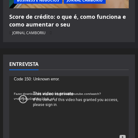
BUSINESS E NEGÓCIOS
JORNAL CAMBORIU
Score de crédito: o que é, como funciona e
como aumentar o seu
JORNAL CAMBORIU
ENTREVISTA
Tocador
Code 150: Unknown error.
de
vídeo
Fazer download do arquivo: https://www.youtube.com/watch?
v=d4Fu9gz1tqE&t=19s&_=4