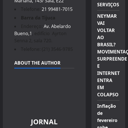
Mariana, 143/ Sala, E22
.
SERVIÇOS
Telefone:
21 99481-7015
NEYMAR
Barra da Tijuca
VAI
Endereço:
Av. Abelardo
VOLTAR
Bueno,1
, edifício Ayrton
AO
Senna 2, sala 720.
BRASIL?
Telefone: (21) 3546-9785
MOVIMENTA
SURPREENDE
ABOUT THE AUTHOR
E
INTERNET
ENTRA
EM
COLAPSO
Inflação
de
JORNAL
fevereiro
sobe