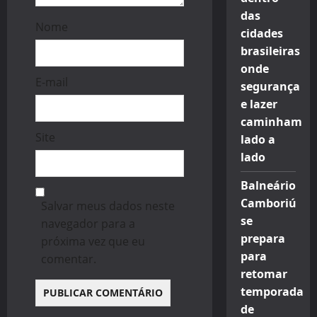
das
Nome
cidades
brasileiras
onde
E-mail
segurança
e lazer
caminham
Site
lado a
lado
Balneário
Camboriú
Salvar meus dados neste
se
navegador para a
prepara
próxima vez que eu
para
comentar.
retomar
temporada
de