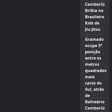
Camboriú
Brilha no
Brasileiro
Kids de
Jiu-Jitsu
Gramado
ocupa 3ª
posição
entre os
metros
quadrados
mais
caros do
Sul, atrás
de
Balneário
Camboriú