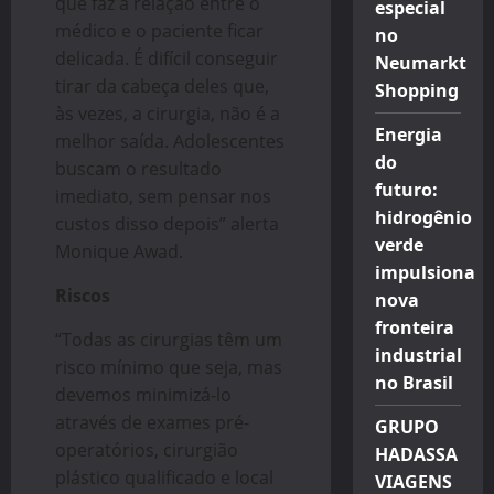
que faz a relação entre o
especial
médico e o paciente ficar
no
delicada. É difícil conseguir
Neumarkt
tirar da cabeça deles que,
Shopping
às vezes, a cirurgia, não é a
Energia
melhor saída. Adolescentes
do
buscam o resultado
futuro:
imediato, sem pensar nos
hidrogênio
custos disso depois” alerta
verde
Monique Awad.
impulsiona
Riscos
nova
fronteira
“Todas as cirurgias têm um
industrial
risco mínimo que seja, mas
no Brasil
devemos minimizá-lo
através de exames pré-
GRUPO
operatórios, cirurgião
HADASSA
plástico qualificado e local
VIAGENS