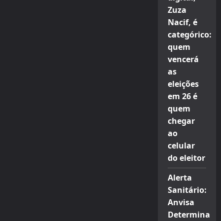
Zuza
Nacif, é
categórico:
quem
vencerá
as
eleições
em 26 é
quem
chegar
ao
celular
do eleitor
Alerta
Sanitário:
Anvisa
Determina