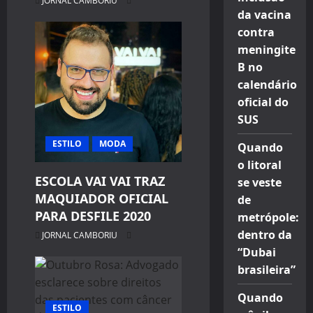
JORNAL CAMBORIU
da vacina
contra
meningite
B no
calendário
oficial do
SUS
ESTILO
MODA
Quando
o litoral
ESCOLA VAI VAI TRAZ
se veste
MAQUIADOR OFICIAL
de
PARA DESFILE 2020
metrópole:
dentro da
JORNAL CAMBORIU
“Dubai
brasileira”
Quando
ESTILO