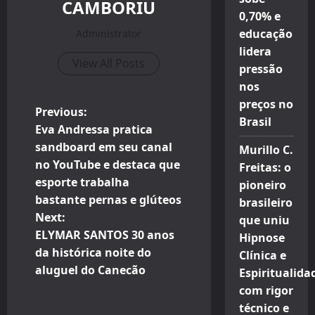
CAMBORIU
0,70% e
educação
Administrator
lidera
View All Posts
pressão
nos
preços no
P
Previous:
Brasil
Eva Andressa pratica
o
sandboard em seu canal
Murillo C.
no YouTube e destaca que
Freitas: o
s
esporte trabalha
pioneiro
t
bastante pernas e glúteos
brasileiro
Next:
que uniu
n
ELYMAR SANTOS 30 anos
Hipnose
da histórica noite do
Clínica e
a
aluguel do Canecão
Espiritualida
v
com rigor
técnico e