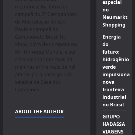
especial
meteórica, Bia Citro foi
no
campeã do 2ª Campeonato
Neumarkt
de Musculação de São
Shopping
Paulo e campeã do
Campeonato Brasil Fit
Energia
Show, além de competir no
do
Mr. Universe Mundial e ser
futuro:
selecionada com mais 20
hidrogênio
meninas entre mais de mil
verde
atletas para participar da
impulsiona
seletiva da Casa dos
nova
Campeões.
fronteira
industrial
no Brasil
ABOUT THE AUTHOR
GRUPO
HADASSA
VIAGENS