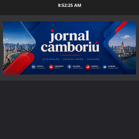
Skip
8:52:27 AM
to
content