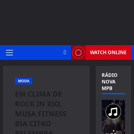
WATCH ONLINE
Primary
Menu
RÁDIO
MODA
NOVA
MPB
EM CLIMA DE
ROCK IN RIO,
MUSA FITNESS
BIA CITRO
RELEMBRA