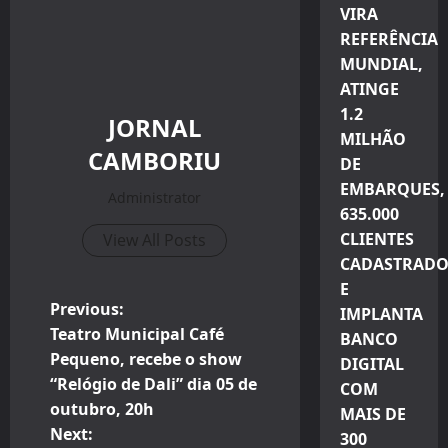
VIRA
REFERÊNCIA
MUNDIAL,
ATINGE
1.2
JORNAL
MILHÃO
CAMBORIU
DE
EMBARQUES,
Administrator
635.000
CLIENTES
View All Posts
CADASTRADO
E
P
Previous:
IMPLANTA
Teatro Municipal Café
BANCO
o
Pequeno, recebe o show
DIGITAL
“Relógio de Dali” dia 05 de
COM
s
outubro, 20h
MAIS DE
t
Next:
300