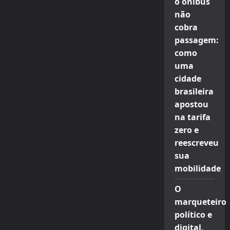
o ônibus
não
cobra
passagem:
como
uma
cidade
brasileira
apostou
na tarifa
zero e
reescreveu
sua
mobilidade
O
marqueteiro
político e
digital,