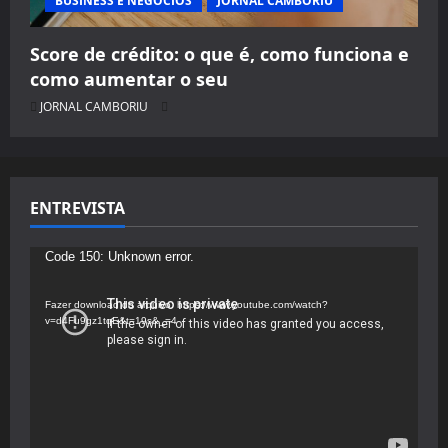
BUSINESS E NEGÓCIOS
JORNAL CAMBORIU
Score de crédito: o que é, como funciona e
como aumentar o seu
JORNAL CAMBORIU
ENTREVISTA
Tocador
Code 150: Unknown error.
de
vídeo
Fazer download do arquivo: https://www.youtube.com/watch?
v=d4Fu9gz1tqE&t=19s&_=4