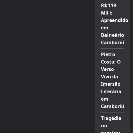
R$ 119
Mil é
Apreendido
em
Balneário
Camboriú
Pietro
Costa: O
Verso
Vivo da
Imersão
Literária
em
Camboriú
Tragédia
no