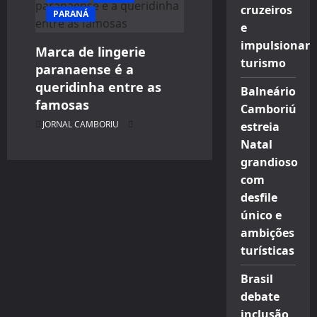
cruzeiros
PARANÁ
e
impulsionar
Marca de lingerie
turismo
paranaense é a
queridinha entre as
Balneário
famosas
Camboriú
JORNAL CAMBORIU
estreia
Natal
grandioso
com
desfile
único e
ambições
turísticas
Brasil
debate
inclusão