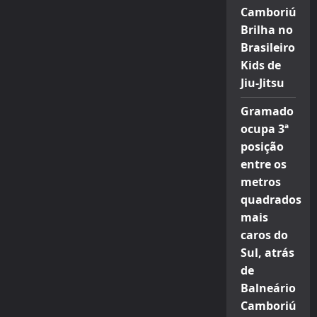
Camboriú
Brilha no
Brasileiro
Kids de
Jiu-Jitsu
Gramado
ocupa 3ª
posição
entre os
metros
quadrados
mais
caros do
Sul, atrás
de
Balneário
Camboriú