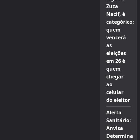
Zuza
Nacif, é
categórico:
quem
vencerá
as
eleições
em 26 é
quem
chegar
ao
celular
do eleitor
Alerta
Sanitário:
Anvisa
Determina