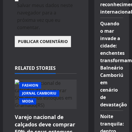
reconhecime
Salvar meus dados neste
internaciona
navegador para a
próxima vez que eu
Quando
comentar.
o mar
invade a
cidade:
enchentes
transformam
Balneário
RELATED STORIES
Camboriú
em
FASHION
cenário
JORNAL CAMBORIU
de
MODA
devastação
Noite
Varejo nacional de
tranquila:
calçados deve comprar
dentro
50% de seus estoques