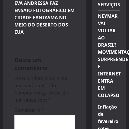
EVA ANDRESSA FAZ
SERVIÇOS
n
ENSAIO FOTOGRÁFICO EM
NEYMAR
CIDADE FANTASMA NO
a
VAI
MEIO DO DESERTO DOS
VOLTAR
v
EUA
AO
i
BRASIL?
MOVIMENTA
g
Deixe um
SURPREENDE
E
comentário
a
INTERNET
O seu endereço de e-mail
t
ENTRA
não será publicado.
EM
i
Campos obrigatórios são
COLAPSO
marcados com
*
o
Inflação
Comentário
*
de
n
fevereiro
sobe