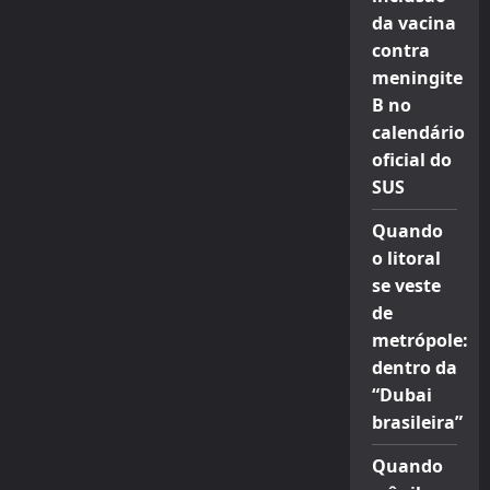
da vacina
contra
meningite
B no
calendário
oficial do
SUS
Quando
o litoral
se veste
de
metrópole:
dentro da
“Dubai
brasileira”
Quando