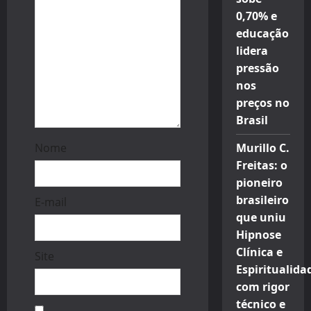
0,70% e
educação
lidera
pressão
nos
preços no
Brasil
Nome
Murillo C.
Freitas: o
pioneiro
brasileiro
E-mail
que uniu
Hipnose
Clínica e
Site
Espiritualida
com rigor
técnico e