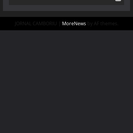
JORNAL CAMBORIU
|
MoreNews
by AF themes.