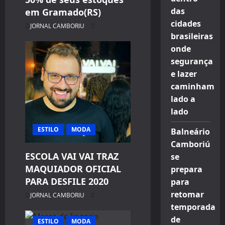
das
em Gramado(RS)
cidades
JORNAL CAMBORIU
brasileiras
onde
segurança
e lazer
caminham
lado a
lado
ESTILO
MODA
Balneário
Camboriú
ESCOLA VAI VAI TRAZ
se
MAQUIADOR OFICIAL
prepara
PARA DESFILE 2020
para
retomar
JORNAL CAMBORIU
temporada
de
ESTILO
MODA