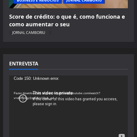
BUSINESS E NEGÓCIOS
JORNAL CAMBORIU
Score de crédito: o que é, como funciona e
como aumentar o seu
JORNAL CAMBORIU
ENTREVISTA
Tocador
Code 150: Unknown error.
de
vídeo
Fazer download do arquivo: https://www.youtube.com/watch?
v=d4Fu9gz1tqE&t=19s&_=4