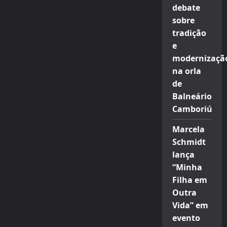
debate
sobre
tradição
e
modernizaçã
na orla
de
Balneário
Camboriú
Marcela
Schmidt
lança
“Minha
Filha em
Outra
Vida” em
evento