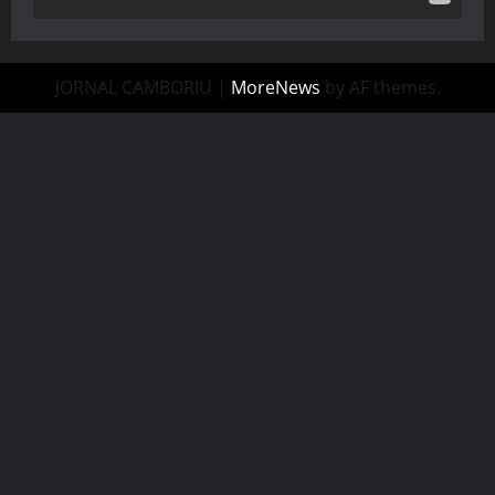
JORNAL CAMBORIU
|
MoreNews
by AF themes.