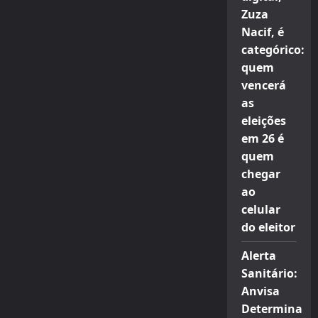
Zuza
Nacif, é
categórico:
quem
vencerá
as
eleições
em 26 é
quem
chegar
ao
celular
do eleitor
Alerta
Sanitário:
Anvisa
Determina