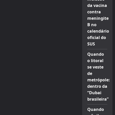
da vacina
contra
meningite
B no
calendário
oficial do
SUS
Quando
o litoral
se veste
de
metrópole:
dentro da
“Dubai
brasileira”
Quando