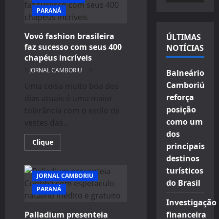
paranaense
vídeo
PARANÁ
é
a
queridinha
entre
Vovó fashion brasileira
ÚLTIMAS
as
famosas
faz sucesso com seus 400
NOTÍCIAS
chapéus incríveis
JORNAL CAMBORIU
Balneário
Camboriú
Uma coisa muito boa dos
reforça
dias atuais é uma maior
posição
tolerância com o estilo de
como um
vestes das...
dos
Read
Clique
principais
more
about
destinos
Vovó
fashion
turísticos
brasileira
JORNAL CAMBORIU
do Brasil
faz
PARANÁ
sucesso
com
Investigação
seus
400
Palladium presenteia
financeira
chapéus