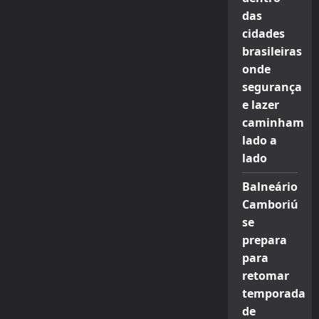
das
cidades
brasileiras
onde
segurança
e lazer
caminham
lado a
lado
Balneário
Camboriú
se
prepara
para
retomar
temporada
de