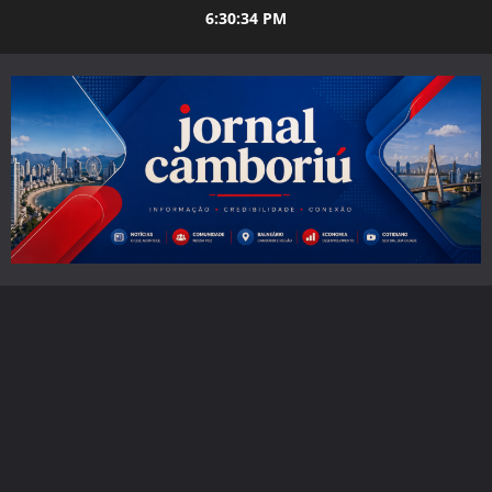
Skip
6:30:35 PM
to
content