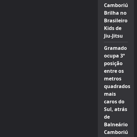
Camboriú
Brilha no
Brasileiro
Kids de
Jiu-Jitsu
Gramado
ocupa 3ª
posição
entre os
metros
quadrados
mais
caros do
Sul, atrás
de
Balneário
Camboriú