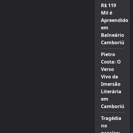
R$ 119
Mil é
Apreendido
em
Balneário
Camboriú
Pietro
Costa: O
Verso
Vivo da
Imersão
Literária
em
Camboriú
Tragédia
no