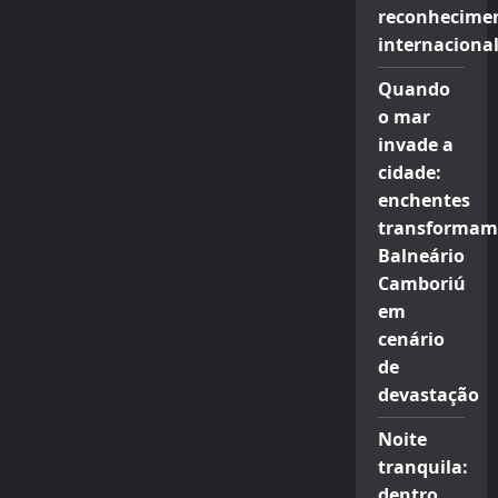
reconhecime
internaciona
Quando
o mar
invade a
cidade:
enchentes
transformam
Balneário
Camboriú
em
cenário
de
devastação
Noite
tranquila:
dentro