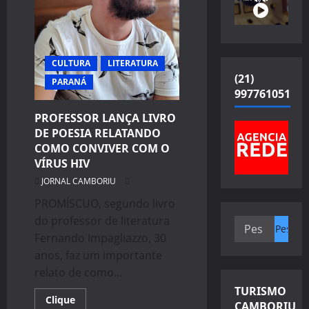
CULTURA
LITERATURA
(21)
PARANÁ
997761051
PROFESSOR LANÇA LIVRO
DE POESIA RELATANDO
COMO CONVIVER COM O
VÍRUS HIV
JORNAL CAMBORIU
PROMÍSCUO, segundo livro
do professor de literatura
Pesquisar
Fernando Impagliazzo, 30
por:
anos, faz um importante
relato de como...
TURISMO
Read
Clique
CAMBORIU
more