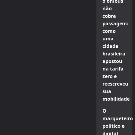
o ônibus
não
cobra
passagem:
como
uma
cidade
brasileira
apostou
na tarifa
zero e
reescreveu
sua
mobilidade
O
marqueteiro
político e
digital,