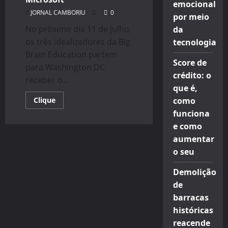
emocional
JORNAL CAMBORIU
0
por meio
No próximo dia 11 de julho,
da
os três idealizadores da Big
tecnologia
Brain Education partem
Score de
para Washington DC
crédito: o
receber o...
que é,
Read
Clique
como
more
funciona
about
Startup
e como
de
Curitiba
aumentar
vence
prêmio
o seu
internacional
da
Microsoft
Demolição
de
barracas
históricas
reacende