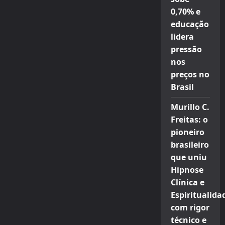
0,70% e
educação
lidera
pressão
nos
preços no
Brasil
Murillo C.
Freitas: o
pioneiro
brasileiro
que uniu
Hipnose
Clínica e
Espiritualida
com rigor
técnico e