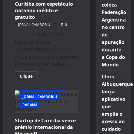
incríveis
Curitiba com espetáculo
coloca
natalino inédito e
Federação
gratuito
Argentina
JORNAL CAMBORIU
0
no centro
“Torque – Fabricando
de
Desejos” é uma
apuração
superprodução, que une
durante
música e teatro e transmite
a Copa do
uma mensagem sobre...
Mundo
Read
Clique
Chris
more
Albuquerque
about
Palladium
BUSINESS E NEGÓCIOS
lança
presenteia
Curitiba
JORNAL CAMBORIU
aplicativo
com
PARANÁ
espetáculo
que
natalino
inédito
amplia o
e
Startup de Curitiba vence
acesso ao
gratuito
prêmio internacional da
cuidado
Microsoft