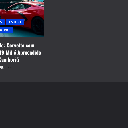
S
ESTILO
BORIU
o: Corvette com
19 Mil é Apreendido
Camboriú
RIU