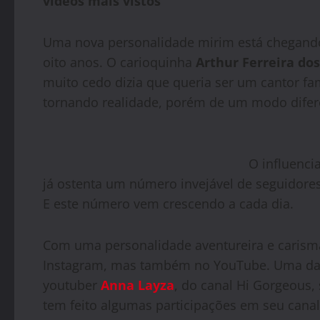
vídeos mais vistos
Uma nova personalidade mirim está chegando
oito anos. O carioquinha
Arthur Ferreira do
muito cedo dizia que queria ser um cantor fa
tornando realidade, porém de um modo diferen
O influenci
já ostenta um número invejável de seguidores
E este número vem crescendo a cada dia.
Com uma personalidade aventureira e carismá
Instagram, mas também no YouTube. Uma das pr
youtuber
Anna Layza
, do canal Hi Gorgeous,
tem feito algumas participações em seu canal