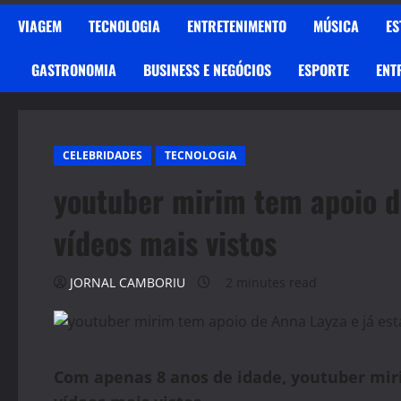
VIAGEM
TECNOLOGIA
ENTRETENIMENTO
MÚSICA
ES
GASTRONOMIA
BUSINESS E NEGÓCIOS
ESPORTE
ENT
CELEBRIDADES
TECNOLOGIA
youtuber mirim tem apoio de
vídeos mais vistos
JORNAL CAMBORIU
2 minutes read
Com apenas 8 anos de idade, youtuber miri