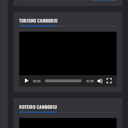
TURISMO CAMBORIU
Tocador
de
vídeo
00:00
42:49
ROTEIRO CAMBORIU
Tocador