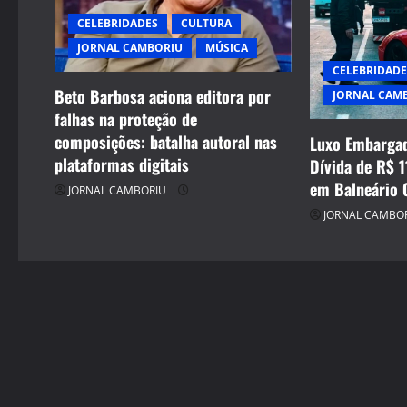
g
CELEBRIDADES
CULTURA
a
JORNAL CAMBORIU
MÚSICA
t
CELEBRIDADE
Beto Barbosa aciona editora por
JORNAL CAM
i
falhas na proteção de
composições: batalha autoral nas
Luxo Embargad
o
plataformas digitais
Dívida de R$ 1
n
em Balneário 
JORNAL CAMBORIU
JORNAL CAMBO