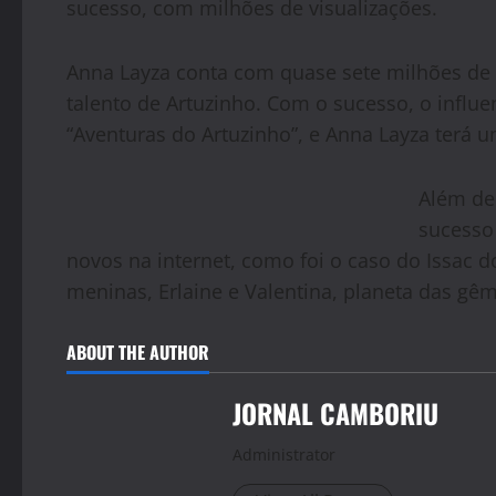
sucesso, com milhões de visualizações.
Anna Layza conta com quase sete milhões de 
talento de Artuzinho. Com o sucesso, o influ
“Aventuras do Artuzinho”, e Anna Layza terá u
Além de 
sucesso
novos na internet, como foi o caso do Issac d
meninas, Erlaine e Valentina, planeta das gê
ABOUT THE AUTHOR
JORNAL CAMBORIU
Administrator