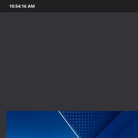
Skip
10:54:18 AM
to
content