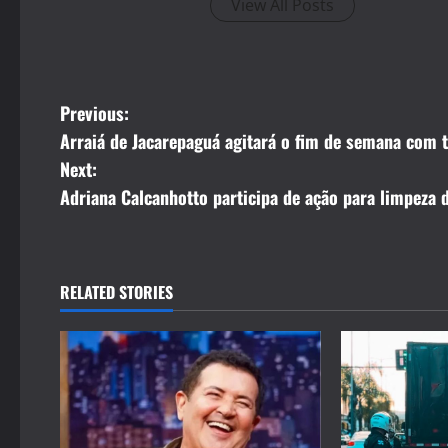
View All Posts
P
Previous:
Arraiá de Jacarepaguá agitará o fim de semana com t
o
Next:
s
Adriana Calcanhotto participa de ação para limpeza 
t
n
RELATED STORIES
a
v
i