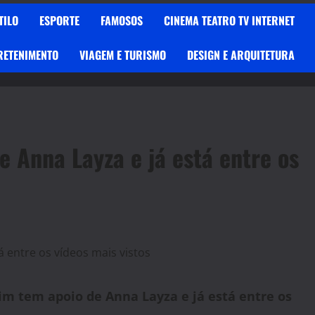
TILO
ESPORTE
FAMOSOS
CINEMA TEATRO TV INTERNET
RETENIMENTO
VIAGEM E TURISMO
DESIGN E ARQUITETURA
 Anna Layza e já está entre os
m tem apoio de Anna Layza e já está entre os