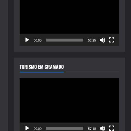
de
vídeo
00:00
52:25
TURISMO EM GRAMADO
Tocador
de
vídeo
00:00
57:18