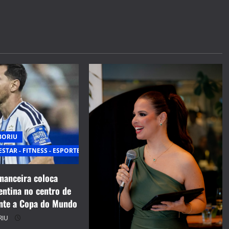
BORIU
ESTAR - FITNESS - ESPORTE
inanceira coloca
entina no centro de
nte a Copa do Mundo
RIU