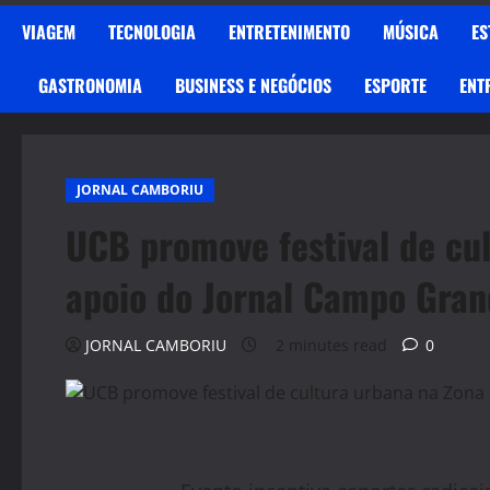
VIAGEM
TECNOLOGIA
ENTRETENIMENTO
MÚSICA
ES
GASTRONOMIA
BUSINESS E NEGÓCIOS
ESPORTE
ENT
JORNAL CAMBORIU
UCB promove festival de cu
apoio do Jornal Campo Gra
JORNAL CAMBORIU
2 minutes read
0