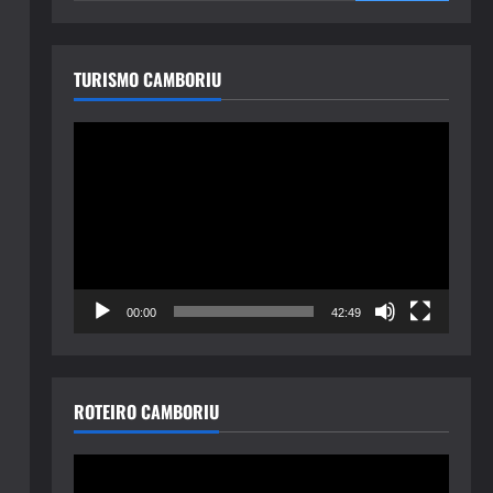
TURISMO CAMBORIU
Tocador
de
vídeo
00:00
42:49
ROTEIRO CAMBORIU
Tocador