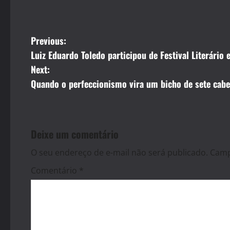
P
Previous:
Luiz Eduardo Toledo participou de Festival Literário
o
Next:
s
Quando o perfeccionismo vira um bicho de sete cab
t
n
Deixe um comentário
a
O seu endereço de e-mail não será publicado.
Camp
v
Comentário
*
i
g