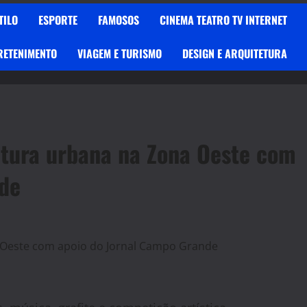
TILO
ESPORTE
FAMOSOS
CINEMA TEATRO TV INTERNET
RETENIMENTO
VIAGEM E TURISMO
DESIGN E ARQUITETURA
ltura urbana na Zona Oeste com
nde