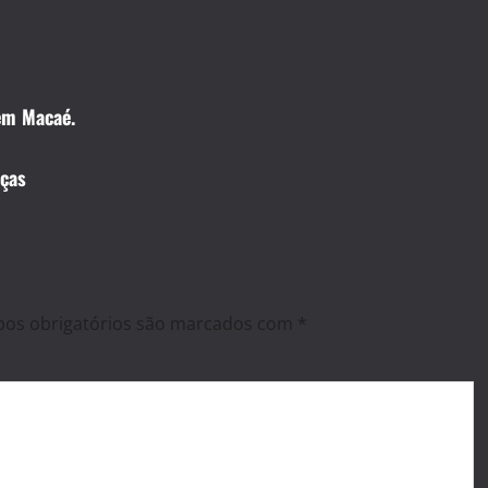
 em Macaé.
eças
os obrigatórios são marcados com
*