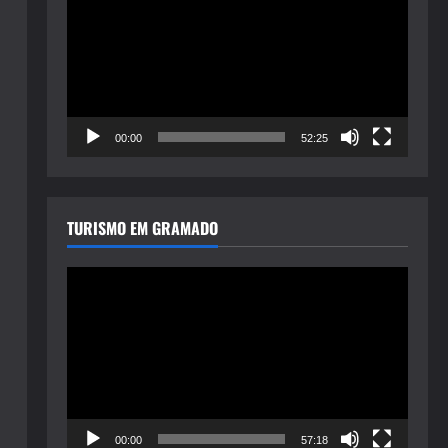
de
vídeo
00:00
52:25
TURISMO EM GRAMADO
Tocador
de
vídeo
00:00
57:18