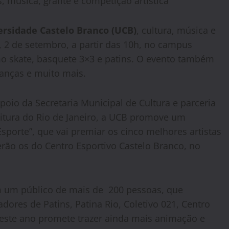
, música, grafite e competição artística
ersidade Castelo Branco (UCB)
, cultura, música e
, 2 de setembro, a partir das 10h, no campus
o skate, basquete 3×3 e patins. O evento também
danças e muito mais.
oio da Secretaria Municipal de Cultura e parceria
eitura do Rio de Janeiro, a UCB promove um
sporte”, que vai premiar os cinco melhores artistas
rão os do Centro Esportivo Castelo Branco, no
m um público de mais de 200 pessoas, que
ores de Patins, Patina Rio, Coletivo 021, Centro
 este ano promete trazer ainda mais animação e