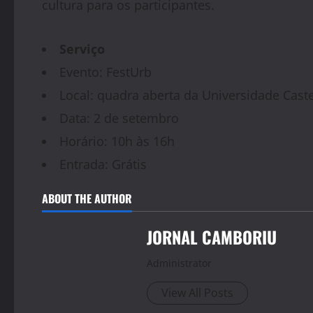
cultura para os participantes.
Serviço
Evento: FestUrb
Local: quadra aberta da Universidade Cast
Data: 2 de setembro
Horário: 10h às 16h
Entrada: Grátis
ABOUT THE AUTHOR
JORNAL CAMBORIU
Administrator
View All Posts