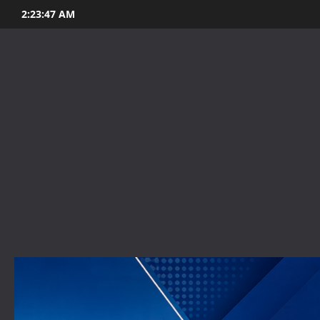
Skip
2:23:48 AM
to
content