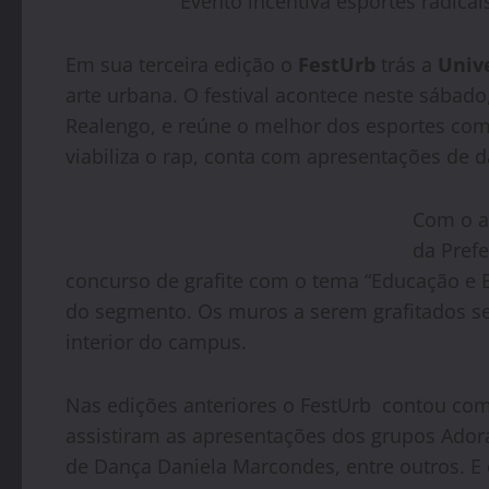
Evento incentiva esportes radicais
Em sua terceira edição o
FestUrb
trás a
Univ
arte urbana. O festival acontece neste sábado
Realengo, e reúne o melhor dos esportes com
viabiliza o rap, conta com apresentações de 
Com o ap
da Pref
concurso de grafite com o tema “Educação e E
do segmento. Os muros a serem grafitados se
interior do campus.
Nas edições anteriores o FestUrb contou co
assistiram as apresentações dos grupos Adorad
de Dança Daniela Marcondes, entre outros. E