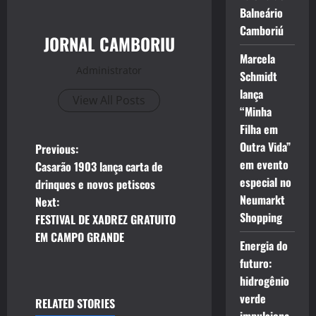
Balneário
Camboriú
JORNAL CAMBORIU
Marcela
Administrator
Schmidt
lança
View All Posts
“Minha
Filha em
P
Outra Vida”
Previous:
em evento
Casarão 1903 lança carta de
o
especial no
drinques e novos petiscos
Neumarkt
Next:
s
Shopping
FESTIVAL DE XADREZ GRATUITO
t
EM CAMPO GRANDE
Energia do
futuro:
n
hidrogênio
a
verde
RELATED STORIES