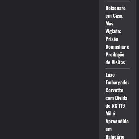
Bolsonaro
em Casa,
Mas
Vigiado:
Prisão
Domiciliar e
Proibição
de Visitas
Luxo
Embargado:
Corvette
com Dívida
de R$ 119
Mil é
Apreendido
em
Balneário