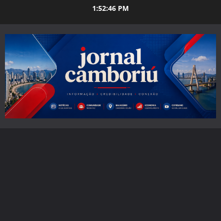
Skip
1:52:47 PM
to
content