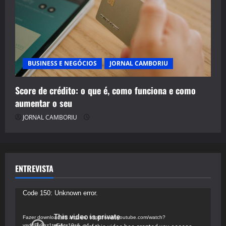
BUSINESS E NEGÓCIOS
JORNAL CAMBORIU
Score de crédito: o que é, como funciona e como
aumentar o seu
JORNAL CAMBORIU
ENTREVISTA
Tocador
Code 150: Unknown error.
de
vídeo
Fazer download do arquivo: https://www.youtube.com/watch?
v=d4Fu9gz1tqE&t=19s&_=4