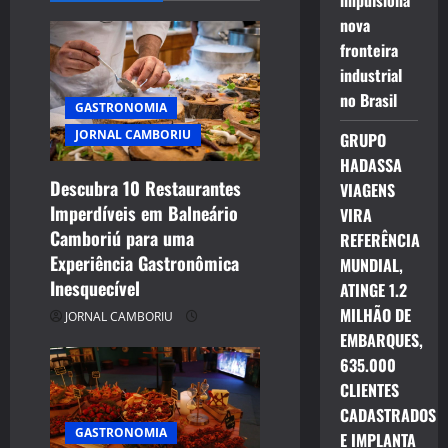
impulsiona
v
nova
fronteira
i
industrial
g
no Brasil
GASTRONOMIA
JORNAL CAMBORIU
a
GRUPO
HADASSA
t
Descubra 10 Restaurantes
VIAGENS
Imperdíveis em Balneário
VIRA
i
Camboriú para uma
REFERÊNCIA
Experiência Gastronômica
o
MUNDIAL,
Inesquecível
ATINGE 1.2
n
MILHÃO DE
JORNAL CAMBORIU
EMBARQUES,
635.000
CLIENTES
CADASTRADOS
GASTRONOMIA
E IMPLANTA