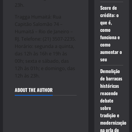
23h.
Score de
crédito: o
Tragga Humaitá: Rua
que é,
Capitão Salomão 74 –
como
Humaitá – Rio de Janeiro –
funciona e
RJ. Telefone: (21) 3507-2235.
como
Horário: segunda a quinta,
aumentar o
das 12h às 16h e 19h às
seu
00h; sexta e sábado, das
12h às 01h; e domingo, das
Demolição
12h às 23h.
de barracas
históricas
ABOUT THE AUTHOR
reacende
debate
sobre
tradição e
modernização
na orla de