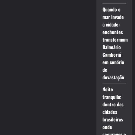
Quando o
mar invade
a cidade:
enchentes
transformam
Balneário
Camboriú
em cenário
de
devastação
Noite
tranquila:
dentro das
cidades
brasileiras
onde
segurança e