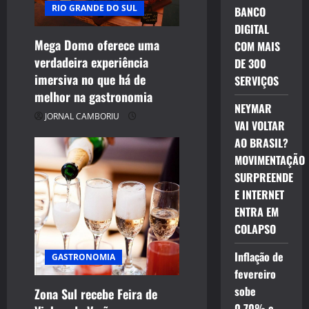
RIO GRANDE DO SUL
BANCO
DIGITAL
Mega Domo oferece uma
COM MAIS
verdadeira experiência
DE 300
imersiva no que há de
SERVIÇOS
melhor na gastronomia
NEYMAR
JORNAL CAMBORIU
VAI VOLTAR
AO BRASIL?
MOVIMENTAÇÃO
SURPREENDE
E INTERNET
ENTRA EM
COLAPSO
Inflação de
GASTRONOMIA
fevereiro
sobe
Zona Sul recebe Feira de
0,70% e