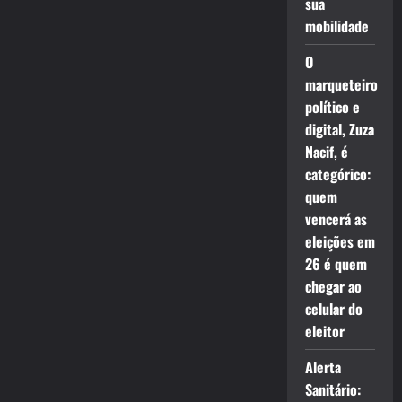
sua
mobilidade
O
marqueteiro
político e
digital, Zuza
Nacif, é
categórico:
quem
vencerá as
eleições em
26 é quem
chegar ao
celular do
eleitor
Alerta
Sanitário: