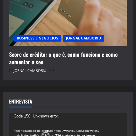
BUSINESS E NEGÓCIOS
JORNAL CAMBORIU
Score de crédito: o que é, como funciona e como
aumentar o seu
JORNAL CAMBORIU
ENTREVISTA
Tocador
Code 150: Unknown error.
de
vídeo
Fazer download do arquivo: https://www.youtube.com/watch?
v=d4Fu9gz1tqE&t=19s&_=4