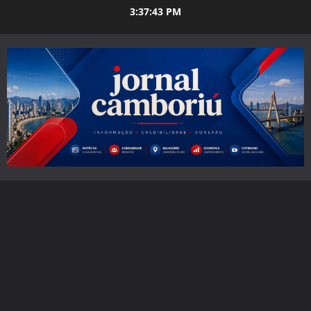
Skip
3:37:44 PM
to
content