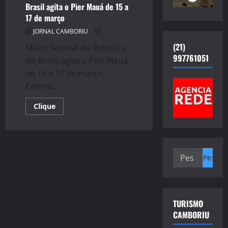
Brasil agita o Pier Mauá de 15 a
17 de março
JORNAL CAMBORIU
(21)
Maior Festival de Robótica
997761051
do Brasil agita o Pier Mauá
de 15 a 17 de março
Evento...
Read
Clique
more
about
Maior
Festival
de
Robótica
Pesquisar
do
Brasil
por:
agita
o
Pier
Mauá
de
TURISMO
15
a
CAMBORIU
17
de