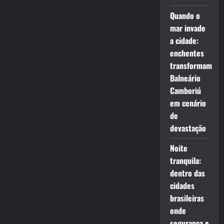
Quando o
mar invade
a cidade:
enchentes
transformam
Balneário
Camboriú
em cenário
de
devastação
Noite
tranquila:
dentro das
cidades
brasileiras
onde
segurança e