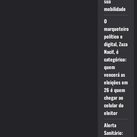
sua
mobilidade
O
marqueteiro
político e
digital, Zuza
Nacif, é
categórico:
quem
vencerá as
eleições em
26 é quem
chegar ao
celular do
eleitor
Alerta
Sanitário: