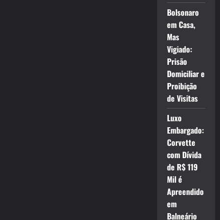
Bolsonaro
em Casa,
Mas
Vigiado:
Prisão
Domiciliar e
Proibição
de Visitas
Luxo
Embargado:
Corvette
com Dívida
de R$ 119
Mil é
Apreendido
em
Balneário