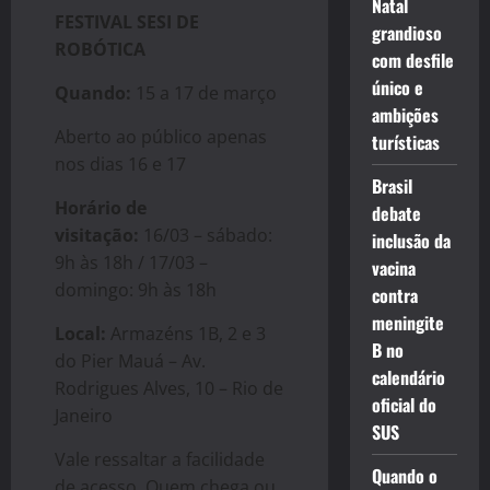
Natal
FESTIVAL SESI DE
grandioso
ROBÓTICA
com desfile
único e
Quando:
15 a 17 de março
ambições
Aberto ao público apenas
turísticas
nos dias 16 e 17
Brasil
Horário de
debate
visitação:
16/03 – sábado:
inclusão da
9h às 18h / 17/03 –
vacina
domingo: 9h às 18h
contra
meningite
Local:
Armazéns 1B, 2 e 3
B no
do Pier Mauá – Av.
calendário
Rodrigues Alves, 10 – Rio de
oficial do
Janeiro
SUS
Vale ressaltar a facilidade
Quando o
de acesso. Quem chega ou