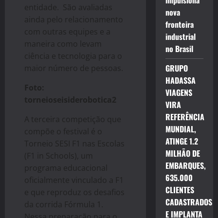
impulsiona
entidade. São avaliadas
nova
ainda pelo relacionamento
fronteira
com outras equipes e a
industrial
maneira como levam
no Brasil
ciência e tecnologia para o
GRUPO
maior número de pessoas.
HADASSA
Foto:
VIAGENS
torneioseisiderobotica2
VIRA
REFERÊNCIA
A terceira competição que
MUNDIAL,
compõe o festival é o
ATINGE 1.2
Torneio SESI F1 nas Escolas
MILHÃO DE
(F1 in Schools), um
EMBARQUES,
programa educacional
635.000
oficialmente vinculado a F1
CLIENTES
e que reproduz os desafios
CADASTRADOS
da corrida Fórmula 1.
E IMPLANTA
Nessa preparação para o