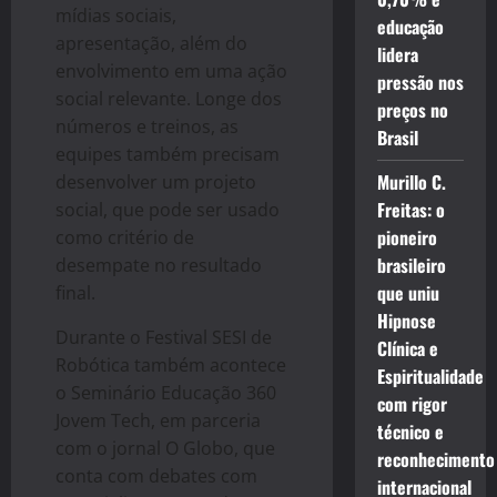
mídias sociais,
educação
apresentação, além do
lidera
envolvimento em uma ação
pressão nos
social relevante. Longe dos
preços no
números e treinos, as
Brasil
equipes também precisam
Murillo C.
desenvolver um projeto
Freitas: o
social, que pode ser usado
pioneiro
como critério de
brasileiro
desempate no resultado
que uniu
final.
Hipnose
Durante o Festival SESI de
Clínica e
Robótica também acontece
Espiritualidade
o Seminário Educação 360
com rigor
Jovem Tech, em parceria
técnico e
com o jornal O Globo, que
reconhecimento
conta com debates com
internacional