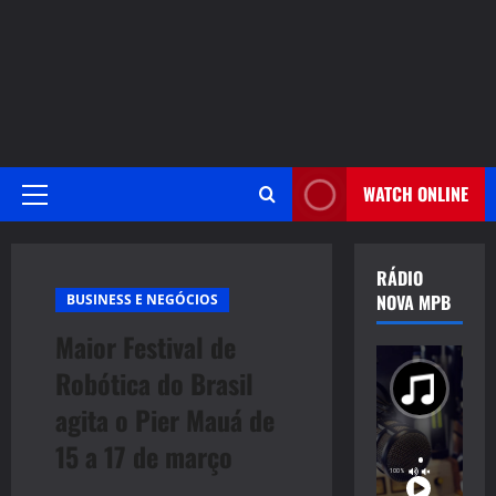
WATCH ONLINE
Primary
Menu
RÁDIO
NOVA MPB
BUSINESS E NEGÓCIOS
Maior Festival de
Robótica do Brasil
agita o Pier Mauá de
15 a 17 de março