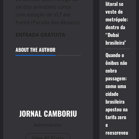
litoral se
sai dos armazéns conta
veste de
com estação de VLT em
metrópole:
frente (Parada dos Museus)
dentro da
“Dubai
ENTRADA GRATUITA
brasileira”
ABOUT THE AUTHOR
Quando o
ônibus não
cobra
passagem:
como uma
cidade
brasileira
apostou na
JORNAL CAMBORIU
tarifa zero
e
Administrator
reescreveu
View All Posts