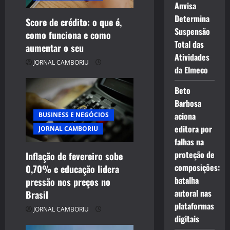
a
Anvisa
t
Determina
Score de crédito: o que é,
Suspensão
como funciona e como
i
Total das
aumentar o seu
Atividades
o
JORNAL CAMBORIU
da Elmeco
n
Beto
Barbosa
aciona
BUSINESS E NEGÓCIOS
editora por
JORNAL CAMBORIU
falhas na
proteção de
Inflação de fevereiro sobe
composições:
0,70% e educação lidera
batalha
pressão nos preços no
autoral nas
Brasil
plataformas
JORNAL CAMBORIU
digitais