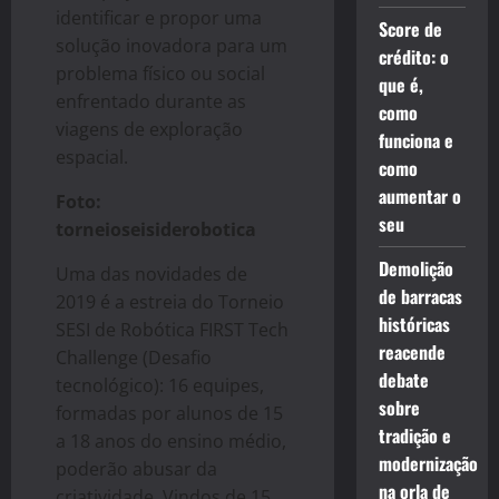
identificar e propor uma
Score de
solução inovadora para um
crédito: o
problema físico ou social
que é,
enfrentado durante as
como
viagens de exploração
funciona e
espacial.
como
aumentar o
Foto:
seu
torneioseisiderobotica
Demolição
Uma das novidades de
de barracas
2019 é a estreia do Torneio
históricas
SESI de Robótica FIRST Tech
reacende
Challenge (Desafio
debate
tecnológico): 16 equipes,
sobre
formadas por alunos de 15
tradição e
a 18 anos do ensino médio,
modernização
poderão abusar da
na orla de
criatividade. Vindos de 15