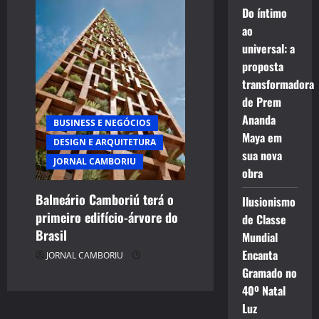
Do íntimo
ao
universal: a
proposta
transformadora
de Prem
Ananda
BUSINESS E NEGÓCIOS
Maya em
DESIGN E ARQUITETURA
sua nova
JORNAL CAMBORIU
obra
Balneário Camboriú terá o
Ilusionismo
primeiro edifício-árvore do
de Classe
Brasil
Mundial
Encanta
JORNAL CAMBORIU
Gramado no
40º Natal
Luz