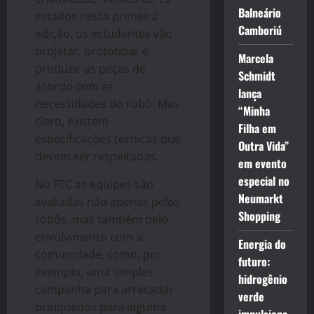
Balneário
estados nesta primeira
Camboriú
edição, os estudantes vão
projetar, prototipar e
Marcela
produzir as peças de
Schmidt
acordo com as
lança
necessidades do robô. Mas
“Minha
claro, existem
Filha em
especificações técnicas que
Outra Vida”
devem ser respeitadas.
em evento
especial no
No FTC as equipes são
Neumarkt
avaliadas não apenas pelos
Shopping
robôs, mas também pelo
envolvimento com a
Energia do
comunidade, como, por
futuro:
exemplo, uma simples
hidrogênio
campanha para arrecadar
verde
brinquedos para alguma