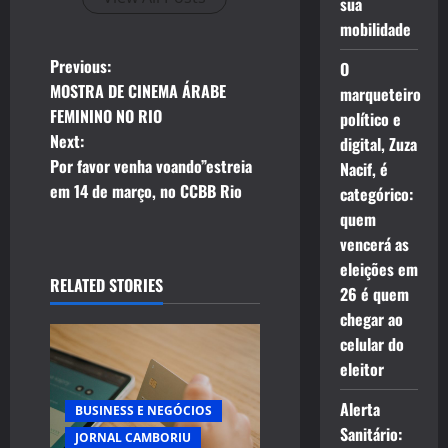
sua
mobilidade
P
Previous:
O
MOSTRA DE CINEMA ÁRABE
marqueteiro
o
FEMININO NO RIO
político e
Next:
digital, Zuza
s
Por favor venha voando”estreia
Nacif, é
t
em 14 de março, no CCBB Rio
categórico:
quem
n
vencerá as
eleições em
a
RELATED STORIES
26 é quem
v
chegar ao
celular do
i
eleitor
g
Alerta
BUSINESS E NEGÓCIOS
Sanitário:
JORNAL CAMBORIU