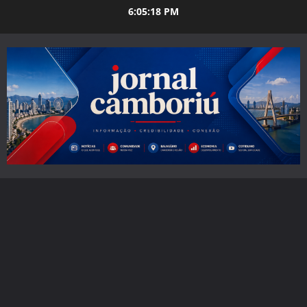
Skip
6:05:19 PM
to
content