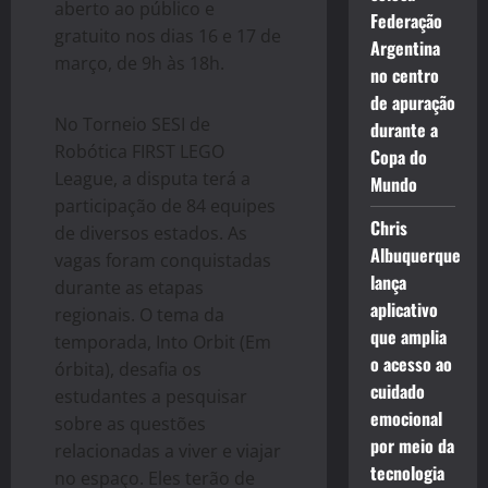
aberto ao público e
Federação
gratuito nos dias 16 e 17 de
Argentina
março, de 9h às 18h.
no centro
de apuração
No Torneio SESI de
durante a
Robótica FIRST LEGO
Copa do
League, a disputa terá a
Mundo
participação de 84 equipes
Chris
de diversos estados. As
Albuquerque
vagas foram conquistadas
lança
durante as etapas
aplicativo
regionais. O tema da
que amplia
temporada, Into Orbit (Em
o acesso ao
órbita), desafia os
cuidado
estudantes a pesquisar
emocional
sobre as questões
por meio da
relacionadas a viver e viajar
tecnologia
no espaço. Eles terão de