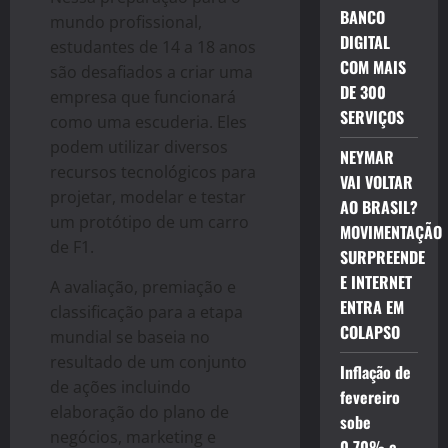
BANCO
mundo profissional,
DIGITAL
estudantes de 14 a 18 anos
COM MAIS
são desafiados a criar uma
DE 300
empresa que funcionará
SERVIÇOS
como uma escuderia. Eles
podem utilizar diversos
NEYMAR
recursos tecnológicos para
VAI VOLTAR
projetar, modelar e testar
AO BRASIL?
um protótipo de um carro
MOVIMENTAÇÃO
de F1.
SURPREENDE
E INTERNET
A avaliação, premiação e
ENTRA EM
classificação para a etapa
COLAPSO
mundial se baseia no
resultado de um conjunto
Inflação de
de ações incluindo
fevereiro
elaboração do plano de
sobe
negócios, marketing e
0,70% e