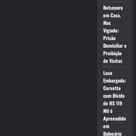
Bolsonaro
em Casa,
Mas
Vigiado:
Prisão
Domiciliar e
Proibição
de Visitas
Luxo
Embargado:
Corvette
com Dívida
de R$ 119
Mil é
Apreendido
em
Balneário