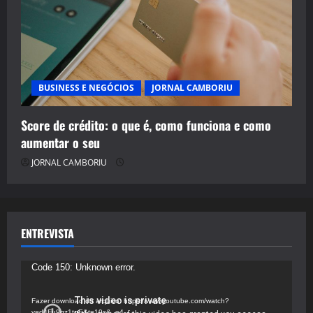
BUSINESS E NEGÓCIOS
JORNAL CAMBORIU
Score de crédito: o que é, como funciona e como
aumentar o seu
JORNAL CAMBORIU
ENTREVISTA
Tocador
Code 150: Unknown error.
de
vídeo
Fazer download do arquivo: https://www.youtube.com/watch?
v=d4Fu9gz1tqE&t=19s&_=4