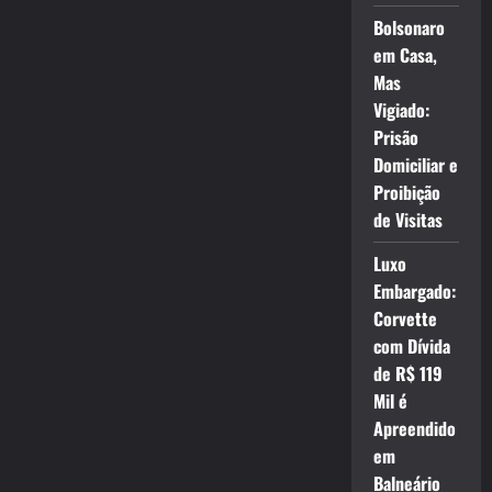
Bolsonaro
em Casa,
Mas
Vigiado:
Prisão
Domiciliar e
Proibição
de Visitas
Luxo
Embargado:
Corvette
com Dívida
de R$ 119
Mil é
Apreendido
em
Balneário