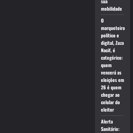
sua
mobilidade
O
marqueteiro
político e
digital, Zuza
Nacif, é
categórico:
quem
vencerá as
eleições em
26 é quem
chegar ao
celular do
eleitor
Alerta
Sanitário: