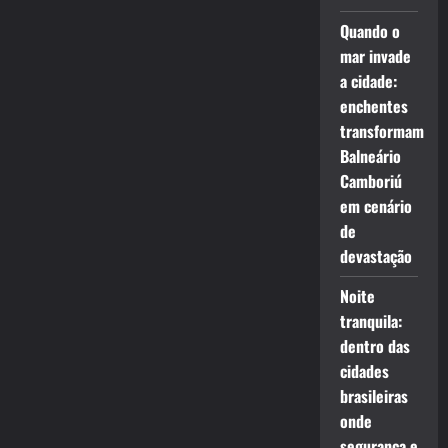
Quando o
mar invade
a cidade:
enchentes
transformam
Balneário
Camboriú
em cenário
de
devastação
Noite
tranquila:
dentro das
cidades
brasileiras
onde
segurança e