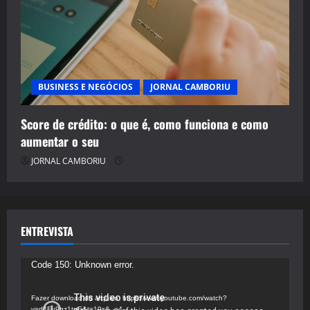
BUSINESS E NEGÓCIOS
JORNAL CAMBORIU
Score de crédito: o que é, como funciona e como
aumentar o seu
JORNAL CAMBORIU
ENTREVISTA
Tocador
Code 150: Unknown error.
de
vídeo
Fazer download do arquivo: https://www.youtube.com/watch?
v=d4Fu9gz1tqE&t=19s&_=4