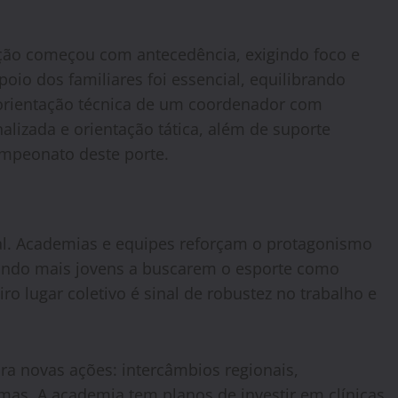
ação começou com antecedência, exigindo foco e
poio dos familiares foi essencial, equilibrando
 orientação técnica de um coordenador com
alizada e orientação tática, além de suporte
ampeonato deste porte.
cal. Academias e equipes reforçam o protagonismo
pirando mais jovens a buscarem o esporte como
ro lugar coletivo é sinal de robustez no trabalho e
ra novas ações: intercâmbios regionais,
mas. A academia tem planos de investir em clínicas