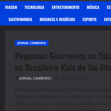
VIAGEM
TECNOLOGIA
ENTRETENIMENTO
MÚSICA
ES
GASTRONOMIA
BUSINESS E NEGÓCIOS
ESPORTE
ENT
JORNAL CAMBORIU
Pequenos Guerreiros no Tat
no Brasileiro Kids de Jiu-Jit
JORNAL CAMBORIU
3 minutes read
Balneário Camboriú fez história ao conquist
Brasileiro Kids de Jiu-Jitsu, reforçando o pr
entre o pódio, a competição, uma das mais ri
presença intensa dos pequenos talentos, orie