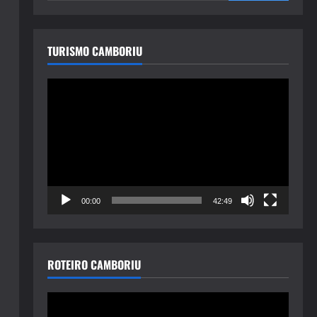
TURISMO CAMBORIU
Tocador
de
vídeo
00:00
42:49
ROTEIRO CAMBORIU
Tocador