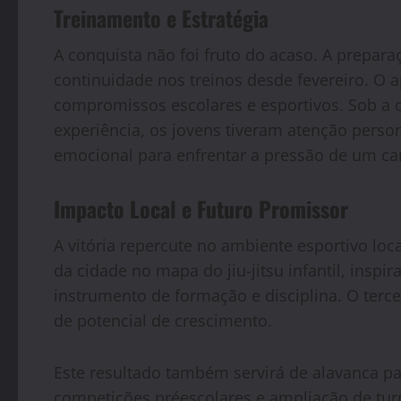
Treinamento e Estratégia
A conquista não foi fruto do acaso. A prepar
continuidade nos treinos desde fevereiro. O a
compromissos escolares e esportivos. Sob a
experiência, os jovens tiveram atenção person
emocional para enfrentar a pressão de um c
Impacto Local e Futuro Promissor
A vitória repercute no ambiente esportivo lo
da cidade no mapa do jiu-jitsu infantil, ins
instrumento de formação e disciplina. O tercei
de potencial de crescimento.
Este resultado também servirá de alavanca pa
competições préescolares e ampliação de tur