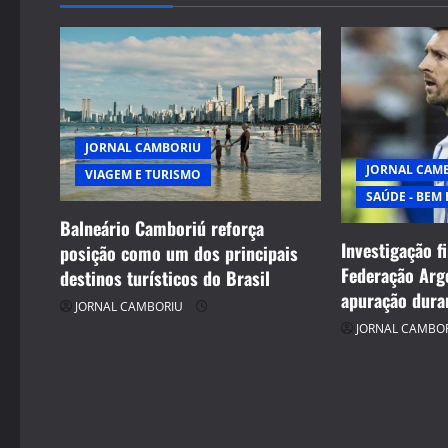
v
i
g
a
JORNAL CAMBORIU
t
JORNAL CAM
VIAGEM E TURISMO
SAÚDE - BEM 
i
Balneário Camboriú reforça
Investigação f
posição como um dos principais
o
Federação Arg
destinos turísticos do Brasil
n
apuração dura
JORNAL CAMBORIU
JORNAL CAMBO