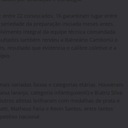
 entre 22 convocados, 16 garantiram lugar entre
a seriedade da preparação iniciada meses antes,
olvimento integral da equipe técnica comandada
esultados também rendeu a Balneário Camboriú o
es, resultado que evidencia o calibre coletivo e a
ípio.
 mais variadas faixas e categorias etárias. Houveram
xa laranja, categoria infantojuvenil) e Biatriz Silva
. Outros atletas brilharam com medalhas de prata e
tti, Matheus Faria e Kevin Santos, entre tantos
titivo nacional.