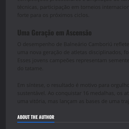
técnicas, participação em torneios internaci
forte para os próximos ciclos.
Uma Geração em Ascensão
O desempenho de Balneário Camboriú reflete
uma nova geração de atletas disciplinados, fo
Esses jovens campeões representam sementes 
do tatame.
Em síntese, o resultado é motivo para orgulho
sustentável. Ao conquistar 16 medalhas, os 
uma vitória, mas lançam as bases de uma traj
ABOUT THE AUTHOR