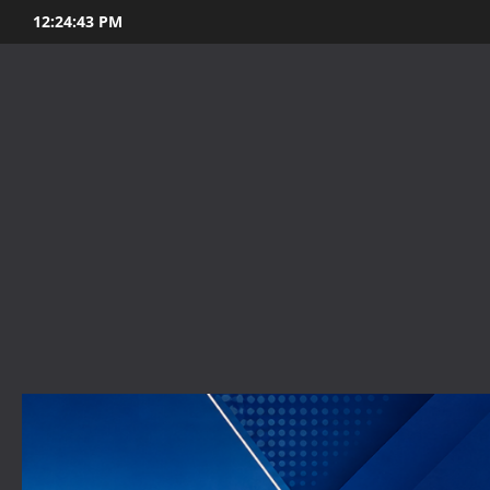
Skip
12:24:44 PM
to
content