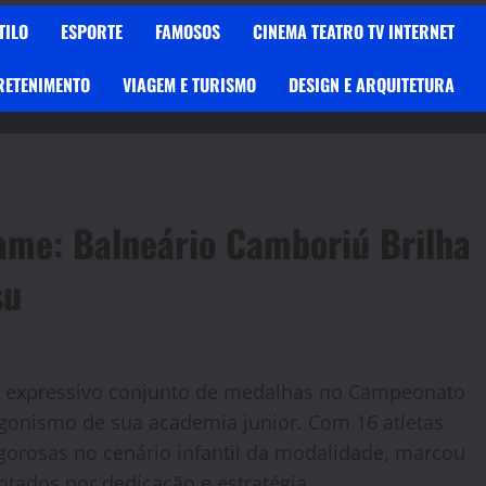
TILO
ESPORTE
FAMOSOS
CINEMA TEATRO TV INTERNET
RETENIMENTO
VIAGEM E TURISMO
DESIGN E ARQUITETURA
ame: Balneário Camboriú Brilha
su
ar expressivo conjunto de medalhas no Campeonato
otagonismo de sua academia junior. Com 16 atletas
gorosas no cenário infantil da modalidade, marcou
ntados por dedicação e estratégia.