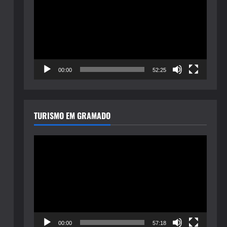
de
vídeo
00:00
52:25
TURISMO EM GRAMADO
Tocador
de
vídeo
00:00
57:18