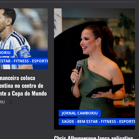
BORIU
ESTAR - FITNESS - ESPORTE
inanceira coloca
entina no centro de
nte a Copa do Mundo
RIU
JORNAL CAMBORIU
SAÚDE - BEM ESTAR - FITNESS - ESPORTE
Chris Albuquerque lança aplicativo