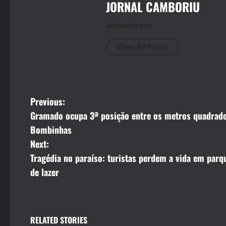
JORNAL CAMBORIU
Administrator
View All Posts
P
Previous:
Gramado ocupa 3ª posição entre os metros quadrados
o
Bombinhas
s
Next:
Tragédia no paraíso: turistas perdem a vida em parq
t
de lazer
n
a
RELATED STORIES