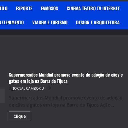
TILO
ESPORTE
FAMOSOS
CINEMA TEATRO TV INTERNET
RETENIMENTO
VIAGEM E TURISMO
DESIGN E ARQUITETURA
Supermercados Mundial promove evento de adoção de cães e
gatos em loja na Barra da Tijuca
JORNAL CAMBORIU
Supermercados Mundial promove evento de adoção
de cães e gatos em loja na Barra da Tijuca Ação...
Read
Clique
more
about
Supermercados