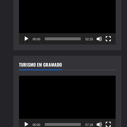
de
vídeo
00:00
52:25
TURISMO EM GRAMADO
Tocador
de
vídeo
00:00
57:18