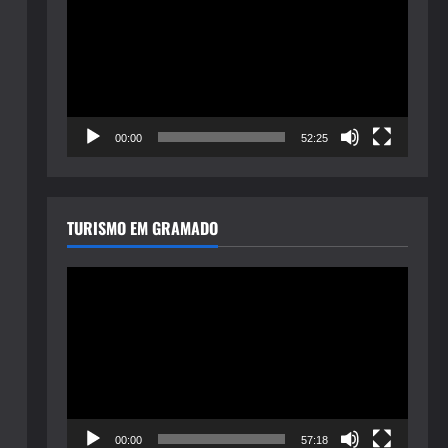
de
vídeo
00:00
52:25
TURISMO EM GRAMADO
Tocador
de
vídeo
00:00
57:18