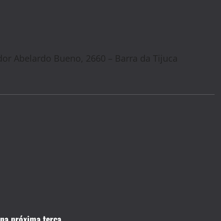
or Abelardo Bueno, 2660 – Barra da Tijuca
 na próxima terça