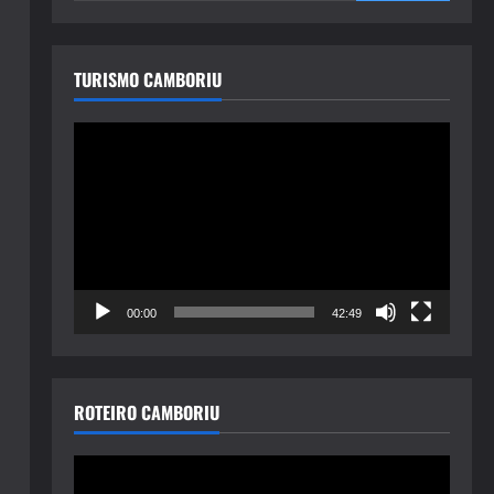
TURISMO CAMBORIU
Tocador
de
vídeo
00:00
42:49
ROTEIRO CAMBORIU
Tocador