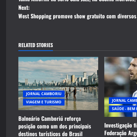
o
Next:
s
West Shopping promove show gratuito com diversos
t
n
RELATED STORIES
a
v
i
g
JORNAL CAMBORIU
JORNAL CAM
VIAGEM E TURISMO
a
SAÚDE - BEM 
t
Balneário Camboriú reforça
Investigação f
posição como um dos principais
i
Federação Arg
destinos turísticos do Brasil