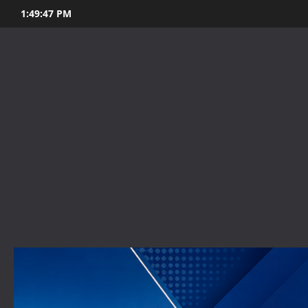
Skip
1:49:49 PM
to
content