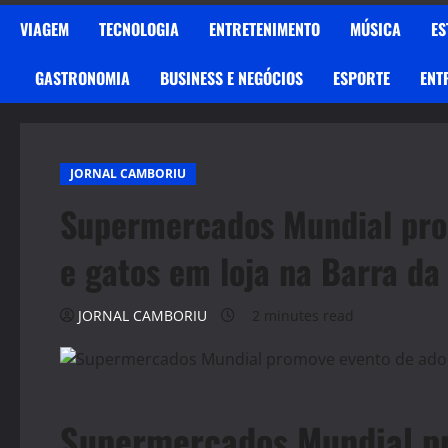
VIAGEM
TECNOLOGIA
ENTRETENIMENTO
MÚSICA
ES
GASTRONOMIA
BUSINESS E NEGÓCIOS
ESPORTE
ENT
JORNAL CAMBORIU
Supermercados Mundial pro
e gatos em loja na Barra da 
JORNAL CAMBORIU
2 minutes read
Supermercados Mundial p