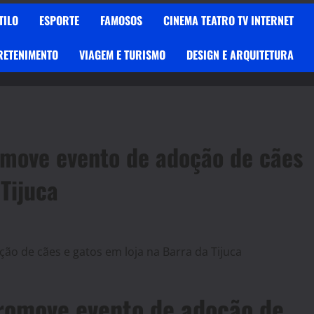
TILO
ESPORTE
FAMOSOS
CINEMA TEATRO TV INTERNET
RETENIMENTO
VIAGEM E TURISMO
DESIGN E ARQUITETURA
move evento de adoção de cães
Tijuca
romove evento de adoção de