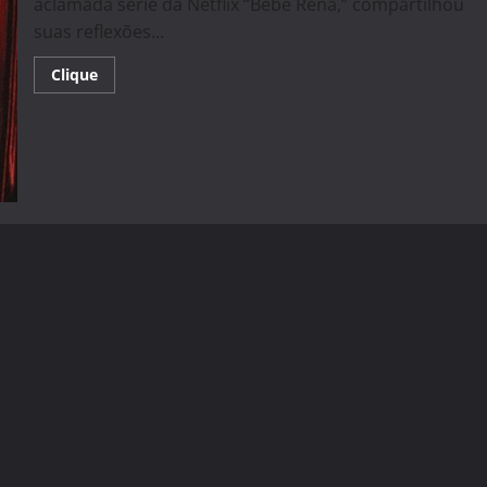
aclamada série da Netflix “Bebê Rena,” compartilhou
suas reflexões...
Read
Clique
more
about
Richard
Gadd
Reflete
Sobre
Sucesso
e
Desafios
Pessoais
em
Entrevista
sobre
“Bebê
Rena”