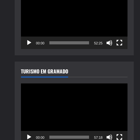
de
vídeo
00:00
52:25
TURISMO EM GRAMADO
Tocador
de
vídeo
00:00
57:18