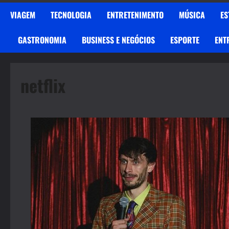
VIAGEM
TECNOLOGIA
ENTRETENIMENTO
MÚSICA
ES
GASTRONOMIA
BUSINESS E NEGÓCIOS
ESPORTE
ENT
netflix