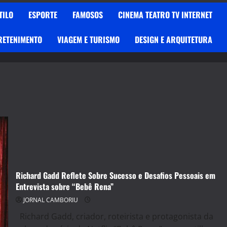
TILO
ESPORTE
FAMOSOS
CINEMA TEATRO TV INTERNET
RETENIMENTO
VIAGEM E TURISMO
DESIGN E ARQUITETURA
Richard Gadd Reflete Sobre Sucesso e Desafios Pessoais em
Entrevista sobre “Bebê Rena”
JORNAL CAMBORIU
Richard Gadd, criador, roteirista e protagonista da