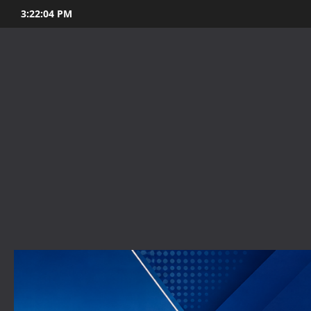
Skip
3:22:06 PM
to
content