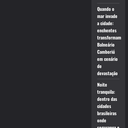
Quando o
mar invade
a cidade:
enchentes
transformam
Balneário
Camboriú
em cenário
de
devastação
Noite
tranquila:
dentro das
cidades
brasileiras
onde
segurança e