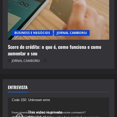
BUSINESS E NEGÓCIOS
JORNAL CAMBORIU
Score de crédito: o que é, como funciona e como
aumentar o seu
JORNAL CAMBORIU
ENTREVISTA
Tocador
Code 150: Unknown error.
de
vídeo
Fazer download do arquivo: https://www.youtube.com/watch?
v=d4Fu9gz1tqE&t=19s&_=4