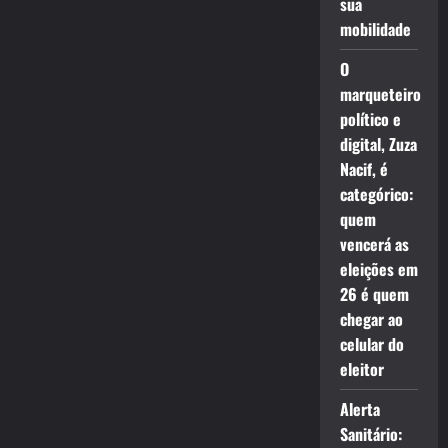
sua
mobilidade
O
marqueteiro
político e
digital, Zuza
Nacif, é
categórico:
quem
vencerá as
eleições em
26 é quem
chegar ao
celular do
eleitor
Alerta
Sanitário: