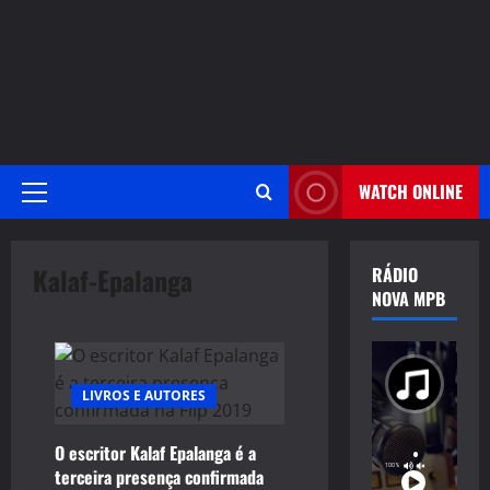
WATCH ONLINE
Primary
Menu
Kalaf-Epalanga
RÁDIO
NOVA MPB
LIVROS E AUTORES
O escritor Kalaf Epalanga é a
terceira presença confirmada