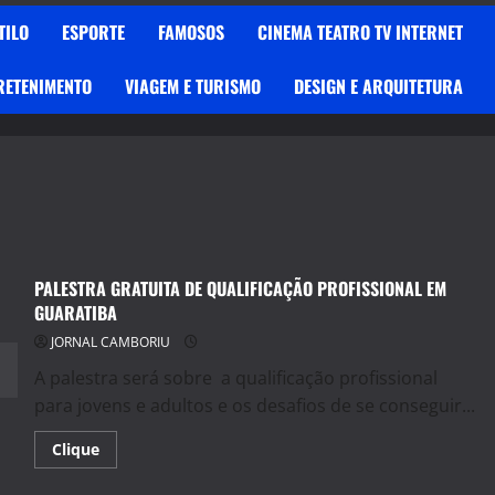
TILO
ESPORTE
FAMOSOS
CINEMA TEATRO TV INTERNET
RETENIMENTO
VIAGEM E TURISMO
DESIGN E ARQUITETURA
PALESTRA GRATUITA DE QUALIFICAÇÃO PROFISSIONAL EM
GUARATIBA
JORNAL CAMBORIU
A palestra será sobre a qualificação profissional
para jovens e adultos e os desafios de se conseguir...
Read
Clique
more
about
PALESTRA