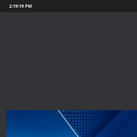
Skip
2:19:20 PM
to
content