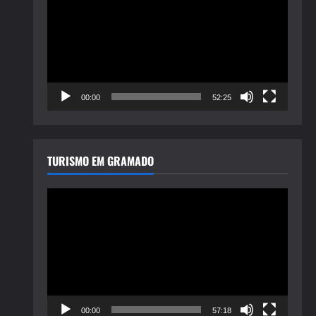
de
vídeo
00:00
52:25
TURISMO EM GRAMADO
Tocador
de
vídeo
00:00
57:18