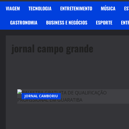
VIAGEM
TECNOLOGIA
ENTRETENIMENTO
MÚSICA
ES
GASTRONOMIA
BUSINESS E NEGÓCIOS
ESPORTE
ENT
jornal campo grande
JORNAL CAMBORIU