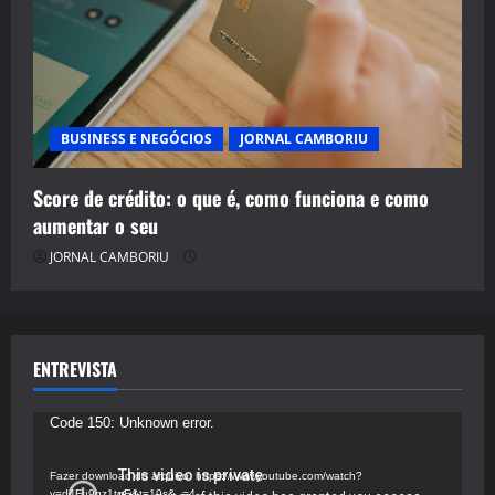
BUSINESS E NEGÓCIOS
JORNAL CAMBORIU
Score de crédito: o que é, como funciona e como
aumentar o seu
JORNAL CAMBORIU
ENTREVISTA
Tocador
Code 150: Unknown error.
de
vídeo
Fazer download do arquivo: https://www.youtube.com/watch?
v=d4Fu9gz1tqE&t=19s&_=4