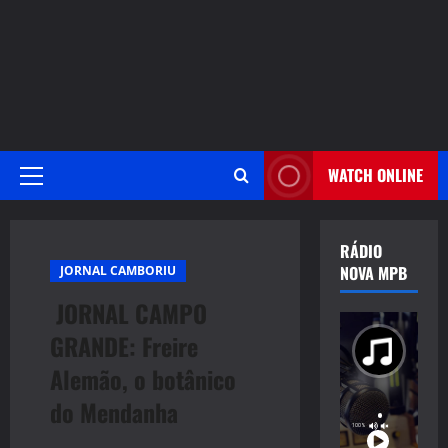
WATCH ONLINE
Primary
Menu
RÁDIO
NOVA MPB
JORNAL CAMBORIU
JORNAL CAMPO
GRANDE: Freire
Alemão, o botânico
do Mendanha