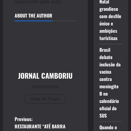
Natal
autorizado pelo auto
grandioso
ABOUT THE AUTHOR
com desfile
único e
ambições
turísticas
Brasil
debate
inclusão da
vacina
JORNAL CAMBORIU
contra
meningite
Administrator
B no
View All Posts
calendário
oficial do
SUS
P
Previous:
RESTAURANTE “ATÉ BARRA
Quando o