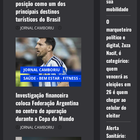
sua
posição como um dos
o
mobilidade
principais destinos
n
turísticos do Brasil
O
JORNAL CAMBORIU
marqueteiro
político e
digital, Zuza
Nacif, é
categórico:
quem
JORNAL CAMBORIU
vencerá as
SAÚDE - BEM ESTAR - FITNESS - ESPORTE
eleições em
26 é quem
Investigação financeira
chegar ao
coloca Federação Argentina
celular do
no centro de apuração
eleitor
durante a Copa do Mundo
Alerta
JORNAL CAMBORIU
Sanitário: