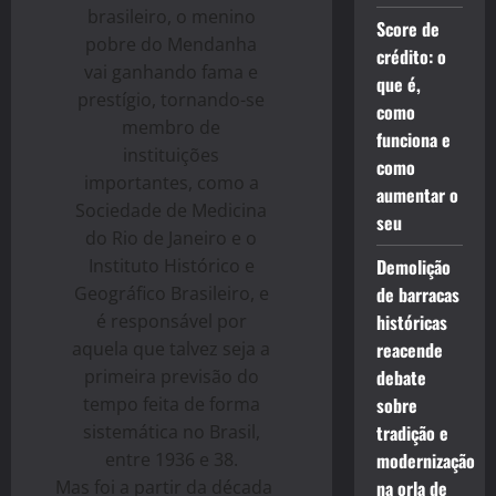
brasileiro, o menino
Score de
pobre do Mendanha
crédito: o
vai ganhando fama e
que é,
prestígio, tornando-se
como
membro de
funciona e
instituições
como
importantes, como a
aumentar o
Sociedade de Medicina
seu
do Rio de Janeiro e o
Instituto Histórico e
Demolição
Geográfico Brasileiro, e
de barracas
é responsável por
históricas
aquela que talvez seja a
reacende
primeira previsão do
debate
tempo feita de forma
sobre
sistemática no Brasil,
tradição e
entre 1936 e 38.
modernização
Mas foi a partir da década
na orla de