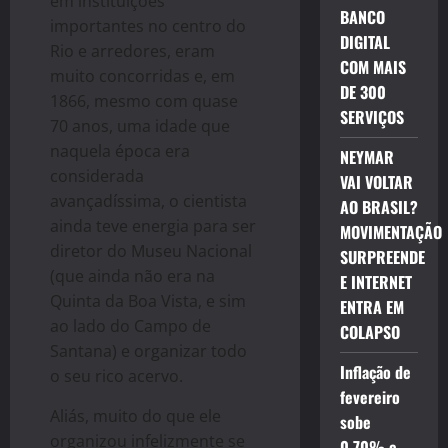
em instituições
BANCO
importantes no centro do
DIGITAL
Rio e arredores, eram
COM MAIS
muito concorridas e, em
DE 300
1866, mesmo com quase
SERVIÇOS
70 anos, uma idade que
naquela época era
NEYMAR
considerada
VAI VOLTAR
avançadíssima, o cientista
AO BRASIL?
ainda teve energia para ser
MOVIMENTAÇÃO
diretor do Museu Nacional
SURPREENDE
(que ainda não era na
E INTERNET
Quinta da Boa Vista, e sim
ENTRA EM
ao lado do Campo de
COLAPSO
Santana) e organizar todo
Inflação de
o seu rico acervo.
fevereiro
Aliás, muito do que ele
sobe
organizou infelizmente se
0,70% e