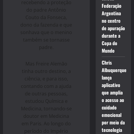
recebendo a proteção
Federação
do padre Antônio
Argentina
Couto da Fonseca,
no centro
dono da fazenda e que
de apuração
sonhava que o menino
durante a
também se tornasse
Copa do
padre.
Mundo
Chris
Mas Freire Alemão
Albuquerque
tinha outro destino, a
lança
ciência, e para isso,
aplicativo
contando com a ajuda
que amplia
de outras pessoas,
o acesso ao
estudou Química e
cuidado
Medicina, tornando-se
emocional
doutor em Medicina
por meio da
em Paris. Ao longo do
tecnologia
período do Império