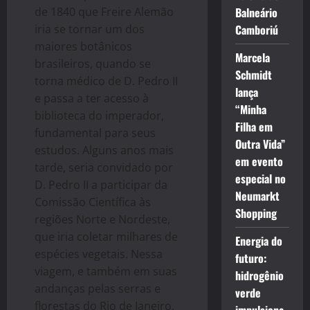
de 1840 que Freire Alemão
Balneário
iria se tornar um dos
Camboriú
maiores botânicos
Marcela
brasileiros, quando se
Schmidt
torna médico de D. Pedro II
lança
e passa a ter acesso à
“Minha
biblioteca do imperador,
Filha em
fundamental para seus
Outra Vida”
estudos. Alguns anos mais
em evento
tarde, seria convidado por
especial no
D. Pedro II a participar da
Neumarkt
Comissão Científica às
Shopping
regiões Norte e Nordeste,
que iria coletar milhares de
Energia do
espécies vegetais. Nessa
futuro:
viagem, e também em suas
hidrogênio
andanças pelas serras e
verde
florestas do Rio de Janeiro,