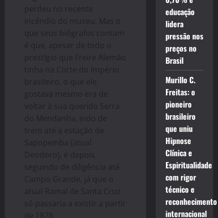
perdeu no recente
educação
incêndio do museu. Mas o
lidera
que seus biógrafos contam
pressão nos
é que, apesar de todo o
preços no
prestígio que Freire Alemão
Brasil
tinha na Corte do Império
Murillo C.
brasileiro, o que ele
Freitas: o
gostava mesmo era de
pioneiro
voltar à sua querida Serra
brasileiro
do Mendanha, indo de
que uniu
trem até a estação de
Hipnose
Sapopemba (atual
Clínica e
Deodoro), e depois
Espiritualidade
seguindo de diligência até
com rigor
Campo Grande, já que o
técnico e
atual Ramal de Santa Cruz
reconhecimento
só passaria a existir a partir
internacional
de 1878.