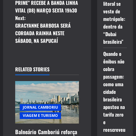
o
PRIME” RECEBE A BANDA LINHA
litoral se
VITAL (08) MARÇO SEXTA 19h30
veste de
s
Next:
metrópole:
t
GRACYANNE BARBOSA SERÁ
dentro da
COROADA RAINHA NESTE
“Dubai
n
SÁBADO, NA SAPUCAÍ
brasileira”
a
Quando o
ônibus não
v
cobra
RELATED STORIES
i
passagem:
como uma
g
cidade
brasileira
a
apostou na
JORNAL CAMBORIU
t
tarifa zero
VIAGEM E TURISMO
e
i
reescreveu
Balneário Camboriú reforça