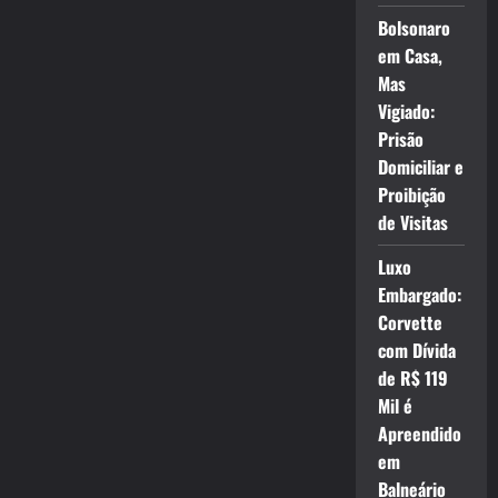
Bolsonaro
em Casa,
Mas
Vigiado:
Prisão
Domiciliar e
Proibição
de Visitas
Luxo
Embargado:
Corvette
com Dívida
de R$ 119
Mil é
Apreendido
em
Balneário