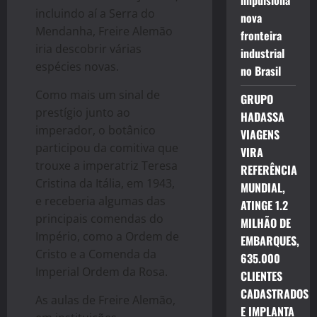
impulsiona
incluindo aí a Serra do
nova
Mendanha, Freire Alemão
fronteira
iria descobrir várias
industrial
espécies novas.
no Brasil
Como mais um sinal de
GRUPO
prestígio junto ao
HADASSA
imperador, o botânico
VIAGENS
participou da comitiva que
VIRA
trouxe a imperatriz Teresa
REFERÊNCIA
Cristina da Itália, em 1943,
MUNDIAL,
e receberia algumas das
ATINGE 1.2
principais comendas do
MILHÃO DE
Império, como a Ordem de
EMBARQUES,
Cristo e a Comenda da
635.000
Imperial Ordem da Rosa.
CLIENTES
CADASTRADOS
As aulas de Freire Alemão,
E IMPLANTA