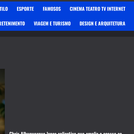
TILO
ESPORTE
FAMOSOS
CINEMA TEATRO TV INTERNET
RETENIMENTO
VIAGEM E TURISMO
DESIGN E ARQUITETURA
Chris Albuquerque lança aplicativo que amplia o acesso ao