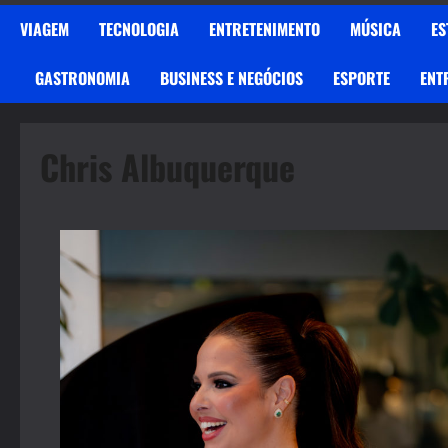
VIAGEM
TECNOLOGIA
ENTRETENIMENTO
MÚSICA
ES
GASTRONOMIA
BUSINESS E NEGÓCIOS
ESPORTE
ENT
Chris Albuquerque