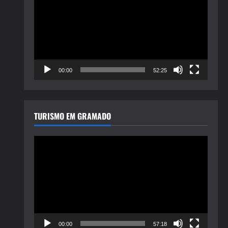
de
vídeo
00:00
52:25
TURISMO EM GRAMADO
Tocador
de
vídeo
00:00
57:18