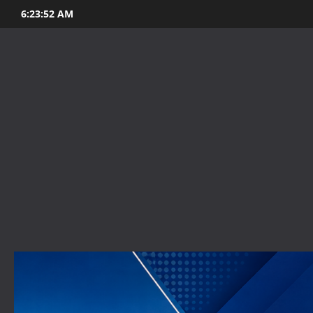
Skip
6:23:54 AM
to
content