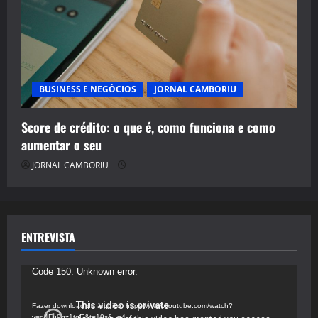
BUSINESS E NEGÓCIOS
JORNAL CAMBORIU
Score de crédito: o que é, como funciona e como
aumentar o seu
JORNAL CAMBORIU
ENTREVISTA
Tocador
Code 150: Unknown error.
de
vídeo
Fazer download do arquivo: https://www.youtube.com/watch?
v=d4Fu9gz1tqE&t=19s&_=4