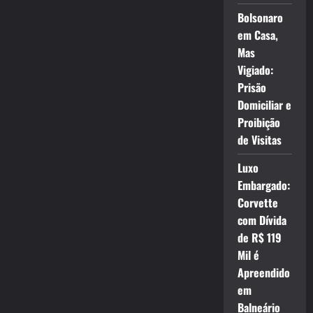
Bolsonaro
em Casa,
Mas
Vigiado:
Prisão
Domiciliar e
Proibição
de Visitas
Luxo
Embargado:
Corvette
com Dívida
de R$ 119
Mil é
Apreendido
em
Balneário