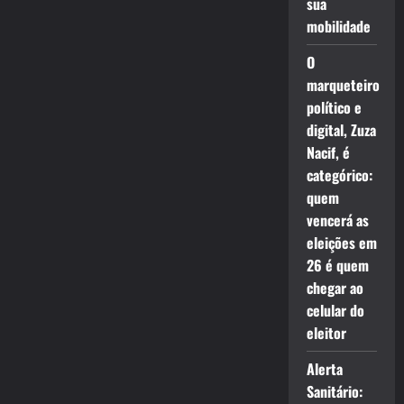
sua
mobilidade
O
marqueteiro
político e
digital, Zuza
Nacif, é
categórico:
quem
vencerá as
eleições em
26 é quem
chegar ao
celular do
eleitor
Alerta
Sanitário: