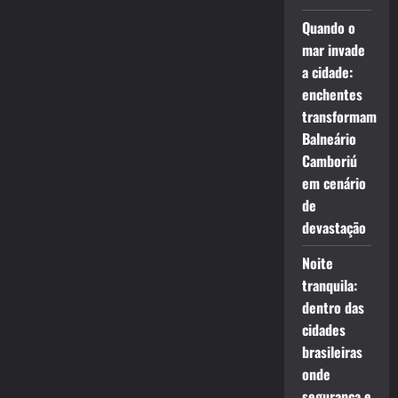
Quando o
mar invade
a cidade:
enchentes
transformam
Balneário
Camboriú
em cenário
de
devastação
Noite
tranquila:
dentro das
cidades
brasileiras
onde
segurança e