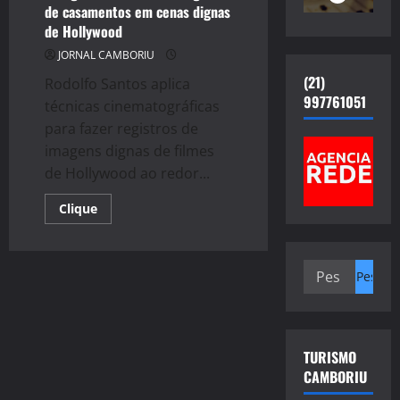
de casamentos em cenas dignas
de Hollywood
JORNAL CAMBORIU
(21)
Rodolfo Santos aplica
997761051
técnicas cinematográficas
para fazer registros de
imagens dignas de filmes
de Hollywood ao redor...
Read
Clique
more
about
Fotógrafo
transforma
Pesquisar
imagens
de
por:
casamentos
em
cenas
dignas
de
TURISMO
Hollywood
CAMBORIU