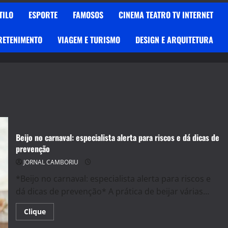
TILO
ESPORTE
FAMOSOS
CINEMA TEATRO TV INTERNET
RETENIMENTO
VIAGEM E TURISMO
DESIGN E ARQUITETURA
Beijo no carnaval: especialista alerta para riscos e dá dicas de
prevenção
JORNAL CAMBORIU
*Beijo no carnaval: especialista alerta para riscos e
dá dicas de prevenção* A prática de beijar várias...
Read
Clique
more
about