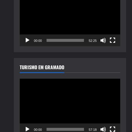
de
vídeo
00:00
52:25
TURISMO EM GRAMADO
Tocador
de
vídeo
00:00
57:18