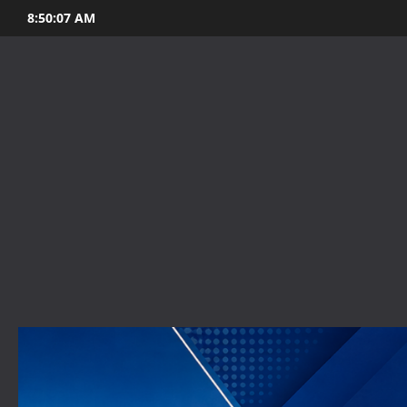
Skip
8:50:08 AM
to
content