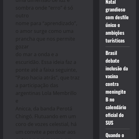
uma dimensão de luz e
Natal
sombra onde “erro” é só
grandioso
outro
com desfile
nome para “aprendizado”,
único e
o amor surge como uma
ambições
prancha que nos permite
turísticas
gozar
Brasil
do mar a onda e a
debate
escuridão. Essa ideia faz a
inclusão da
ponte até a faixa seguinte,
vacina
“Paso hacia atrás”, que traz
contra
a participação das
meningite
argentinas Lola Membrillo
B no
e
calendário
Anicca, da banda Perotá
oficial do
Chingó. Flutuando em um
SUS
coro de vozes celestial, há
um convite a perdoar aos
Quando o