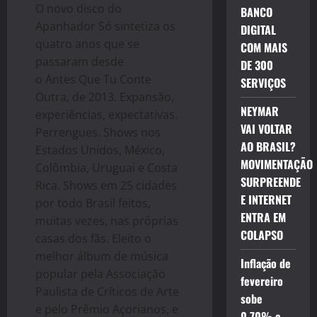
O novo disco do
BANCO
Apanhador Só sintetiza os
DIGITAL
quatro anos que se
COM MAIS
passaram desde
DE 300
o Antes Que Tu Conte
SERVIÇOS
Outra, de 2013. Expansão,
NEYMAR
experiências, expectativas.
VAI VOLTAR
Perrengues. Shows nos
AO BRASIL?
Estados Unidos, México,
MOVIMENTAÇÃO
Colômbia, Uruguai e Costa
SURPREENDE
Rica. Shows em 25 cidades
E INTERNET
por todo Brasil feitos,
ENTRA EM
muitas vezes, nas próprias
COLAPSO
casas dos fãs. Eleito o
melhor álbum de música
Inflação de
popular pela Associação
fevereiro
Paulista de Críticos de Arte
sobe
e pelo Prêmio Açorianos, e
0,70% e