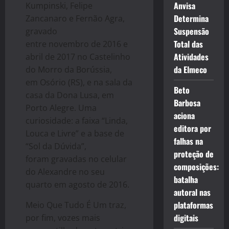
Anvisa
Kumpinski, Felipe
Determina
Zancanaro e Fernão Agra,
Suspensão
gravado
Total das
entre novembro de 2016 e
Atividades
abril de 2017 no Castelinho
da Elmeco
do Morro da Borússia,
em Osório (RS), e na sala da
Beto
casa da Dona Lusa, em
Barbosa
Porto Alegre. Uma
aciona
curiosidade: a faixa “Linda,
editora por
Louca e Livre” e a base de
falhas na
“Sol da Dúvida”,
proteção de
foram gravadas no celular
composições:
do Alexandre no seu
batalha
quarto em agosto de 2016.
autoral nas
plataformas
Meio Que Tudo É Um traz,
digitais
por fim, vozes mais