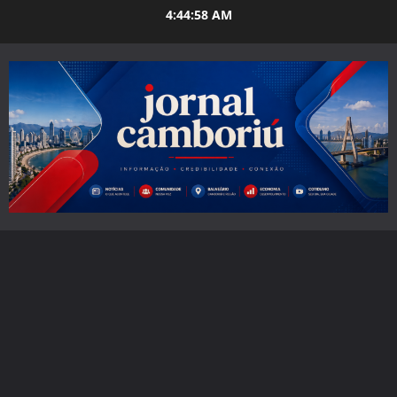
Skip
4:44:59 AM
to
content