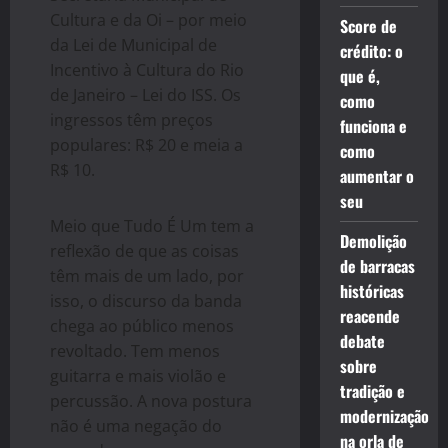
Cultura e da Oi – por meio
Score de
da Lei de Municipal de
crédito: o
Incentivo à Cultura do Rio
que é,
de Janeiro – Lei do ISS. Os
como
ingressos têm preços
funciona e
populares: R$ 20 e meia a
como
R$ 10.
aumentar o
seu
Meio que Tudo É Um tem a
Demolição
reflexão de que as coisas
de barracas
têm mais de um lado, por
históricas
isso, o discurso da banda
reacende
chega ao público menos
debate
revoltado. Tem menos
sobre
guitarra e mais violão e
tradição e
percussão. A nova postura
modernização
não é uma negação do
na orla de