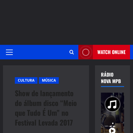
WATCH ONLINE
Primary
Menu
RÁDIO
NOVA MPB
CULTURA
MÚSICA
Show de lançamento
do álbum disco “Meio
que Tudo É Um” no
Festival Levada 2017