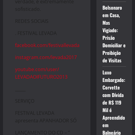
verdade, é extremamente
Bolsonaro
sofisticado.
em Casa,
REDES SOCIAIS
Mas
Vigiado:
. FESTIVAL LEVADA
Prisão
Domiciliar e
facebook.com/festivallevada
Proibição
instagram.com/levada2017
de Visitas
youtube.com/user/
Luxo
LEVADAOIFUTURO2013
Embargado:
Corvette
_____
com Dívida
SERVIÇO
de R$ 119
Mil é
FESTIVAL LEVADA
Apreendido
apresenta APANHADOR SÓ
em
Balneário
LANÇAMENTO DO CD – ”