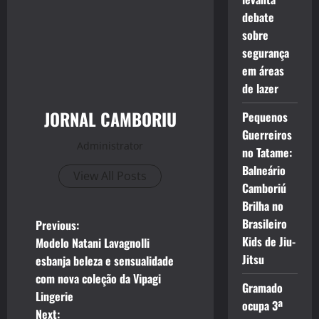
debate
sobre
segurança
em áreas
de lazer
JORNAL CAMBORIU
Pequenos
Guerreiros
Administrator
no Tatame:
Balneário
View All Posts
Camboriú
Brilha no
P
Brasileiro
Previous:
Kids de Jiu-
Modelo Natani Lavagnolli
o
Jitsu
esbanja beleza e sensualidade
com nova coleção da Vipagi
s
Gramado
Lingerie
ocupa 3ª
Next: