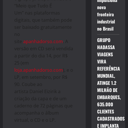
impulsiona
“Meio que Tudo É
nova
Um” nas plataformas
fronteira
digitais, que também pode
industrial
ser baixado gratuitamente
no Brasil
no
GRUPO
site
apanhadorso.com
. A
HADASSA
versão em CD será vendida
VIAGENS
a partir do dia 14, por R$
VIRA
25 (em
REFERÊNCIA
loja.apanhadorso.com
), e o
MUNDIAL,
LP, em setembro, por R$
ATINGE 1.2
90. Coube ao
MILHÃO DE
artista Daniel Eizirik a
EMBARQUES,
criação da capa e de um
635.000
caderno de 72 páginas que
CLIENTES
acompanha o álbum
CADASTRADOS
virtual, o CD e o LP.
E IMPLANTA