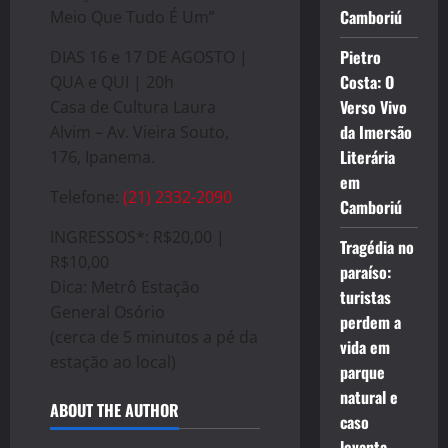
Camboriú
Meio Que Tudo É Um”
Pietro
DIAS 16 e 17 DE AGOSTO |
Costa: O
QUA e QUI | 20h
Verso Vivo
Casa de Cultura Laura
da Imersão
Alvim – Av. Vieira Souto,
Literária
176, Ipanema.
em
Telefone:
(21) 2332-2090
Camboriú
INGRESSOS*: R$20,00 |
Tragédia no
R$10,00
paraíso:
Dica: Metrô Estação
turistas
General Osório
perdem a
(cerca de 5 minutos a pé da
vida em
estação ao local)
parque
natural e
ABOUT THE AUTHOR
caso
levanta