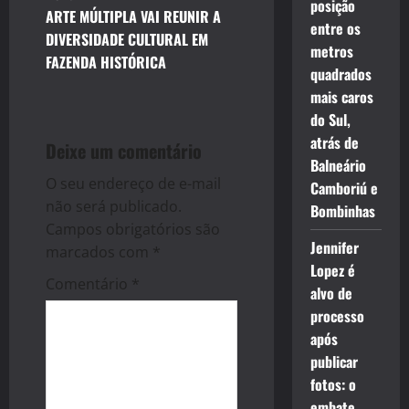
t
posição
ARTE MÚLTIPLA VAI REUNIR A
entre os
n
DIVERSIDADE CULTURAL EM
metros
FAZENDA HISTÓRICA
a
quadrados
mais caros
v
do Sul,
atrás de
i
Deixe um comentário
Balneário
g
O seu endereço de e-mail
Camboriú e
não será publicado.
Bombinhas
a
Campos obrigatórios são
Jennifer
marcados com
*
t
Lopez é
Comentário
*
alvo de
i
processo
o
após
publicar
n
fotos: o
embate