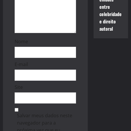
entre
celebridade
e direito
autoral
Nome
E-mail
Site
Salvar meus dados neste
navegador para a
próxima vez que eu