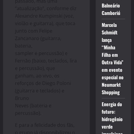
passado, mas uma
Balneário
“atualização”, conforme diz
Camboriú
Alexandre Kumpinski (voz,
violão e guitarra), que toca
Marcela
junto com Felipe
Schmidt
Zancanaro (guitarra,
lança
bateria,
“Minha
sampler e percussão) e
Filha em
Fernão (baixo, teclados, lira
Outra Vida”
e percussão), que
em evento
ganham, ao vivo, os
especial no
reforços de Diego Poloni
Neumarkt
(guitarra e teclados) e
Shopping
Bruno
Energia do
Neves (bateria e
futuro:
percussão).
hidrogênio
E para a felicidade dos fãs,
verde
o grupo já disponibilizou o