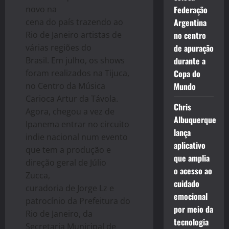
novo na
Federação
cena do país trazendo ao
Argentina
Rio de Janeiro artistas de
no centro
várias regiões do
de apuração
Brasil. Em julho, os shows
durante a
foram realizados na Tijuca,
Copa do
no Centro da Música
Mundo
Carioca Artur da Távola.
Chris
Agora, chegou a vez de
Albuquerque
Ipanema entrar no circuito
lança
indie nacional num evento
aplicativo
que tem a produção e
que amplia
direção geral de Júlio
o acesso ao
Zucca,
cuidado
curadoria de Jorge Lz e
emocional
patrocínio da Prefeitura do
por meio da
Rio de Janeiro, da
tecnologia
Secretaria Municipal de