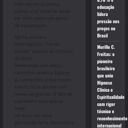
indicado ao Grammy
educação
Latino, o LP anterior pode
lidera
ser visto como um ponto
pressão nos
de exclamação.
preços no
Brasil
Agora, nasce a
interrogação. “Sol da
Murillo C.
Dúvida” levanta as cortinas
Freitas: o
do disco
pioneiro
lembrando que velhos
brasileiro
caminhos levam a lugares
que uniu
já conhecidos e que novos
Hipnose
rumos só se abrem com
Clínica e
novas perguntas. O fato de
Espiritualidade
o primeiro som que se
com rigor
ouve
técnico e
no disco ser uma
reconhecimento
percussão forte demonstra
internacional