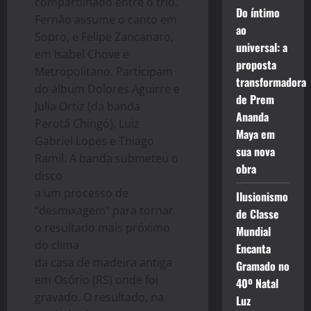
compartilhado entre o trio.
Do íntimo
Fernão assume o canto em
ao
Sopro, e Felipe Zancanaro,
universal: a
em Isabel Chove e
proposta
Metropolitano. Participam
transformadora
do álbum Dolores Aguirre e
de Prem
Julia Ortiz (da banda
Ananda
Perotá Chingó), Luiz
Maya em
Gabriel Lopes e Thiago
sua nova
Ramil. A banda submeteu o
obra
disco
a um processo de
Ilusionismo
“desmixagem” para tornar
de Classe
o resultado mais próximo
Mundial
do clima
Encanta
da casa de madeira antiga
Gramado no
em Osório (RS) onde foi
40º Natal
gravado. O resultado, na
Luz