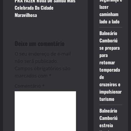
PRA FAZER Roda De Samba Mais
n
lazer
Celebrada Da Cidade
caminham
Maravilhosa
a
lado a lado
v
Balneário
Camboriú
i
Deixe um comentário
se prepara
g
O seu endereço de e-mail
para
não será publicado.
retomar
a
Campos obrigatórios são
temporada
marcados com
*
de
t
cruzeiros e
Comentário
*
i
impulsionar
turismo
o
Balneário
n
Camboriú
estreia