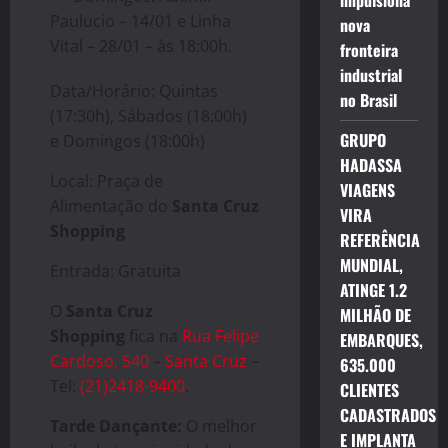
impulsiona
Paulucio – 14/01 e Linha
nova
Vital – 28/01 – às 18:00h.
fronteira
industrial
Data/Horário: Quintas
no Brasil
(17:30h), Sábados (18:00h)
GRUPO
e Domingos (18:00h)
HADASSA
Local: Praça de
VIAGENS
Alimentação do
Santa Cruz
VIRA
Shopping
REFERÊNCIA
MUNDIAL,
Entrada: Gratuita
ATINGE 1.2
O
Santa Cruz
MILHÃO DE
Shopping
fica na
Rua Felipe
EMBARQUES,
Cardoso, 540
–
Santa Cruz
–
635.000
Tel:
(21)2418-9400
.
CLIENTES
CADASTRADOS
Tarde Dançante:
O melhor
E IMPLANTA