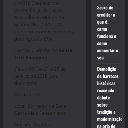
(14/01); Chapeuzinho
Score de
Vermelho (21/01) e; O
crédito: o
Maravilhoso Mundo do
que é,
Senhor Bita (28/01). O
como
clubinho acontece todos os
funciona e
domingos às 17h.
como
aumentar o
Evento: Clubinho no
Santa
seu
Cruz Shopping
Demolição
Datas: 07, 14, 21 e 28 de
de barracas
Janeiro de 2018 (aos
históricas
domingos)
reacende
Horário: 17h
debate
sobre
Local: Corredor da Zona
tradição e
Oeste Mais Saneamento
modernização
Entrada: Gratuita
na orla de