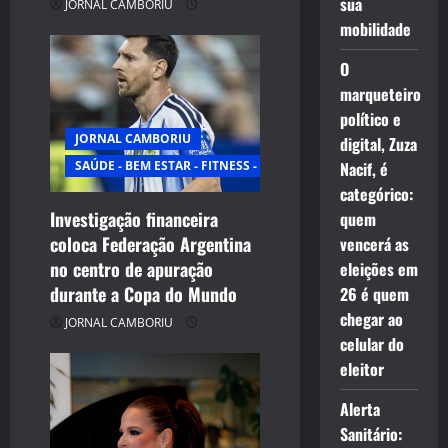
sua
JORNAL CAMBORIU
mobilidade
O
marqueteiro
político e
JORNAL CAMBORIU
digital, Zuza
SAÚDE - BEM ESTAR - FITNESS - ESPORTE
Nacif, é
categórico:
Investigação financeira
quem
coloca Federação Argentina
vencerá as
no centro de apuração
eleições em
durante a Copa do Mundo
26 é quem
chegar ao
JORNAL CAMBORIU
celular do
eleitor
Alerta
Sanitário: