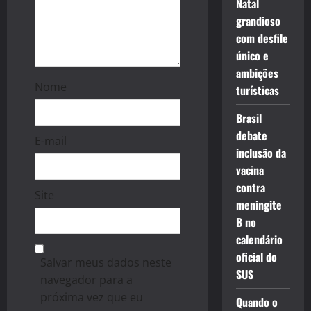
Natal
grandioso
com desfile
único e
ambições
Nome
turísticas
Brasil
debate
E-mail
inclusão da
vacina
contra
Site
meningite
B no
calendário
oficial do
Salvar meus dados neste
SUS
navegador para a
próxima vez que eu
Quando o