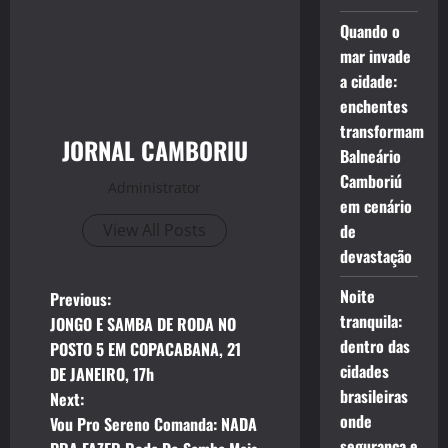
Quando o
mar invade
a cidade:
enchentes
transformam
JORNAL CAMBORIU
Balneário
Camboriú
Administrator
em cenário
View All Posts
de
devastação
P
Noite
Previous:
tranquila:
JONGO E SAMBA DE RODA NO
o
dentro das
POSTO 5 EM COPACABANA, 21
cidades
DE JANEIRO, 17h
s
brasileiras
Next:
onde
t
Vou Pro Sereno Comanda: NADA
segurança e