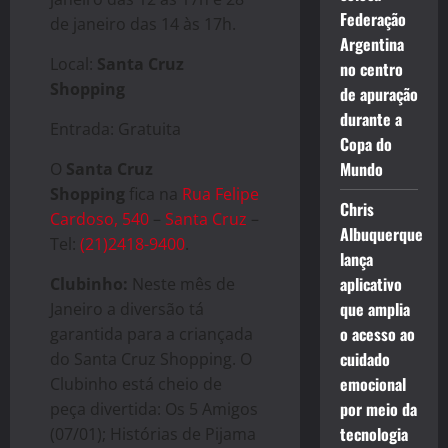
Federação
de janeiro das 14 às 17h.
Argentina
Local:
Santa Cruz
no centro
Shopping
de apuração
durante a
Entrada: Gratuita
Copa do
Mundo
O
Santa Cruz
Shopping
fica na
Rua Felipe
Chris
Cardoso, 540
–
Santa Cruz
–
Albuquerque
Tel:
(21)2418-9400
.
lança
aplicativo
Clubinho:
Neste mês de
que amplia
Janeiro a diversão tá
o acesso ao
garantida para a criançada
cuidado
do Santa Cruz Shopping. O
emocional
Clubinho está cheio de
por meio da
peça divertida: Os 5 Amigos
tecnologia
(07/01); Histórias de Pijama