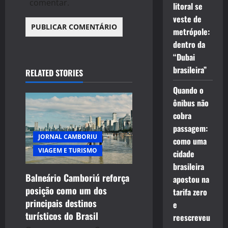
comentar.
litoral se
veste de
metrópole:
dentro da
“Dubai
brasileira”
RELATED STORIES
Quando o
ônibus não
cobra
passagem:
JORNAL CAMBORIU
como uma
VIAGEM E TURISMO
cidade
brasileira
Balneário Camboriú reforça
apostou na
posição como um dos
tarifa zero
principais destinos
e
turísticos do Brasil
reescreveu