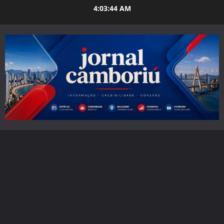
Skip
4:03:45 AM
to
content