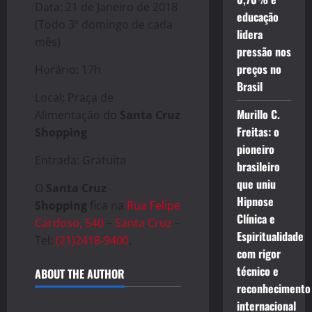
Data: 21 de Janeiro de 2018
educação
(Todo 3º domingo de cada
lidera
mês)
pressão nos
preços no
Horário: 17h
Brasil
Local: Praça de
Murillo C.
Alimentação do
Santa Cruz
Freitas: o
Shopping
pioneiro
Entrada: Gratuita
brasileiro
que uniu
O
Santa Cruz
Hipnose
Shopping
fica na
Rua Felipe
Clínica e
Cardoso, 540
–
Santa Cruz
–
Espiritualidade
Tel:
(21)2418-9400
.
com rigor
técnico e
ABOUT THE AUTHOR
reconhecimento
internacional