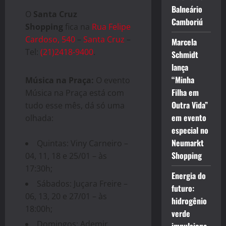
Balneário
O
Santa Cruz
Camboriú
Shopping
fica na
Rua Felipe
Cardoso, 540
–
Santa Cruz
–
Marcela
Tel:
(21)2418-9400
.
Schmidt
lança
“Minha
Música na Praça:
O evento
Filha em
Música na Praça está com
Outra Vida”
tudo esse mês, dá só uma
em evento
olhada:
especial no
Neumarkt
Quintas: Viny Carneiro –
Shopping
04, 11, 18 e 25/01 – às
17:30h;
Energia do
Sábados: Juçara Freire –
futuro:
06, 13, 20 e 27/01 – às
hidrogênio
18:00h;
verde
Domingos: Ademir