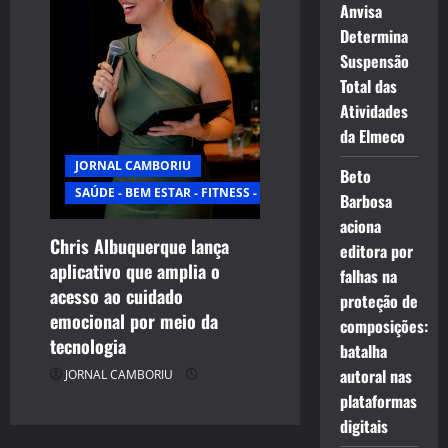
Anvisa
Determina
Suspensão
Total das
Atividades
da Elmeco
JORNAL CAMBORIU
Beto
SAÚDE - BEM ESTAR - FITNESS - ESPORTE
Barbosa
aciona
Chris Albuquerque lança
editora por
aplicativo que amplia o
falhas na
acesso ao cuidado
proteção de
emocional por meio da
composições:
tecnologia
batalha
autoral nas
JORNAL CAMBORIU
plataformas
digitais