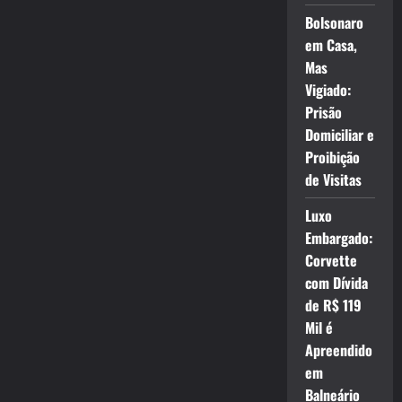
Bolsonaro
em Casa,
Mas
Vigiado:
Prisão
Domiciliar e
Proibição
de Visitas
Luxo
Embargado:
Corvette
com Dívida
de R$ 119
Mil é
Apreendido
em
Balneário