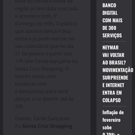
baile da terceira idade da
BANCO
região já tem data marcada
DIGITAL
e acontece todo 3º
COM MAIS
domingo do mês. O público
DE 300
que aprecia dança e boa
SERVIÇOS
música já pode marcar no
seu calendário que no dia
NEYMAR
21 de janeiro a partir das
VAI VOLTAR
17h tem Tarde dançante no
AO BRASIL?
Santa Cruz Shopping. O
MOVIMENTAÇÃO
evento conta com
SURPREENDE
banda ao vivo
E INTERNET
e dançarinos para você
ENTRA EM
dançar e se divertir até às
COLAPSO
20h.
Inflação de
Evento: Tarde Dançante
fevereiro
no
Santa Cruz Shopping
sobe
0,70% e