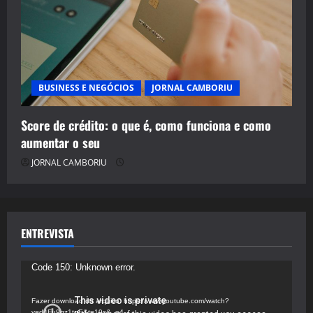
BUSINESS E NEGÓCIOS
JORNAL CAMBORIU
Score de crédito: o que é, como funciona e como
aumentar o seu
JORNAL CAMBORIU
ENTREVISTA
Tocador
Code 150: Unknown error.
de
vídeo
Fazer download do arquivo: https://www.youtube.com/watch?
v=d4Fu9gz1tqE&t=19s&_=4