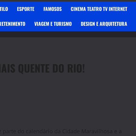
TILO
ESPORTE
FAMOSOS
CINEMA TEATRO TV INTERNET
RETENIMENTO
VIAGEM E TURISMO
DESIGN E ARQUITETURA
MAIS QUENTE DO RIO!
az parte do calendário da Cidade Maravilhosa e a