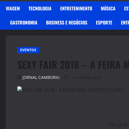
VIAGEM
TECNOLOGIA
ENTRETENIMENTO
MÚSICA
ES
GASTRONOMIA
BUSINESS E NEGÓCIOS
ESPORTE
ENT
EVENTOS
SEXY FAIR 2018 – A FEIRA 
JORNAL CAMBORIU
4 minutes read
Ela
já f