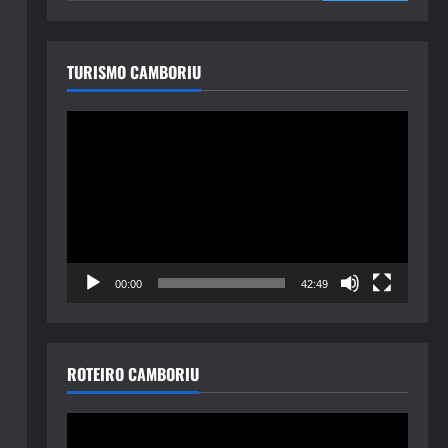
TURISMO CAMBORIU
Tocador
de
vídeo
00:00
42:49
ROTEIRO CAMBORIU
Tocador