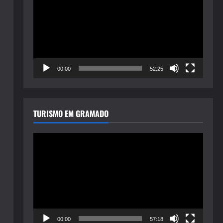
de
vídeo
00:00
52:25
TURISMO EM GRAMADO
Tocador
de
vídeo
00:00
57:18