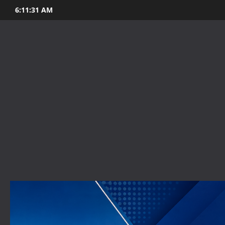
Skip
6:11:32 AM
to
content