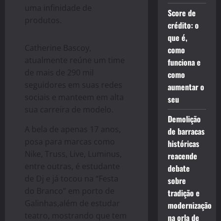
uma infinidade de
Score de
produtos.
crédito: o
que é,
Catherine Bascoy,
como
atualmente reúne um time
funciona e
de mais de 290 mil
como
seguidores em suas redes
aumentar o
sociais e manteem em alta
seu
sua carreira de modelo.
Demolição
A bela de apenas 17 anos,
de barracas
posa para marcas como
históricas
Nike, Truss, Live, Luminus,
reacende
entre outras, é estudante
debate
de Dj e já tocou na “Festa
sobre
do Branco” em porto de
tradição e
Galinhas,além de estudar
modernização
teatro, mostrando que tem
na orla de