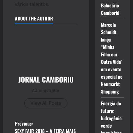
vários talentos.
Balneário
Camboriú
ABOUT THE AUTHOR
Marcela
Schmidt
lança
“Minha
Filha em
Outra Vida”
em evento
especial no
JORNAL CAMBORIU
Neumarkt
Administrator
Shopping
View All Posts
Energia do
futuro:
hidrogênio
P
Previous:
verde
SEXY FAIR 2018 – A FEIRA MAIS