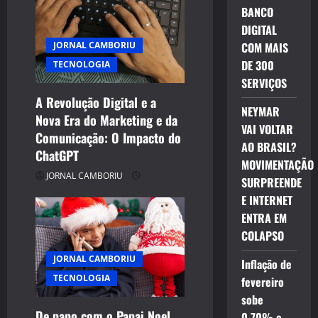
BANCO
o
DIGITAL
n
COM MAIS
JORNAL CAMBORIU
DE 300
TECNOLOGIA
SERVIÇOS
A Revolução Digital e a
NEYMAR
Nova Era do Marketing e da
VAI VOLTAR
Comunicação: O Impacto do
AO BRASIL?
ChatGPT
MOVIMENTAÇÃO
JORNAL CAMBORIU
SURPREENDE
E INTERNET
ENTRA EM
COLAPSO
JORNAL CAMBORIU
Inflação de
TECNOLOGIA
fevereiro
sobe
De papo com o Papai Noel
0,70% e