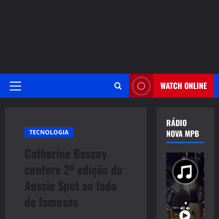
WATCH ONLINE
Primary
Menu
RÁDIO
NOVA MPB
TECNOLOGIA
Catherine Bascoy
confere 2º edição da
Aussie Spot ao lado
de famosas