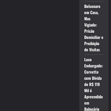
Bolsonaro
em Casa,
Mas
Vigiado:
Prisão
Domiciliar e
Proibição
de Visitas
Luxo
Embargado:
Corvette
com Dívida
de R$ 119
Mil é
Apreendido
em
Balneário