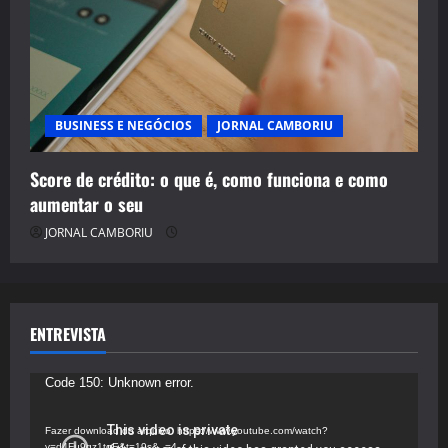
BUSINESS E NEGÓCIOS
JORNAL CAMBORIU
Score de crédito: o que é, como funciona e como
aumentar o seu
JORNAL CAMBORIU
ENTREVISTA
Tocador
Code 150: Unknown error.
de
vídeo
Fazer download do arquivo: https://www.youtube.com/watch?
v=d4Fu9gz1tqE&t=19s&_=4