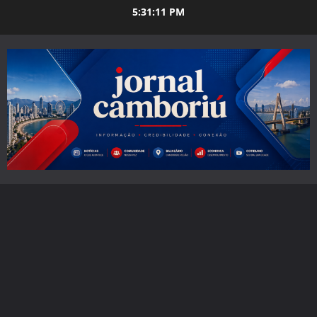
Skip
5:31:13 PM
to
content