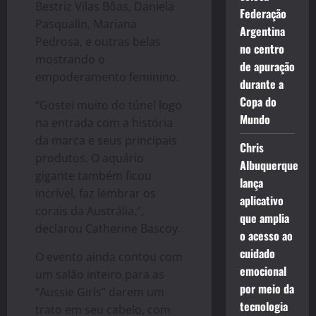
Bestriz Vilas Bôas, Daniela
Federação
Pasqualin, Mariana
Argentina
Pedrosa, e outras belas
no centro
mostrando o
de apuração
empoderamento feminino.
durante a
Copa do
“Gostei muito do túnel logo
Mundo
na entrada com a história
da marca e seus principais
Chris
produtos. O aquário
Albuquerque
gigante também ficou
lança
incrível, faz lembrar os
aplicativo
corais da Austrália.”,
que amplia
declarou Catherine Bascoy.
o acesso ao
cuidado
O evento ainda contou com
emocional
um salão inteiro para as
por meio da
“Aussie Girls” darem um
tecnologia
trato em seu cabelo, com