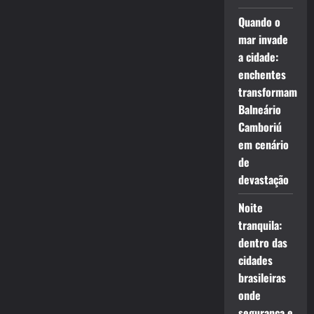
Quando o
mar invade
a cidade:
enchentes
transformam
Balneário
Camboriú
em cenário
de
devastação
Noite
tranquila:
dentro das
cidades
brasileiras
onde
segurança e