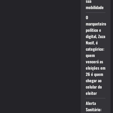
sua
mobilidade
O
marqueteiro
político e
digital, Zuza
Nacif, é
categórico:
quem
vencerá as
eleições em
26 é quem
chegar ao
celular do
eleitor
Alerta
Sanitário: