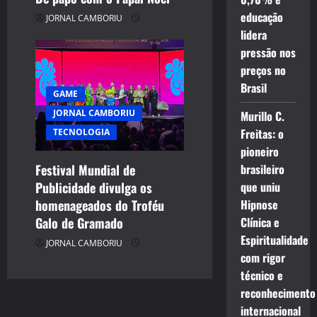
educação
JORNAL CAMBORIU
lidera
pressão nos
preços no
Brasil
GAME
JORNAL CAMBORIU
Murillo C.
Freitas: o
TECNOLOGIA
pioneiro
Festival Mundial de
brasileiro
Publicidade divulga os
que uniu
homenageados do Troféu
Hipnose
Galo de Gramado
Clínica e
Espiritualidade
JORNAL CAMBORIU
com rigor
técnico e
reconhecimento
internacional