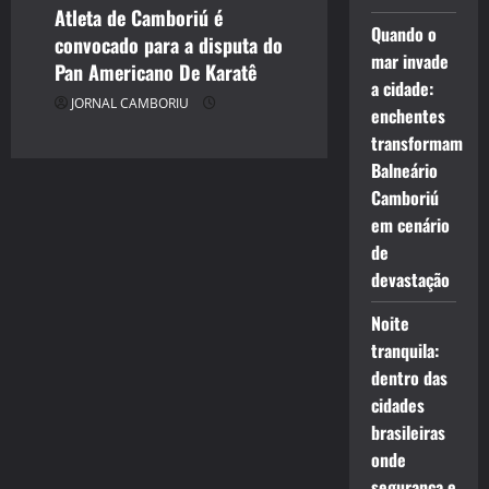
Atleta de Camboriú é
Quando o
convocado para a disputa do
mar invade
Pan Americano De Karatê
a cidade:
JORNAL CAMBORIU
enchentes
transformam
Balneário
Camboriú
em cenário
de
devastação
Noite
tranquila:
dentro das
cidades
brasileiras
onde
segurança e