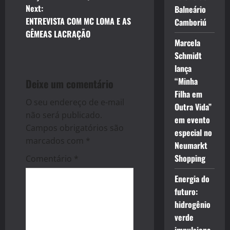
s
Next:
Balneário
t
ENTREVISTA COM MC LOMA E AS
Camboriú
GÊMEAS LACRAÇÃO
n
Marcela
Schmidt
a
lança
“Minha
Deixe um comentário
v
Filha em
O seu endereço de e-mail
i
Outra Vida”
não será publicado.
em evento
g
Campos obrigatórios são
especial no
marcados com
*
Neumarkt
a
Shopping
Comentário
*
t
Energia do
futuro:
i
hidrogênio
o
verde