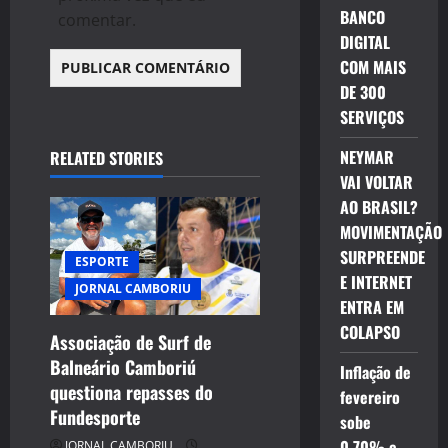
BANCO
comentar.
DIGITAL
COM MAIS
DE 300
SERVIÇOS
NEYMAR
RELATED STORIES
VAI VOLTAR
AO BRASIL?
MOVIMENTAÇÃO
SURPREENDE
ESPORTE
E INTERNET
JORNAL CAMBORIU
ENTRA EM
COLAPSO
Associação de Surf de
Balneário Camboriú
Inflação de
questiona repasses do
fevereiro
Fundesporte
sobe
0,70% e
JORNAL CAMBORIU