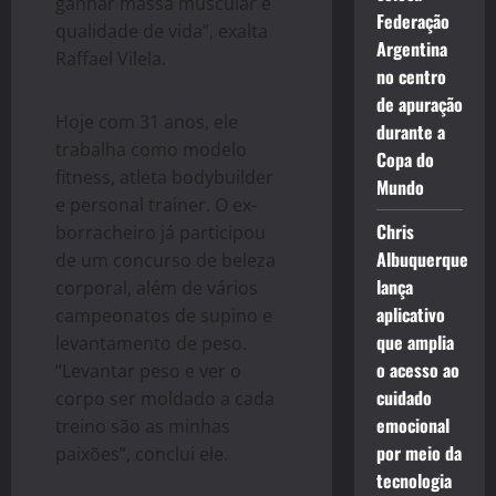
ganhar massa muscular e
Federação
qualidade de vida”, exalta
Argentina
Raffael Vilela.
no centro
de apuração
Hoje com 31 anos, ele
durante a
trabalha como modelo
Copa do
fitness, atleta bodybuilder
Mundo
e personal trainer. O ex-
Chris
borracheiro já participou
Albuquerque
de um concurso de beleza
lança
corporal, além de vários
aplicativo
campeonatos de supino e
que amplia
levantamento de peso.
o acesso ao
“Levantar peso e ver o
cuidado
corpo ser moldado a cada
emocional
treino são as minhas
por meio da
paixões”, conclui ele.
tecnologia