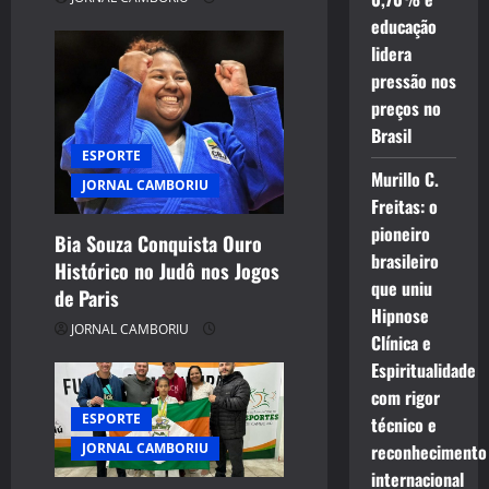
educação
lidera
pressão nos
preços no
Brasil
ESPORTE
Murillo C.
JORNAL CAMBORIU
Freitas: o
pioneiro
Bia Souza Conquista Ouro
brasileiro
Histórico no Judô nos Jogos
que uniu
de Paris
Hipnose
JORNAL CAMBORIU
Clínica e
Espiritualidade
com rigor
ESPORTE
técnico e
JORNAL CAMBORIU
reconhecimento
internacional