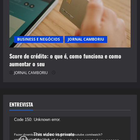
BUSINESS E NEGÓCIOS
JORNAL CAMBORIU
Score de crédito: o que é, como funciona e como
aumentar o seu
JORNAL CAMBORIU
ENTREVISTA
Tocador
Code 150: Unknown error.
de
vídeo
Fazer download do arquivo: https://www.youtube.com/watch?
v=d4Fu9gz1tqE&t=19s&_=4