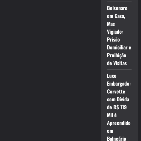
Bolsonaro
em Casa,
Mas
Vigiado:
Prisão
Domiciliar e
Proibição
de Visitas
Luxo
Embargado:
Corvette
com Dívida
de R$ 119
Mil é
Apreendido
em
Balneário