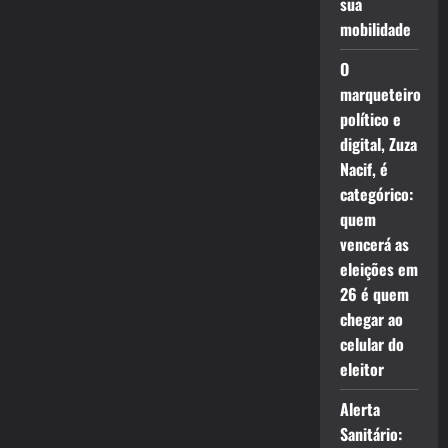
sua
mobilidade
O
marqueteiro
político e
digital, Zuza
Nacif, é
categórico:
quem
vencerá as
eleições em
26 é quem
chegar ao
celular do
eleitor
Alerta
Sanitário: