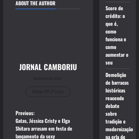
ABOUT THE AUTHOR
Score de
crédito: o
que é,
como
funciona e
como
aumentar o
seu
JORNAL CAMBORIU
Demolição
Administrator
de barracas
históricas
View All Posts
reacende
debate
P
Previous:
sobre
Gatas, Jéssica Cristy e Elga
tradição e
o
Shitara arrasam em festa de
modernização
lançamento da sexy
na orla de