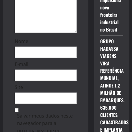
impulsiona
n
nova
fronteira
industrial
no Brasil
GRUPO
Nome
HADASSA
VIAGENS
VIRA
E-mail
REFERÊNCIA
MUNDIAL,
ATINGE 1.2
Site
MILHÃO DE
EMBARQUES,
635.000
CLIENTES
Salvar meus dados neste
CADASTRADOS
navegador para a
E IMPLANTA
próxima vez que eu