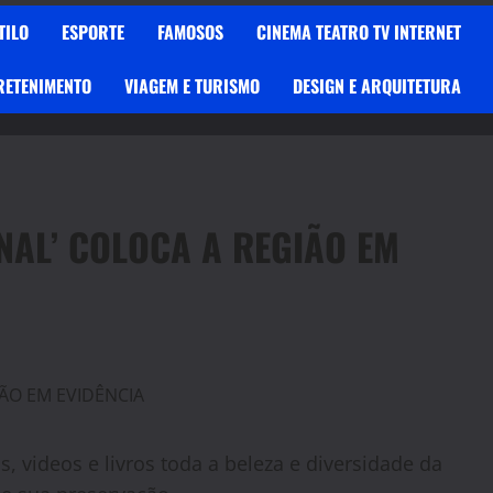
TILO
ESPORTE
FAMOSOS
CINEMA TEATRO TV INTERNET
RETENIMENTO
VIAGEM E TURISMO
DESIGN E ARQUITETURA
NAL’ COLOCA A REGIÃO EM
, videos e livros toda a beleza e diversidade da