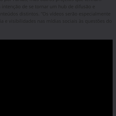
a intenção de se tornar um hub de difusão e
teúdos distintos. “Os vídeos serão especialmente
ia e visibilidades nas mídias sociais às questões do