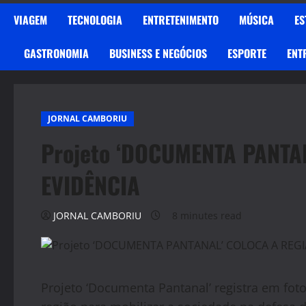
VIAGEM
TECNOLOGIA
ENTRETENIMENTO
MÚSICA
ES
GASTRONOMIA
BUSINESS E NEGÓCIOS
ESPORTE
ENT
JORNAL CAMBORIU
Projeto ‘DOCUMENTA PANTA
EVIDÊNCIA
JORNAL CAMBORIU
8 minutes read
Projeto ‘Documenta Pantanal’ registra em fotos