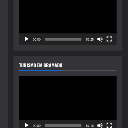
de
vídeo
00:00
52:25
TURISMO EM GRAMADO
Tocador
de
vídeo
00:00
57:18