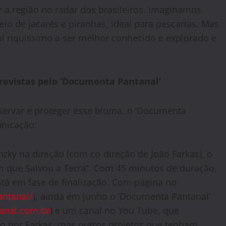
r a região no radar dos brasileiros. Imaginamos
heio de jacarés e piranhas, ideal para pescarias. Mas
l riquíssimo a ser melhor conhecido e explorado e
revistas pelo ‘Documenta Pantanal’
servar e proteger esse bioma, o ‘Documenta
unicação:
zky na direção (com co-direção de João Farkas), o
que Salvou a Terra”. Com 45 minutos de duração,
stá em fase de finalização. Com página no
ntanal/
), ainda em junho o ‘Documenta Pantanal’
anal.com.br
) e um canal no You Tube, que
o por Farkas, mas outros projetos que tenham