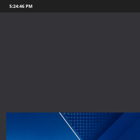
Skip
5:24:47 PM
to
content