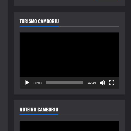
TURISMO CAMBORIU
Tocador
de
vídeo
00:00
42:49
ROTEIRO CAMBORIU
Tocador