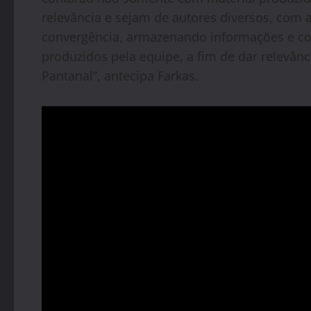
relevância e sejam de autores diversos, com 
convergência, armazenando informações e con
produzidos pela equipe, a fim de dar relevânc
Pantanal”, antecipa Farkas.