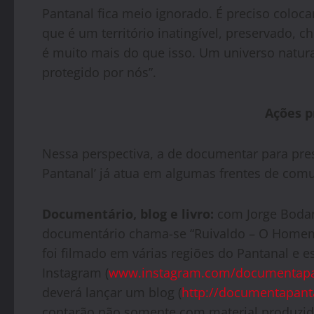
Pantanal fica meio ignorado. É preciso coloca
que é um território inatingível, preservado, c
é muito mais do que isso. Um universo natura
protegido por nós”.
Ações p
Nessa perspectiva, a de documentar para pre
Pantanal’ já atua em algumas frentes de com
Documentário, blog e livro:
com Jorge Bodan
documentário chama-se “Ruivaldo – O Homem 
foi filmado em várias regiões do Pantanal e e
Instagram (
www.instagram.com/documentapa
deverá lançar um blog (
http://documentapant
contarão não somente com material produzid