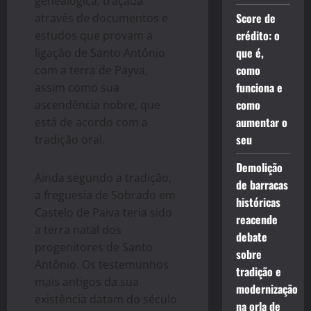
genealógica, traçada
Score de
através de documentos e
crédito: o
estudos que provam a
que é,
ligação de Santo António
como
com a terra de Payva,
funciona e
assim como sua
como
ascendência nobre, que
aumentar o
está de acordo com a
seu
tradição oral.
Demolição
Ainda segundo a tradição,
de barracas
a freguesia de Sobrado em
históricas
Castelo de Paiva teria sido
reacende
a terra natal dos
debate
progenitores de Santo
sobre
Antônio. Os testemunhos
tradição e
mais antigos da sua
modernização
existência datam do século
na orla de