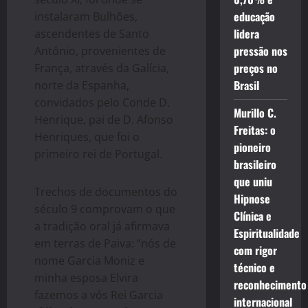
educação
instalaram Bulhões,
lidera
ascendentes de Santo
pressão nos
António, provenientes de
preços no
França, através da Galícia,
Brasil
norte da Espanha,
convidados pelo Conde D.
Murillo C.
Henrique, pai de D. Afonso
Freitas: o
Henriques, que foi o
pioneiro
primeiro rei de Portugal.
brasileiro
que uniu
Trechos de documentos do
Hipnose
século 9 comprovam o que
Clínica e
a tradição oral já afirmava
Espiritualidade
em terras de Paiva: “nós de
com rigor
nome Garcia Moniz e
técnico e
minha esposa Elvira
reconhecimento
fazemos a vós Rei Garcia
internacional