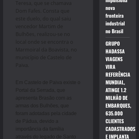
impulsiona
Teresa, que se chamava
nova
Dom Fafes. Consta que
fronteira
este duelo, do qual saiu
industrial
vencedor Martim de
no Brasil
Bulhões, realizou-se no
local onde se encontra o
GRUPO
Marmoiral da Boavista, no
HADASSA
município de Castelo de
VIAGENS
Paiva.
VIRA
REFERÊNCIA
MUNDIAL,
Em Castelo de Paiva existe o
ATINGE 1.2
Portal da Serrada, que
MILHÃO DE
apresenta Brasão com as
EMBARQUES,
armas dos Bulhões, que
635.000
foram adotadas pela cidade
CLIENTES
de Pádua, devido a
CADASTRADOS
importância da família
E IMPLANTA
através do legado de Santo