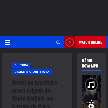
WATCH ONLINE
Primary
Menu
RÁDIO
NOVA MPB
CULTURA
DESIGN E ARQUITETURA
Jornal de brasileiro
prova origem de
Santo Antônio em
Castelo de Paiva