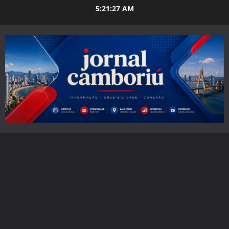
Skip
5:21:29 AM
to
content