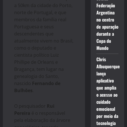
Federação
a 50km da cidade do Porto,
Argentina
norte de Portugal, e que
no centro
membros da família real
de apuração
Portuguesa e seus
durante a
descendentes que
Copa do
atualmente vivem no Brasil,
Mundo
como o deputado e
cientista político Luiz
Chris
Phillipe de Orleans e
Albuquerque
Bragança, tem lugar na
lança
genealogia do Santo,
aplicativo
nascido
Fernando de
que amplia
Bulhões
.
o acesso ao
cuidado
O pesquisador
Rui
emocional
Pereira
é o responsável
por meio da
pela elaboração da árvore
tecnologia