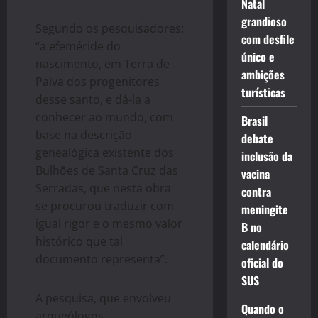
Natal
grandioso
Segundo os pesquisadores:
com desfile
“a efeméride do
único e
nascimento, em Terra de
ambições
Paiva dos progenitores
turísticas
desse santo, e dá-la a
conhecer ao mundo, com
Brasil
base na descrição
debate
genealógica existente dos
inclusão da
Bulhões de Santa Cruz das
vacina
Serradas, que nesta obra
contra
se procurou traduzir com
meningite
igual rigor e o mesmo valor
B no
histórico que tal
calendário
documento representa”.
oficial do
SUS
A pesquisa, que envolveu
Quando o
arqueólogos,