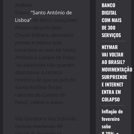
BANCO
Antônio.
DIGITAL
O livro
“Santo António de
COM MAIS
Lisboa”
de
Mário Gonçalves
DE 300
Pereira
lançado pela
SERVIÇOS
Chiado Editora, apresenta
provas e relatos que
NEYMAR
conectam os pais de Santo
VAI VOLTAR
Antônio a Castelo de Paiva:
AO BRASIL?
“os paivenses não querem
MOVIMENTAÇÃO
abandonar a certeza
SURPREENDE
histórica de que os pais de
E INTERNET
Santo Antônio foram
ENTRA EM
naturais de Castelo de
COLAPSO
Paiva”, refere o autor.
Inflação de
fevereiro
Vila Gondim e Vila Sobrado,
sobe
Honras medievais do
0,70% e
século XI, foi onde se