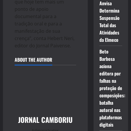
que hoje tem mais um
Anvisa
ponto de apoio
Determina
documental para a
Suspensão
tradição oral e para a
Total das
manifestação de sua
Atividades
crença”, conta Hebert Neri,
da Elmeco
editor do Jornal Paivense.
Beto
Barbosa
ABOUT THE AUTHOR
aciona
editora por
falhas na
proteção de
composições:
batalha
autoral nas
plataformas
JORNAL CAMBORIU
digitais
Administrator