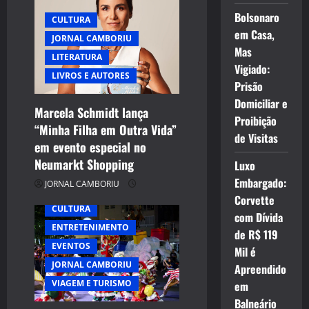
g
Bolsonaro
CULTURA
a
em Casa,
JORNAL CAMBORIU
Mas
t
LITERATURA
Vigiado:
LIVROS E AUTORES
i
Prisão
Domiciliar e
Marcela Schmidt lança
o
Proibição
“Minha Filha em Outra Vida”
de Visitas
n
em evento especial no
Neumarkt Shopping
Luxo
Embargado:
JORNAL CAMBORIU
Corvette
CULTURA
com Dívida
ENTRETENIMENTO
de R$ 119
EVENTOS
Mil é
JORNAL CAMBORIU
Apreendido
VIAGEM E TURISMO
em
Balneário