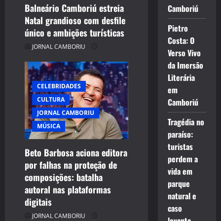
Balneário Camboriú estreia
Camboriú
Natal grandioso com desfile
Pietro
único e ambições turísticas
Costa: O
JORNAL CAMBORIU
Verso Vivo
da Imersão
Literária
CELEBRIDADES
em
CULTURA
Camboriú
JORNAL CAMBORIU
Tragédia no
MÚSICA
paraíso:
turistas
Beto Barbosa aciona editora
perdem a
por falhas na proteção de
vida em
composições: batalha
parque
autoral nas plataformas
natural e
digitais
caso
JORNAL CAMBORIU
levanta