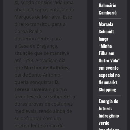
XI, sendo considerada uma
Balneário
abadia de apresentação do
Camboriú
Marquês de Marialva. Este
Marcela
direito transitou para a
Schmidt
Coroa Real e
lança
posteriormente, para
“Minha
a Casa de Bragança,
Filha em
situação que se manteve
Outra Vida”
até 1758. A tradição diz
em evento
que
Martim de Bulhões
,
especial no
pai de Santo António,
Neumarkt
queria conquistar
D.
Shopping
Teresa Taveira
e para o
fazer teve de se submeter a
Energia do
duras provas de costumes
futuro:
medievais, tendo ainda de
hidrogênio
se defrontar com um
verde
pretendente à mão de