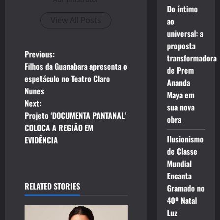
Do íntimo
View All Posts
ao
universal: a
proposta
P
Previous:
transformadora
Filhos da Guanabara apresenta o
de Prem
o
espetáculo no Teatro Claro
Ananda
Nunes
s
Maya em
Next:
sua nova
t
Projeto ‘DOCUMENTA PANTANAL’
obra
COLOCA A REGIÃO EM
n
Ilusionismo
EVIDÊNCIA
de Classe
a
Mundial
Encanta
v
RELATED STORIES
Gramado no
i
40º Natal
Luz