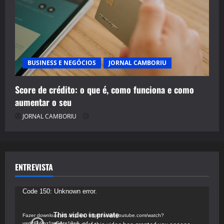
BUSINESS E NEGÓCIOS
JORNAL CAMBORIU
Score de crédito: o que é, como funciona e como
aumentar o seu
JORNAL CAMBORIU
ENTREVISTA
Tocador
Code 150: Unknown error.
de
vídeo
Fazer download do arquivo: https://www.youtube.com/watch?
v=d4Fu9gz1tqE&t=19s&_=4