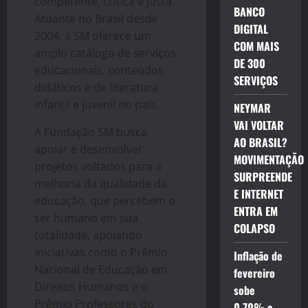
competente, crítica e justa.
BANCO
Atuante no Brasil desde
DIGITAL
2004, a SM oferece um
COM MAIS
amplo catálogo de serviços
DE 300
educacionais, conteúdos
SERVIÇOS
didáticos e de literatura
infantil e juvenil no país.
NEYMAR
VAI VOLTAR
A Fundação SM busca
AO BRASIL?
apoiar e desenvolver
MOVIMENTAÇÃO
projetos voltados para a
SURPREENDE
melhoria da qualidade da
E INTERNET
educação, que percebem o
ENTRA EM
ser humano em sua
COLAPSO
totalidade, apoiando
iniciativas como o Prêmio
Inflação de
Nacional de Educação em
fevereiro
Direitos Humanos e o
sobe
Prêmio Professores do
0,70% e