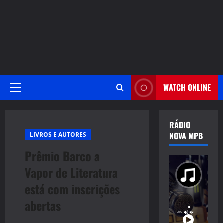
WATCH ONLINE
Primary
Menu
RÁDIO
NOVA MPB
LIVROS E AUTORES
Prêmio Barco a
Vapor de Literatura
está com inscrições
abertas