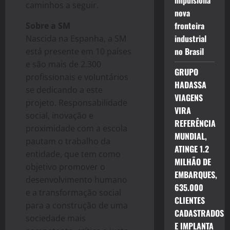
impulsiona
caminhos a seguir.
nova
fronteira
Sobre a SM
industrial
Nascida na Espanha, a SM
no Brasil
está presente em 10 países
e são mais de 2.300
GRUPO
profissionais e voluntários
HADASSA
se dedicando a este
VIAGENS
projeto. Responsabilidade
VIRA
social, inovação e
REFERÊNCIA
proximidade com a escola
MUNDIAL,
pautam o trabalho da
ATINGE 1.2
entidade, que tem como
MILHÃO DE
objetivo promover o
EMBARQUES,
desenvolvimento humano
635.000
e a transformação social
CLIENTES
para a construção de uma
CADASTRADOS
sociedade mais
E IMPLANTA