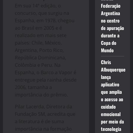
Federação
Em sua 14ª edição, o
Argentina
concurso, que surgiu na
no centro
Espanha, em 1978, chegou
de apuração
ao Brasil em 2005 e é
durante a
realizado em mais sete
Copa do
países: Chile, México,
Mundo
Argentina, Porto Rico,
República Dominicana,
Chris
Colômbia e Peru. Na
Albuquerque
Espanha, o Barco a Vapor é
lança
entregue pela rainha desde
aplicativo
2006, tamanha a
que amplia
importância do prêmio.
o acesso ao
cuidado
Pilar Lacerda, Diretora da
emocional
Fundação SM, acredita que
por meio da
a literatura é de suma
tecnologia
importância na formação