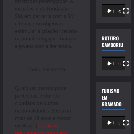
inscrições prorrogadas. A
Tocador
iniciativa é da Fundação
00:00
42:49
de
SM, em parceria com a SM,
vídeo
e tem como objetivos
estimular a criação literária
ROTEIRO
nacional e engajar crianças
CAMBORIU
e jovens com a literatura.
Tocador
00:00
52:25
de
Tadeu Sarmento
vídeo
Qualquer pessoa pode
TURISMO
participar, incluindo
EM
cidadãos de outras
GRAMADO
nacionalidades. Basta ter
mais de 18 anos e morar
Tocador
00:00
57:18
no Brasil (
Confira o
de
regulamento completo)
.