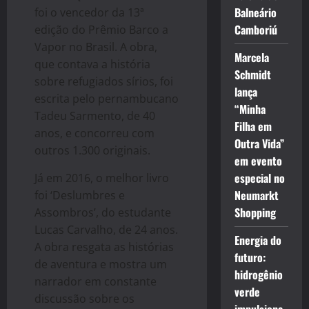
Balneário
foi o vencedor da 13ª
Camboriú
edição do Prêmio Barco a
Vapor no Brasil. A obra,
Marcela
que contava a história
Schmidt
sobre refugiados sírios, foi
lança
escrita pelo pernambucano
“Minha
Tadeu Sarmento, de 40
Filha em
anos, e concorreu com
Outra Vida”
outros 1.300 originais.
em evento
especial no
Já em 2016, o melhor livro
Neumarkt
foi ‘Deslumbres e
Shopping
Assombros’, do estudante
Lucas Carvalho, de 24 anos.
Energia do
A obra resgata as histórias
futuro:
de aventura e mostra um
hidrogênio
narrador em constante
verde
discussão sobre os