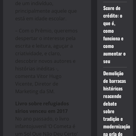
de um indivíduo,
Score de
principalmente aquele que
crédito: o
está em idade escolar.
que é,
como
– Com o Prêmio, queremos
funciona e
despertar o interesse pela
como
escrita e leitura, aguçar a
aumentar o
criatividade, e claro,
seu
descobrir novos autores e
histórias inéditas -,
Demolição
comenta Vitor Hugo
de barracas
Vicente, Diretor de
históricas
Marketing da SM.
reacende
debate
Livro sobre refugiados
sobre
sírios venceu em 2017
tradição e
No ano passado, o livro
modernização
infantojuvenil ‘O Cometa é
na orla de
um Sol Que Não Deu Certo’