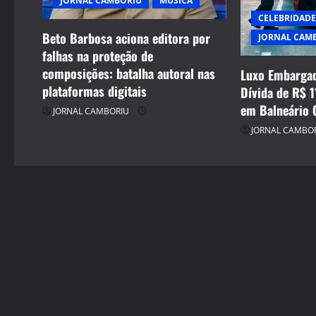
JORNAL CAMBORIU
MÚSICA
t
CELEBRIDADE
Beto Barbosa aciona editora por
JORNAL CAM
i
falhas na proteção de
composições: batalha autoral nas
Luxo Embargad
o
plataformas digitais
Dívida de R$ 1
n
em Balneário 
JORNAL CAMBORIU
JORNAL CAMBO