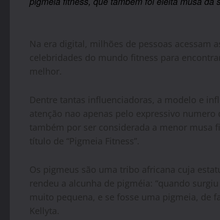
pigméia fitness, que também foi eleita musa da
Na era digital, milhões de pessoas acessam a
celebridades do mundo fitness para encontrar
melhor.
Dentre tantas influenciadoras, a modelo e in
atenção nao apenas pelo expressivo numero 
também por ser considerada a menor musa fi
título de “Pigmeia Fitness”.
Os pigmeus são uma tribo africana cuja estat
rendeu a alcunha de pigméia: “quando surgiu 
muito pequena, e se fosse uma pigmeia, de fat
Kellyta.