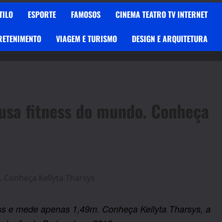
TILO
ESPORTE
FAMOSOS
CINEMA TEATRO TV INTERNET
RETENIMENTO
VIAGEM E TURISMO
DESIGN E ARQUITETURA
usa fitness do mundo. Conheça
ness e mede apenas 1,49m. Conheça Kellyta Tharsys, a