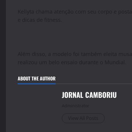
Kellyta chama atenção com seu corpo e posta 
e dicas de fitness.
Além disso, a modelo foi também eleita musa
realizou um belo ensaio durante o Mundial.
ABOUT THE AUTHOR
JORNAL CAMBORIU
Administrator
View All Posts