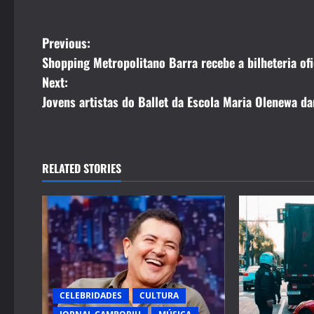
P
Previous:
Shopping Metropolitano Barra recebe a bilheteria ofi
o
Next:
s
Jovens artistas do Ballet da Escola Maria Olenewa d
t
n
RELATED STORIES
a
v
i
g
CELEBRIDADES
CULTURA
a