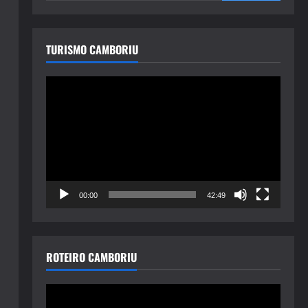
TURISMO CAMBORIU
Tocador
de
vídeo
00:00
42:49
ROTEIRO CAMBORIU
Tocador