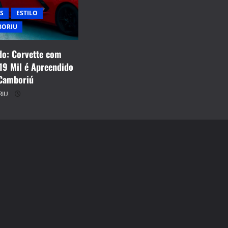
S
ESTILO
BORIU
o: Corvette com
19 Mil é Apreendido
Camboriú
RIU