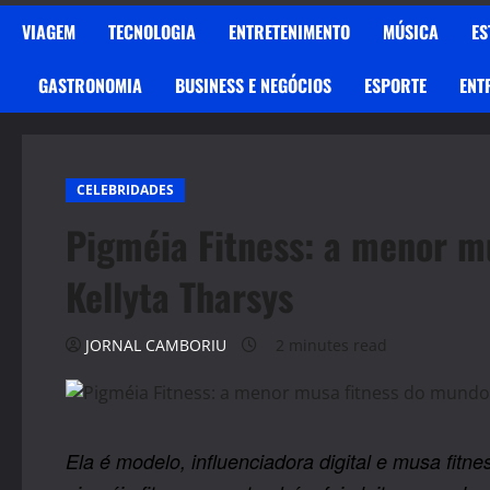
VIAGEM
TECNOLOGIA
ENTRETENIMENTO
MÚSICA
ES
GASTRONOMIA
BUSINESS E NEGÓCIOS
ESPORTE
ENT
CELEBRIDADES
Pigméia Fitness: a menor m
Kellyta Tharsys
JORNAL CAMBORIU
2 minutes read
Ela é modelo, influenciadora digital e musa fit