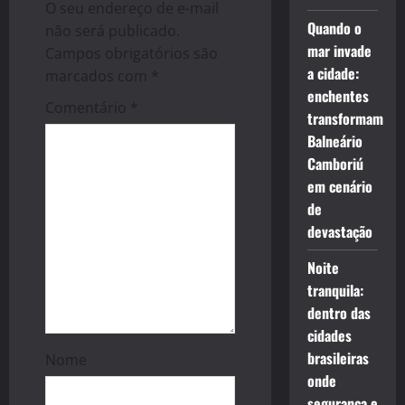
g
O seu endereço de e-mail
Quando o
não será publicado.
a
mar invade
Campos obrigatórios são
a cidade:
marcados com
*
t
enchentes
Comentário
*
transformam
i
Balneário
o
Camboriú
em cenário
n
de
devastação
Noite
tranquila:
dentro das
cidades
brasileiras
Nome
onde
segurança e