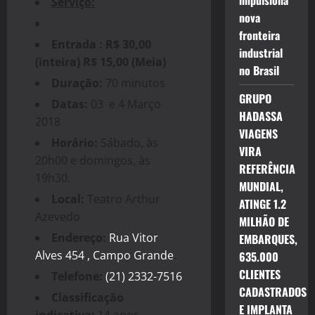
impulsiona
Serviço:
nova
fronteira
Entrada : R$ 30,00
industrial
(inteira) R$ 15,00 (Meia)
no Brasil
Duração:
70 minutos
GRUPO
Datas:
03 e 4 Março
HADASSA
2018
VIAGENS
Horário:
Sábado, às
VIRA
20h00 e domingos, às
REFERÊNCIA
19h30.
MUNDIAL,
Local:
Teatro Arthur
ATINGE 1.2
Azevedo
MILHÃO DE
Endereço:
Rua Vitor
EMBARQUES,
Alves 454 , Campo Grande
.
635.000
CLIENTES
Telefone:
(21) 2332-7516
CADASTRADOS
Classificação
E IMPLANTA