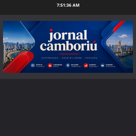
Skip
7:51:37 AM
to
content