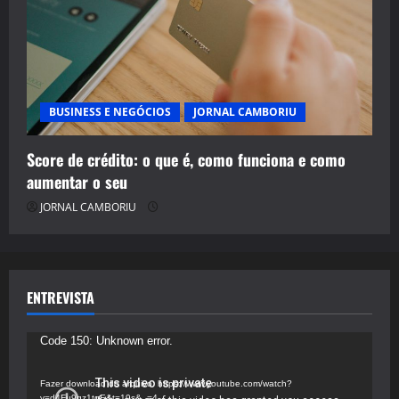
BUSINESS E NEGÓCIOS
JORNAL CAMBORIU
Score de crédito: o que é, como funciona e como
aumentar o seu
JORNAL CAMBORIU
ENTREVISTA
Tocador
Code 150: Unknown error.
de
vídeo
Fazer download do arquivo: https://www.youtube.com/watch?
v=d4Fu9gz1tqE&t=19s&_=4