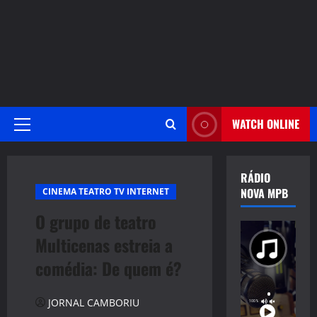
WATCH ONLINE
Primary
Menu
RÁDIO
NOVA MPB
CINEMA TEATRO TV INTERNET
O grupo de teatro
Multicenas estreia a
comédia: De quem é?
JORNAL CAMBORIU