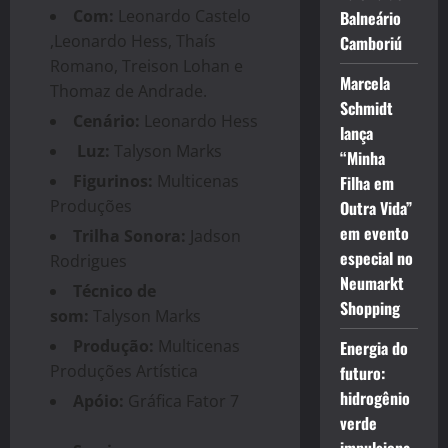
Com:
Leonardo Castelo
Balneário
,Leonardo Hess, Thaís
Camboriú
Romano, Treison Lohan e
Marcela
Thomaz de Andrade.
Schmidt
Cenário:
Leonardo Hess
lança
Luz:
Talyson Marks
“Minha
Figurinos:
Multicenas
Filha em
Produções
Outra Vida”
em evento
Trilha Sonora:
Jadson
especial no
Rodrigues
Neumarkt
Técnico de
Shopping
som:
Talyson Marks
Produção:
Multicenas
Energia do
Produções Artística
futuro:
hidrogênio
Apóio:
Gráfica Fator 7
verde