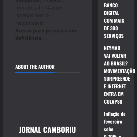
indicativa:
14 anos ,
BANCO
menores de 14 anos
DIGITAL
,apenas com o
COM MAIS
responsável.
DE 300
Acesso para pessoas com
SERVIÇOS
deficiência.
NEYMAR
VAI VOLTAR
AO BRASIL?
ABOUT THE AUTHOR
MOVIMENTAÇÃO
SURPREENDE
E INTERNET
ENTRA EM
COLAPSO
Inflação de
fevereiro
JORNAL CAMBORIU
sobe
0,70% e