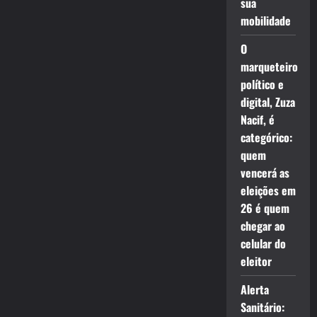
sua
mobilidade
O
marqueteiro
político e
digital, Zuza
Nacif, é
categórico:
quem
vencerá as
eleições em
26 é quem
chegar ao
celular do
eleitor
Alerta
Sanitário: