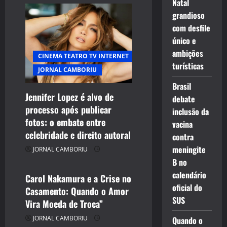
Natal
grandioso
com desfile
único e
ambições
CINEMA TEATRO TV INTERNET
turísticas
JORNAL CAMBORIU
Brasil
Jennifer Lopez é alvo de
debate
processo após publicar
inclusão da
CELEBRIDADES
fotos: o embate entre
vacina
CINEMA TEATRO TV INTERNET
celebridade e direito autoral
contra
ENTRETENIMENTO
meningite
JORNAL CAMBORIU
JORNAL CAMBORIU
B no
calendário
Carol Nakamura e a Crise no
oficial do
Casamento: Quando o Amor
SUS
Vira Moeda de Troca”
JORNAL CAMBORIU
Quando o