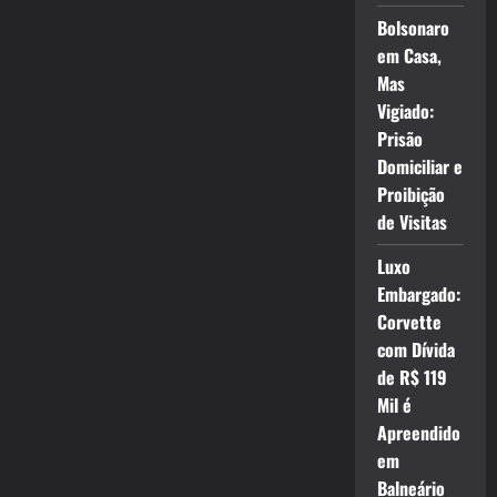
Bolsonaro
em Casa,
Mas
Vigiado:
Prisão
Domiciliar e
Proibição
de Visitas
Luxo
Embargado:
Corvette
com Dívida
de R$ 119
Mil é
Apreendido
em
Balneário