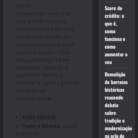
humor.
Score de
O espetáculo ainda trás
crédito: o
uma grande surpresa
que é,
quando o final é decidido
como
pela própria plateia , o
funciona e
espectador poderá então
como
conhecer desde o início
aumentar o
cada personagem e ver
seu
quem está mentindo e
Demolição
quem está falando a
de barracas
verdade, e o grupo garante
históricas
que pode ser
reacende
surpreendente.
debate
sobre
Ficha técnica:
tradição e
Texto e Direção:
Jadson
modernização
Rodrigues
na orla de