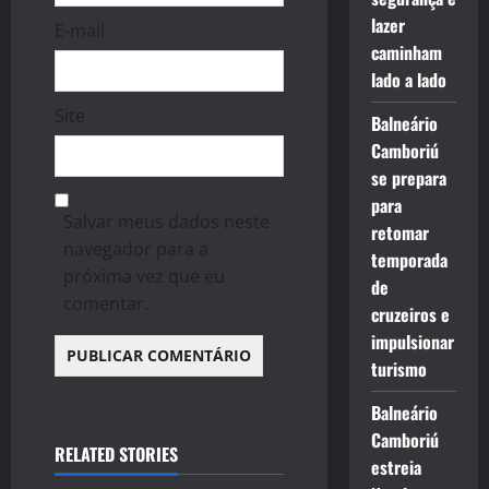
lazer
E-mail
caminham
lado a lado
Site
Balneário
Camboriú
se prepara
para
Salvar meus dados neste
retomar
navegador para a
temporada
próxima vez que eu
de
comentar.
cruzeiros e
impulsionar
turismo
Balneário
Camboriú
RELATED STORIES
estreia