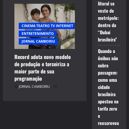
litoral se
veste de
metrópole:
dentro da
CINEMA TEATRO TV INTERNET
“Dubai
ENTRETENIMENTO
brasileira”
JORNAL CAMBORIU
Quando o
Record adota novo modelo
ônibus não
de produção e terceiriza a
cobra
maior parte de sua
passagem:
programação
como uma
cidade
JORNAL CAMBORIU
brasileira
apostou na
tarifa zero
e
reescreveu