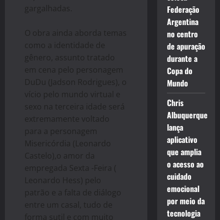
gargalhadas.
Federação
Argentina
O obra ainda aborda temas
no centro
como a identidade de
de apuração
gênero, assunto tratado
durante a
em cena pelo personagem
Copa do
DuDu (Jadson Rodrigues), o
Mundo
vício pelo mundo virtual e
Chris
sexo na terceira idade será
Albuquerque
extremamente voltado
lança
para a personagem
aplicativo
Misericórdia (Leonardo
que amplia
Castelo),o amor da
o acesso ao
empregada Sexta -Feira (
cuidado
Leonardo Hess) pelo
emocional
patrão e a falta de diálogo
por meio da
entre um casal, tudo de
tecnologia
forma sutil e com muito