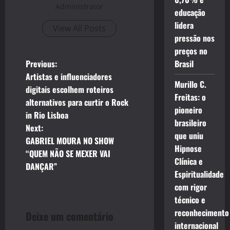
Administrator
educação
lidera
View All Posts
pressão nos
preços no
P
Previous:
Brasil
Artistas e influenciadores
o
Murillo C.
digitais escolhem roteiros
Freitas: o
alternativos para curtir o Rock
s
pioneiro
in Rio Lisboa
brasileiro
t
Next:
que uniu
GABRIEL MOURA NO SHOW
n
Hipnose
“QUEM NÃO SE MEXER VAI
Clínica e
DANÇAR”
a
Espiritualidade
com rigor
v
técnico e
reconhecimento
i
Deixe um comentário
internacional