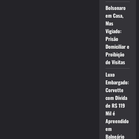
Bolsonaro
em Casa,
Mas
Vigiado:
Prisão
Domiciliar e
Proibição
de Visitas
Luxo
Embargado:
Corvette
com Dívida
de R$ 119
Mil é
Apreendido
em
Balneário