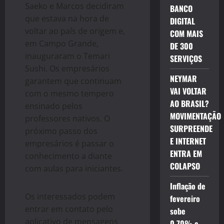
Saeko e Marcos decidiram
BANCO
que estava na hora de
DIGITAL
voltar ao país de origem e,
COM MAIS
em Campo Grande,
DE 300
inauguraram o Temari
SERVIÇOS
Sushi. Os empresários
NEYMAR
garantem que continuam
VAI VOLTAR
com o mesmo tempero
AO BRASIL?
ensinado pelos
MOVIMENTAÇÃO
professores nativos. O
SURPREENDE
próximo passo dos
E INTERNET
empresários é passar o
ENTRA EM
conhecimento a diante
COLAPSO
com aulas para iniciantes.
Inflação de
Os interessados podem
fevereiro
entrar em contato pelo
sobe
aplicativo de mensagens
0,70% e