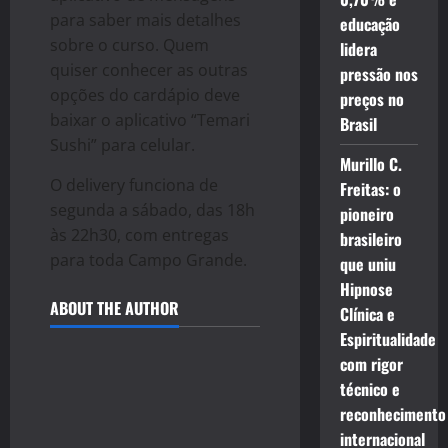
para saber mais detalhes
educação
sobre o curso. Quem
lidera
quiser conhecer as outras
pressão nos
opções do cardápio deve
preços no
baixar o aplicativo “Temari
Brasil
Sushi” para celular.
Murillo C.
O delivery funciona de
Freitas: o
segunda a sábado, das 18h
pioneiro
às 22h30, com entregas
brasileiro
para toda Campo Grande.
que uniu
Hipnose
ABOUT THE AUTHOR
Clínica e
Espiritualidade
com rigor
técnico e
reconhecimento
internacional