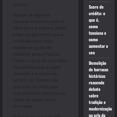
acrílico.
Score de
crédito: o
Apesar de algumas
que é,
pessoas ainda torcerem o
como
nariz para a mistura, Saeko
funciona e
e Marcos garantem que a
como
novidade virou uma
aumentar o
excelente opção de
seu
presente para a Páscoa.
Como a casca de chocolate
Demolição
fica isolada com o papel
de barracas
alumínio e o molde de
históricas
acrílico, os clientes não
reacende
precisam se preocupar
debate
com possíveis misturas do
sobre
sabor do peixe com o
tradição e
chocolate.
modernização
na orla de
O ovo pesa cerca de 530