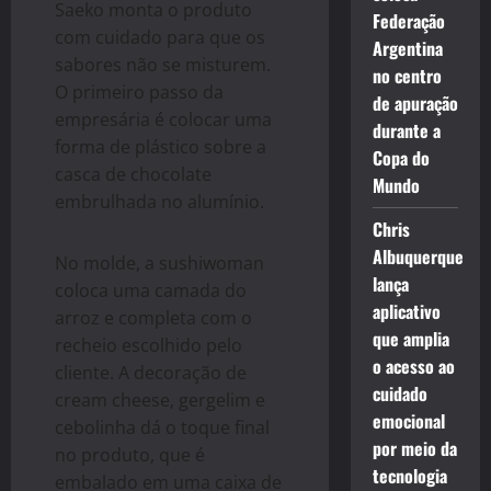
Saeko monta o produto
Federação
com cuidado para que os
Argentina
sabores não se misturem.
no centro
O primeiro passo da
de apuração
empresária é colocar uma
durante a
forma de plástico sobre a
Copa do
casca de chocolate
Mundo
embrulhada no alumínio.
Chris
Albuquerque
No molde, a sushiwoman
lança
coloca uma camada do
aplicativo
arroz e completa com o
que amplia
recheio escolhido pelo
o acesso ao
cliente. A decoração de
cuidado
cream cheese, gergelim e
emocional
cebolinha dá o toque final
por meio da
no produto, que é
tecnologia
embalado em uma caixa de