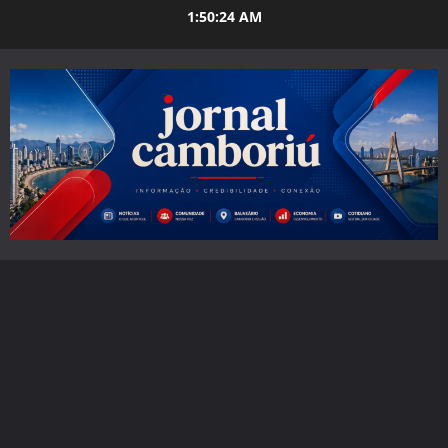
Skip
1:50:25 AM
to
content