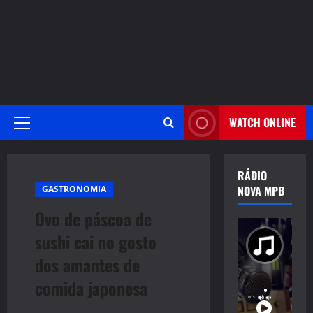
WATCH ONLINE
Primary
Menu
RÁDIO
NOVA MPB
GASTRONOMIA
Ovo de páscoa de
sushi cai no gosto
dos amantes de
comida japonesa