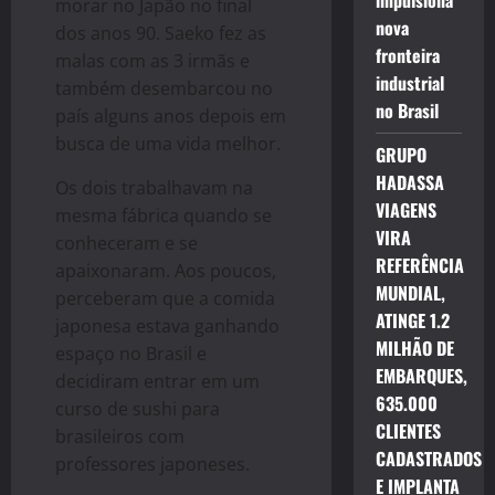
impulsiona
morar no Japão no final
nova
dos anos 90. Saeko fez as
fronteira
malas com as 3 irmãs e
industrial
também desembarcou no
no Brasil
país alguns anos depois em
busca de uma vida melhor.
GRUPO
HADASSA
Os dois trabalhavam na
VIAGENS
mesma fábrica quando se
VIRA
conheceram e se
REFERÊNCIA
apaixonaram. Aos poucos,
MUNDIAL,
perceberam que a comida
ATINGE 1.2
japonesa estava ganhando
MILHÃO DE
espaço no Brasil e
EMBARQUES,
decidiram entrar em um
635.000
curso de sushi para
CLIENTES
brasileiros com
CADASTRADOS
professores japoneses.
E IMPLANTA