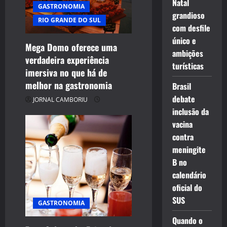
Natal
GASTRONOMIA
grandioso
RIO GRANDE DO SUL
com desfile
único e
Mega Domo oferece uma
ambições
verdadeira experiência
turísticas
imersiva no que há de
melhor na gastronomia
Brasil
debate
JORNAL CAMBORIU
inclusão da
vacina
contra
meningite
B no
calendário
oficial do
SUS
GASTRONOMIA
Quando o