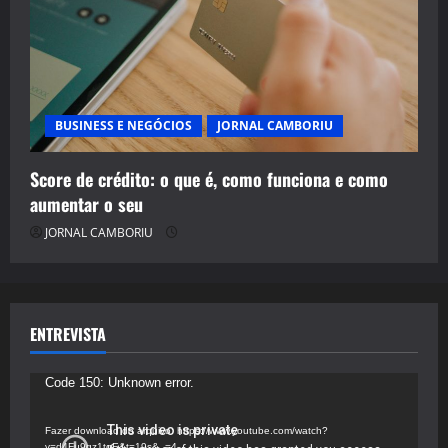
BUSINESS E NEGÓCIOS
JORNAL CAMBORIU
Score de crédito: o que é, como funciona e como
aumentar o seu
JORNAL CAMBORIU
ENTREVISTA
Tocador
Code 150: Unknown error.
de
vídeo
Fazer download do arquivo: https://www.youtube.com/watch?
v=d4Fu9gz1tqE&t=19s&_=4