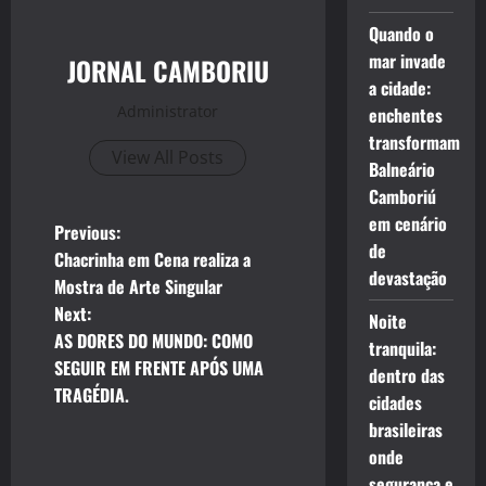
Quando o
mar invade
JORNAL CAMBORIU
a cidade:
Administrator
enchentes
transformam
View All Posts
Balneário
Camboriú
em cenário
P
Previous:
de
Chacrinha em Cena realiza a
o
devastação
Mostra de Arte Singular
Next:
s
Noite
AS DORES DO MUNDO: COMO
tranquila:
t
SEGUIR EM FRENTE APÓS UMA
dentro das
TRAGÉDIA.
cidades
n
brasileiras
a
onde
segurança e