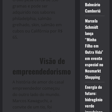
Balneário
gramas e pode ser
Camboriú
adquirido nos sabores
philadelphia, salmão
Marcela
grelhado, skin, salmão em
Schmidt
cubos ou Califórnia por R$
lança
65.
“Minha
Filha em
Outra Vida”
Visão de
em evento
especial no
empreendedorismo
Neumarkt
Shopping
A história de amor do casal
Energia do
empreendedor começou
futuro:
do outro lado do mundo.
hidrogênio
Marcos Kawaguchi, a
verde
convite de um tio, foi