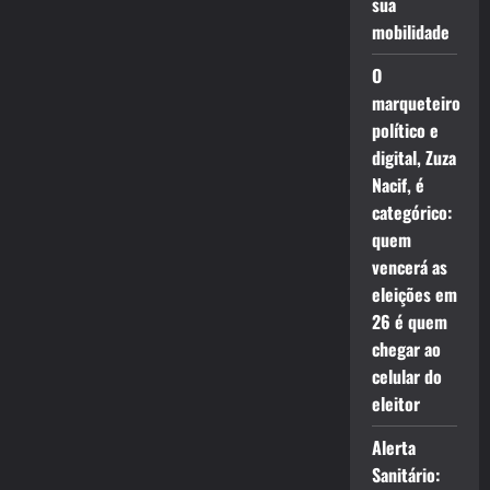
sua
mobilidade
O
marqueteiro
político e
digital, Zuza
Nacif, é
categórico:
quem
vencerá as
eleições em
26 é quem
chegar ao
celular do
eleitor
Alerta
Sanitário: