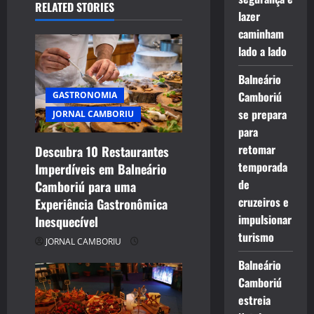
RELATED STORIES
v
lazer
caminham
i
lado a lado
g
Balneário
Camboriú
GASTRONOMIA
a
se prepara
JORNAL CAMBORIU
t
para
retomar
Descubra 10 Restaurantes
i
temporada
Imperdíveis em Balneário
de
Camboriú para uma
o
cruzeiros e
Experiência Gastronômica
n
impulsionar
Inesquecível
turismo
JORNAL CAMBORIU
Balneário
Camboriú
estreia