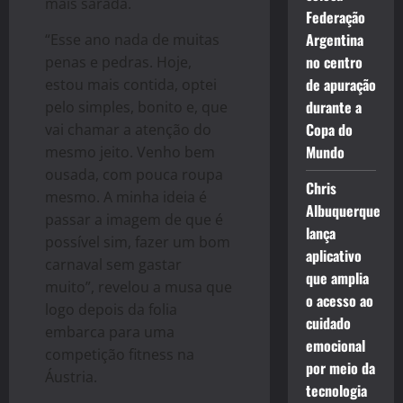
mais sarada.
Federação
Argentina
“Esse ano nada de muitas
no centro
penas e pedras. Hoje,
de apuração
estou mais contida, optei
durante a
pelo simples, bonito e, que
Copa do
vai chamar a atenção do
Mundo
mesmo jeito. Venho bem
ousada, com pouca roupa
Chris
mesmo. A minha ideia é
Albuquerque
passar a imagem de que é
lança
possível sim, fazer um bom
aplicativo
carnaval sem gastar
que amplia
muito”, revelou a musa que
o acesso ao
logo depois da folia
cuidado
embarca para uma
emocional
competição fitness na
por meio da
Áustria.
tecnologia