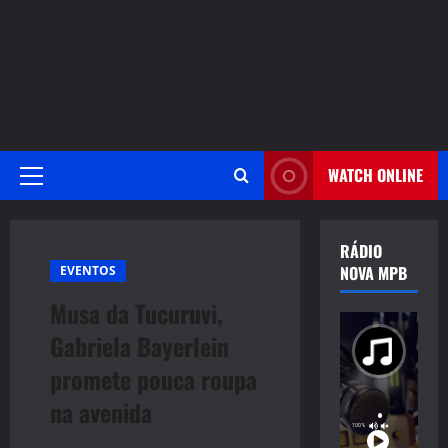
WATCH ONLINE
Primary
Menu
RÁDIO
NOVA MPB
EVENTOS
Musa da Tucuruvi,
Gabriela Bayerlein
promete pouca roupa
na avenida