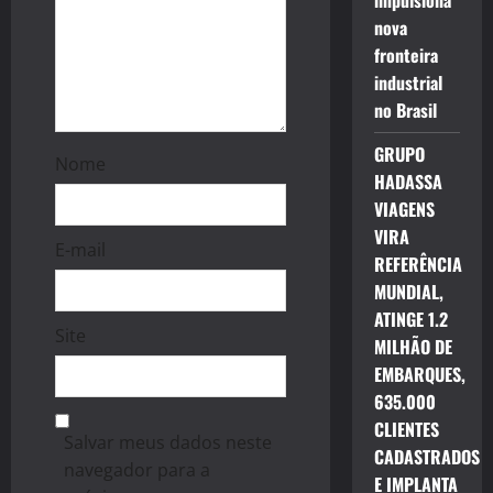
impulsiona
n
nova
fronteira
industrial
no Brasil
GRUPO
Nome
HADASSA
VIAGENS
VIRA
E-mail
REFERÊNCIA
MUNDIAL,
ATINGE 1.2
Site
MILHÃO DE
EMBARQUES,
635.000
CLIENTES
Salvar meus dados neste
CADASTRADOS
navegador para a
E IMPLANTA