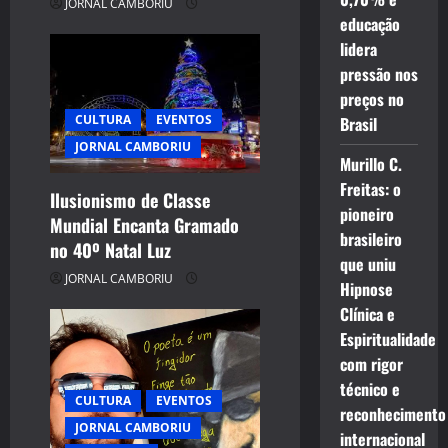
JORNAL CAMBORIU
educação
lidera
pressão nos
preços no
CULTURA
EVENTOS
Brasil
JORNAL CAMBORIU
Murillo C.
Freitas: o
Ilusionismo de Classe
pioneiro
Mundial Encanta Gramado
brasileiro
no 40º Natal Luz
que uniu
JORNAL CAMBORIU
Hipnose
Clínica e
Espiritualidade
com rigor
técnico e
CULTURA
EVENTOS
reconhecimento
JORNAL CAMBORIU
internacional