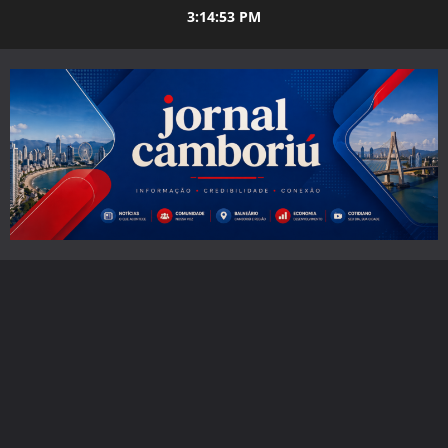
Skip
3:14:54 PM
to
content