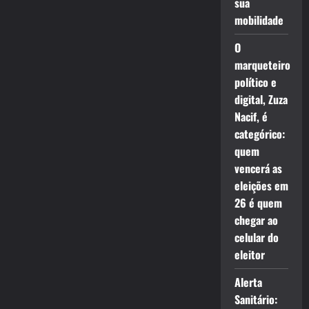
sua
mobilidade
O
marqueteiro
político e
digital, Zuza
Nacif, é
categórico:
quem
vencerá as
eleições em
26 é quem
chegar ao
celular do
eleitor
Alerta
Sanitário: