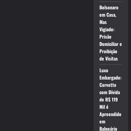
Bolsonaro
em Casa,
Mas
Vigiado:
Prisão
Domiciliar e
Proibição
de Visitas
Luxo
Embargado:
Corvette
com Dívida
de R$ 119
Mil é
Apreendido
em
Balneário