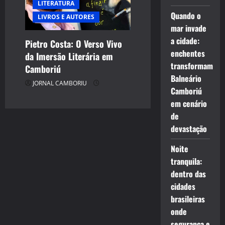
LITERATURA
Quando o
LIVROS E AUTORES
mar invade
a cidade:
Pietro Costa: O Verso Vivo
enchentes
da Imersão Literária em
transformam
Camboriú
Balneário
JORNAL CAMBORIU
Camboriú
em cenário
de
devastação
Noite
tranquila:
dentro das
cidades
brasileiras
onde
segurança e