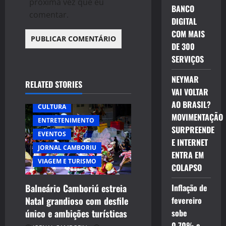
próxima vez que eu
BANCO
comentar.
DIGITAL
COM MAIS
DE 300
SERVIÇOS
NEYMAR
RELATED STORIES
VAI VOLTAR
AO BRASIL?
CULTURA
MOVIMENTAÇÃO
ENTRETENIMENTO
SURPREENDE
EVENTOS
E INTERNET
JORNAL CAMBORIU
ENTRA EM
VIAGEM E TURISMO
COLAPSO
Balneário Camboriú estreia
Inflação de
Natal grandioso com desfile
fevereiro
único e ambições turísticas
sobe
0,70% e