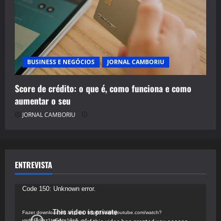
BUSINESS E NEGÓCIOS
JORNAL CAMBORIU
Score de crédito: o que é, como funciona e como
aumentar o seu
JORNAL CAMBORIU
ENTREVISTA
Tocador
Code 150: Unknown error.
de
vídeo
Fazer download do arquivo: https://www.youtube.com/watch?
v=d4Fu9gz1tqE&t=19s&_=4