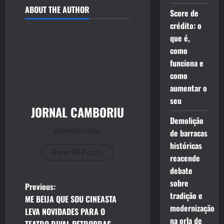
ABOUT THE AUTHOR
Score de
crédito: o
que é,
como
funciona e
como
aumentar o
seu
JORNAL CAMBORIU
Demolição
Administrator
de barracas
históricas
View All Posts
reacende
debate
sobre
P
Previous:
tradição e
ME BEIJA QUE SOU CINEASTA
o
modernização
LEVA NOVIDADES PARA O
na orla de