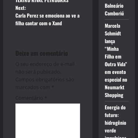
TEATRO RIVAL PETROBRAS
s
Balneário
Next:
Camboriú
t
Carla Perez se emociona ao ve a
filha cantar com o Xand
Marcela
n
Schmidt
a
lança
“Minha
Deixe um comentário
v
Filha em
Outra Vida”
O seu endereço de e-mail
i
em evento
não será publicado.
g
especial no
Campos obrigatórios são
Neumarkt
marcados com
*
a
Shopping
Comentário
*
t
Energia do
futuro:
i
hidrogênio
verde
o