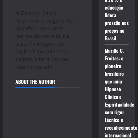
educação
4- Deborah Secco
lidera
Na primeira imagem, Rick
pressão nos
classifica como uma
preços no
iluminação perfeita. Na
Brasil
segunda imagem, ele
Murillo C.
explica ficou iluminado
Freitas: o
demais, e faria um uso
pioneiro
mais moderado.
brasileiro
que uniu
ABOUT THE AUTHOR
Hipnose
Clínica e
Espiritualidade
com rigor
técnico e
reconhecimento
internacional