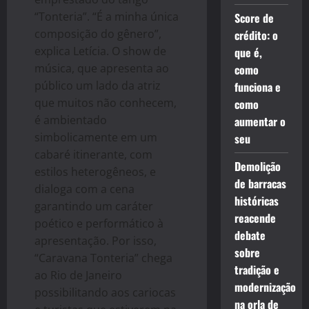
“Tonteria”. “É a minha única
Score de
composição do gênero”,
crédito: o
explica Letícia. O show de
que é,
música, que apresenta ao
como
público um lado da atriz
funciona e
que muitos não conhecem,
como
é ambientado
aumentar o
simbolicamente em um
seu
cabaré itinerante, com
Demolição
estilos heterogêneos, e
de barracas
dialoga com a cena
históricas
garantindo um caráter
reacende
poético e performático à
debate
apresentação. Por isso,
sobre
“Caravana Tonteria” chega
tradição e
ao Rio de Janeiro
modernização
possibilitando aos cariocas
na orla de