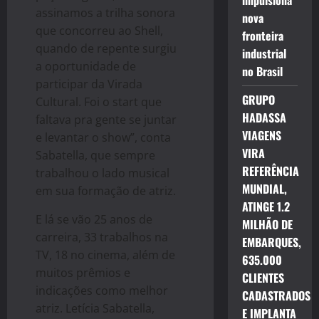
impulsiona
assinamos a trilha sonora
nova
que concorreu ao Shell,
fronteira
quando de repente surgiu
industrial
a oportunidade de
no Brasil
participar da Virada
GRUPO
Cultural. Foi o start que
HADASSA
faltava pra gente se juntar
VIAGENS
e levantar o show”, conta
VIRA
Sabatella, que sempre
REFERÊNCIA
trabalhou o lado musical
MUNDIAL,
em sua formação de atriz.
ATINGE 1.2
E lá se vão 25 anos de
MILHÃO DE
carreira, 33 trabalhos na
EMBARQUES,
TV, 18 no cinema, além de
635.000
muitos prêmios e
CLIENTES
indicações como melhor
CADASTRADOS
atriz. Letícia Sabatella,
E IMPLANTA