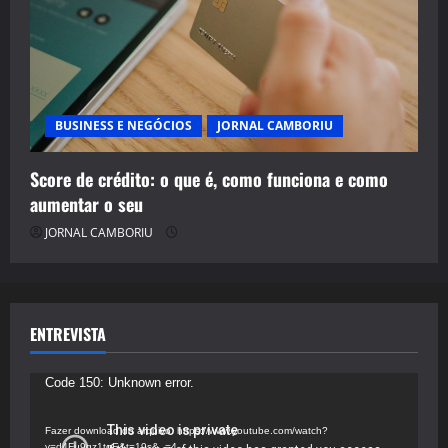
BUSINESS E NEGÓCIOS
JORNAL CAMBORIU
Score de crédito: o que é, como funciona e como
aumentar o seu
JORNAL CAMBORIU
ENTREVISTA
Tocador
Code 150: Unknown error.
de
vídeo
Fazer download do arquivo: https://www.youtube.com/watch?
v=d4Fu9gz1tqE&t=19s&_=4