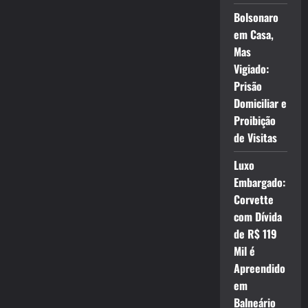
Bolsonaro
em Casa,
Mas
Vigiado:
Prisão
Domiciliar e
Proibição
de Visitas
Luxo
Embargado:
Corvette
com Dívida
de R$ 119
Mil é
Apreendido
em
Balneário