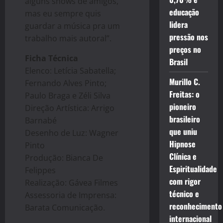
alguns shows de amigos,
educação
mas eu sempre quis
lidera
guardar a música pra um
pressão nos
trabalho mais autoral”.
preços no
Ficha Técnica
Brasil
Elenco: Letícia Sabatella;
Murillo C.
Fernando Alves Pinto;
Freitas: o
Paulo Braga e Zéli Silva
pioneiro
Direção Artística: Arrigo
brasileiro
Barnabé
que uniu
Desenho de Luz: Wagner
Hipnose
Pinto
Clínica e
Produção: Bianca De
Espiritualidade
Felippes
com rigor
Realização: Gávea Filmes
técnico e
Assessoria de Imprensa:
reconhecimento
Barata Comunicação.
internacional