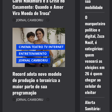
Carol Nakamura e a Crise no
sua
Casamento: Quando o Amor
mobilidade
Vira Moeda de Troca”
O
JORNAL CAMBORIU
marqueteiro
político e
digital, Zuza
Nacif, é
CINEMA TEATRO TV INTERNET
categórico:
ENTRETENIMENTO
quem
vencerá as
JORNAL CAMBORIU
eleições em
26 é quem
Record adota novo modelo
chegar ao
de produção e terceiriza a
celular do
maior parte de sua
eleitor
programação
JORNAL CAMBORIU
Alerta
Sanitário: