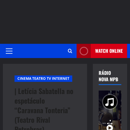
WATCH ONLINE
Primary
Menu
RÁDIO
NOVA MPB
CINEMA TEATRO TV INTERNET
| Letícia Sabatella no
espetáculo
“Caravana Tonteria”
(Teatro Rival
Petrobras)