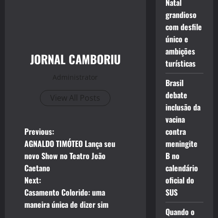
Natal
grandioso
com desfile
único e
ambições
JORNAL CAMBORIU
turísticas
Administrator
Brasil
debate
View All Posts
inclusão da
vacina
P
Previous:
contra
AGNALDO TIMÓTEO Lança seu
meningite
o
novo Show no Teatro João
B no
Caetano
calendário
s
Next:
oficial do
t
Casamento Colorido: uma
SUS
maneira única de dizer sim
n
Quando o