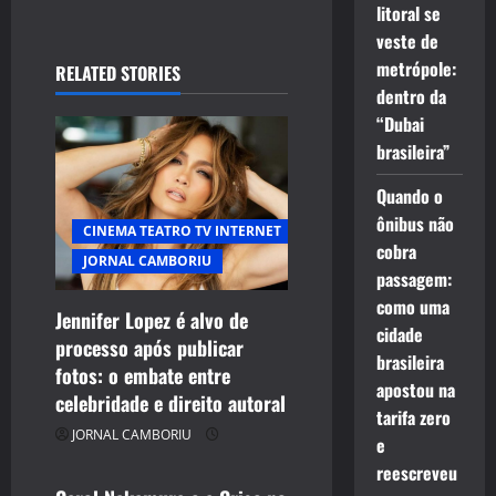
litoral se
a
veste de
metrópole:
RELATED STORIES
v
dentro da
“Dubai
i
brasileira”
g
Quando o
a
ônibus não
CINEMA TEATRO TV INTERNET
cobra
t
JORNAL CAMBORIU
passagem:
como uma
i
Jennifer Lopez é alvo de
cidade
processo após publicar
CELEBRIDADES
o
brasileira
fotos: o embate entre
CINEMA TEATRO TV INTERNET
apostou na
celebridade e direito autoral
n
ENTRETENIMENTO
tarifa zero
JORNAL CAMBORIU
JORNAL CAMBORIU
e
reescreveu