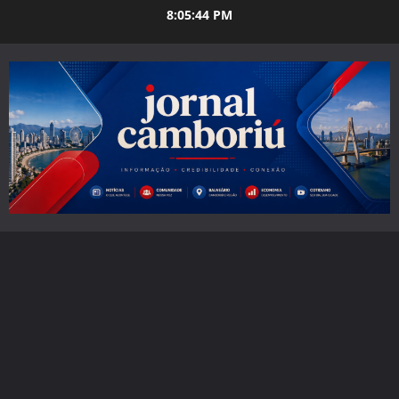
Skip
8:05:45 PM
to
content