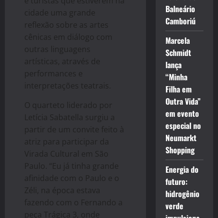
e turistas que estiverem na
Balneário
cidade uma grande
Camboriú
reflexão sobre as artes
cênicas em diálogo com
Marcela
outras linguagens
Schmidt
artísticas, através de
lança
performances e
“Minha
interpretações teatrais.
Filha em
Outra Vida”
O quarteto liderado por
em evento
Letícia Sabatella surgiu a
especial no
partir de um convite feito à
Neumarkt
atriz para participar da
Shopping
Virada Cultural em São
Paulo. “Eu já tinha grande
Energia do
afinidade com o Paulo e o
futuro:
Zéli, na época estava
hidrogênio
fazendo com o Fernando a
verde
peça Trágica 3, onde