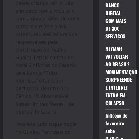
desde criança tem muita
BANCO
afinidade com a música e
DIGITAL
com a dança. Além de ouvir
COM MAIS
sempre a mãe e a avó
DE 300
cantar, seu avô foi um dos
SERVIÇOS
responsáveis pela
NEYMAR
construção do Teatro
VAI VOLTAR
Guaíra. Letícia cantou no
AO BRASIL?
coral Sinfônico do Paraná,
MOVIMENTAÇÃO
teve banda: “Tuba
SURPREENDE
Intimista” e também
E INTERNET
participou de um Coro
ENTRA EM
Cênico, “O Abominável
COLAPSO
Sebastião das Neves”, de
óperas do Guaíra.
Inflação de
fevereiro
“Assistia tudo o que podia
sobe
no Guaíra. Participei de
0,70% e