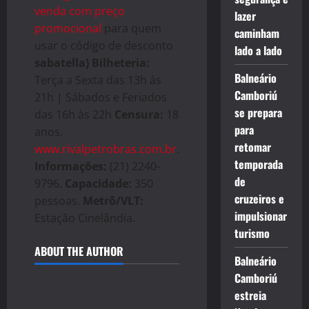
venda com preço
lazer
promocional
para quem
caminham
usar o código de desconto
lado a lado
sabatella)
Bilheteria:
Balneário
Terça a Sexta das 13h às
Camboriú
21h | Sábados e Feriados
se prepara
das 16h às 22h
Censura:
18
para
anos.
retomar
www.rivalpetrobras.com.br
.
temporada
Informações:
(21) 2240-
de
9796.
Capacidade:
350
cruzeiros e
pessoas.
Metrô/VLT:
impulsionar
Estação Cinelândia.
turismo
ABOUT THE AUTHOR
Balneário
Camboriú
estreia