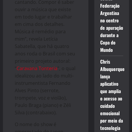
cantando. Compor é saber
Federação
ouvir a música que existe
Argentina
em todo lugar e trabalhar
no centro
em cima dos detalhes.
de apuração
Música é remédio para
durante a
mim”, revela Letícia
Copa do
Sabatella, que há quatro
Mundo
anos roda o Brasil com seu
primeiro projeto autoral:
Chris
“
Caravana Tonteria
”, o qual
Albuquerque
idealizou ao lado do multi-
lança
instrumentista Fernando
aplicativo
Alves Pinto (serrote,
que amplia
trompete, voz e violão),
o acesso ao
Paulo Braga (piano) e Zéli
cuidado
Silva (contrabaixo).
emocional
por meio da
O nome do show é
tecnologia
emprestado do tango