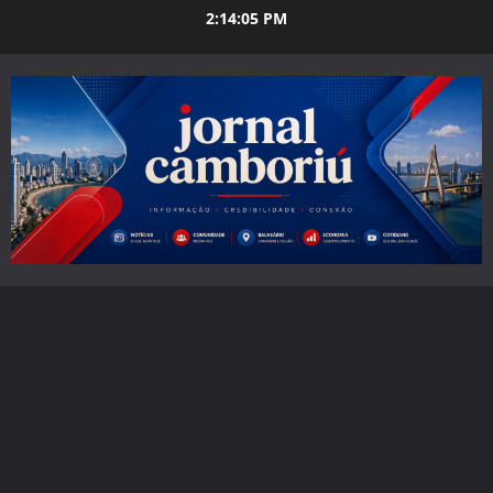
Skip
2:14:06 PM
to
content