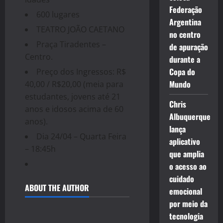
Federação
600 lugares
Argentina
TEATRO JOÃO CAETANO
no centro
Praça Tiradentes –
de apuração
Centro.
durante a
Copa do
Preço dos Ingressos: R$
Mundo
40,00 / R$20,00 (meia para
estudantes, jovens até 21
Chris
anos e idosos acima de 60
Albuquerque
anos).
lança
Dia 24/04 – Quarta Feira
aplicativo
– 18:45h
que amplia
o acesso ao
cuidado
ABOUT THE AUTHOR
emocional
por meio da
tecnologia