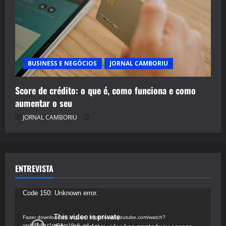
BUSINESS E NEGÓCIOS
JORNAL CAMBORIU
Score de crédito: o que é, como funciona e como
aumentar o seu
JORNAL CAMBORIU
ENTREVISTA
Tocador
Code 150: Unknown error.
de
vídeo
Fazer download do arquivo: https://www.youtube.com/watch?
v=d4Fu9gz1tqE&t=19s&_=4