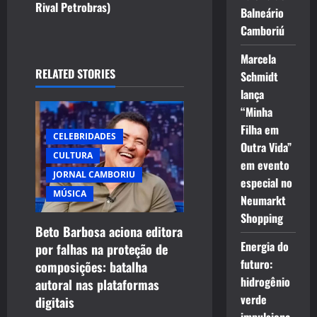
n
Rival Petrobras)
Balneário
a
Camboriú
Marcela
v
RELATED STORIES
Schmidt
i
lança
“Minha
g
Filha em
CELEBRIDADES
Outra Vida”
a
CULTURA
em evento
JORNAL CAMBORIU
t
especial no
MÚSICA
Neumarkt
i
Shopping
Beto Barbosa aciona editora
o
Energia do
por falhas na proteção de
futuro:
composições: batalha
n
hidrogênio
autoral nas plataformas
verde
digitais