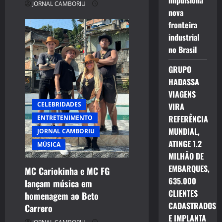
impulsiona
JORNAL CAMBORIU
nova
fronteira
industrial
no Brasil
GRUPO
HADASSA
VIAGENS
CELEBRIDADES
VIRA
REFERÊNCIA
ENTRETENIMENTO
MUNDIAL,
JORNAL CAMBORIU
ATINGE 1.2
MÚSICA
MILHÃO DE
EMBARQUES,
MC Cariokinha e MC FG
635.000
lançam música em
CLIENTES
homenagem ao Beto
CADASTRADOS
Carrero
E IMPLANTA