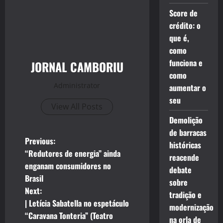
Score de
crédito: o
que é,
como
funciona e
JORNAL CAMBORIU
como
Administrator
aumentar o
seu
View All Posts
Demolição
de barracas
P
Previous:
históricas
“Redutores de energia” ainda
reacende
o
enganam consumidores no
debate
Brasil
s
sobre
Next:
tradição e
t
| Letícia Sabatella no espetáculo
modernização
“Caravana Tonteria” (Teatro
na orla de