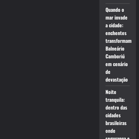
Quando o
mar invade
a cidade:
enchentes
transformam
Balneário
Camboriú
em cenário
de
devastação
Noite
tranquila:
dentro das
cidades
brasileiras
onde
segurança e