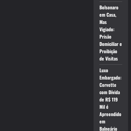
Bolsonaro
em Casa,
Mas
Vigiado:
Prisão
Domiciliar e
Proibição
de Visitas
Luxo
Embargado:
Corvette
com Dívida
de R$ 119
Mil é
Apreendido
em
Balneário