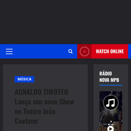
WATCH ONLINE
Primary
Menu
RÁDIO
NOVA MPB
MÚSICA
AGNALDO TIMÓTEO
Lança seu novo Show
no Teatro João
Caetano