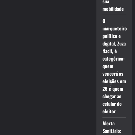
sua
mobilidade
O
marqueteiro
político e
digital, Zuza
Nacif, é
categórico:
quem
vencerá as
eleições em
26 é quem
chegar ao
celular do
eleitor
Alerta
Sanitário: