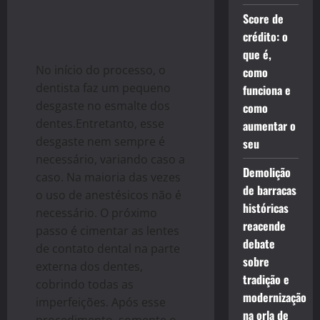
Score de
crédito: o
que é,
No início do processo, o
como
dentista faz um pequeno
funciona e
desgaste no esmalte dos
como
dentes.Entretanto, esse
aumentar o
desgaste nem sempre é
seu
necessário, variando caso a
Demolição
caso. Na maioria das vezes
de barracas
o uso de anestésicos não é
históricas
necessário. O próximo
reacende
passo é cimentar as lentes
debate
de contato dental na parte
sobre
externa dos dentes,
tradição e
cobrindo todas as
modernização
imperfeições. Após esse
na orla de
procedimento, somente o