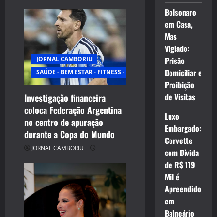
Bolsonaro
em Casa,
Mas
Vigiado:
JORNAL CAMBORIU
Prisão
Domiciliar e
SAÚDE - BEM ESTAR - FITNESS - ESPORTE
Proibição
de Visitas
Investigação financeira
coloca Federação Argentina
Luxo
no centro de apuração
Embargado:
durante a Copa do Mundo
Corvette
JORNAL CAMBORIU
com Dívida
de R$ 119
Mil é
Apreendido
em
Balneário