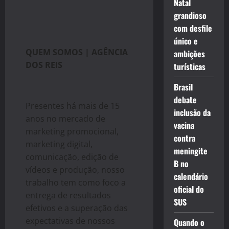
Natal
grandioso
com desfile
único e
QUEM SOMOS | AGÊNCIA
ambições
DOS REIS
turísticas
Brasil
debate
Presentes há mais de 15
inclusão da
anos no mercado de
vacina
marketing promocional,
contra
marketing digital,
meningite
comunicação, edição de
B no
vídeos e produção, nosso
calendário
trabalho tem como foco a
oficial do
entrega de resultados
SUS
efetivos e a superação das
expectativas de nossos
Quando o