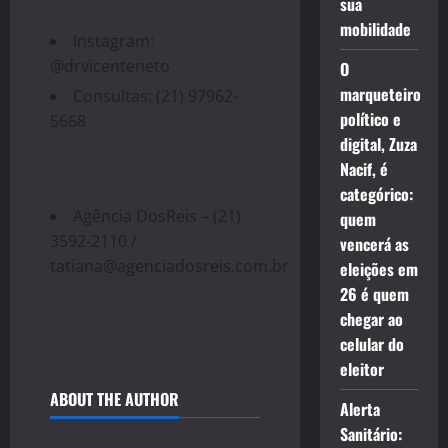
sua
mobilidade
Instagram:
@drvicenteneto
O
marqueteiro
Consultas: (21) 97962-
político e
5668
digital, Zuza
Nacif, é
categórico:
Agência DosReis – (21)
quem
3592-2110 /
vencerá as
tatiana@agenciadosreis.com.br
eleições em
26 é quem
chegar ao
celular do
eleitor
ABOUT THE AUTHOR
Alerta
Sanitário: