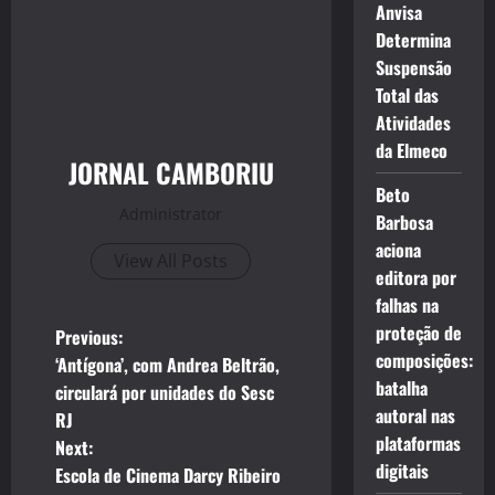
Anvisa
Determina
Suspensão
Total das
Atividades
da Elmeco
JORNAL CAMBORIU
Beto
Administrator
Barbosa
aciona
View All Posts
editora por
falhas na
proteção de
P
Previous:
composições:
‘Antígona’, com Andrea Beltrão,
o
batalha
circulará por unidades do Sesc
autoral nas
RJ
s
plataformas
Next:
digitais
t
Escola de Cinema Darcy Ribeiro