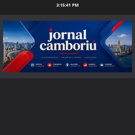
Skip
3:15:42 PM
to
content