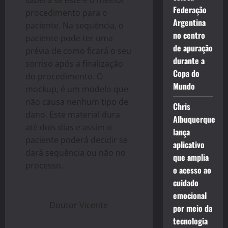
saberá se este é o melhor
Federação
procedimento para o
Argentina
paciente. Na sequência, o
no centro
paciente pode ter uma
de apuração
prévia de como ficará o seu
durante a
sorriso após a finalização
Copa do
do procedimento. O
Mundo
mockup, é um modelo que
não causa nenhum tipo de
Chris
dano. Este material dura
Albuquerque
até dois dias e assim o
lança
paciente poderá decidir se
aplicativo
dará sequência ou não no
que amplia
processo.
o acesso ao
cuidado
emocional
Doutor Vicente
por meio da
tecnologia