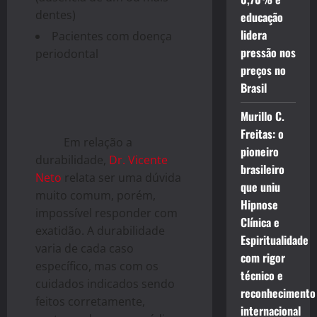
dentes)
educação
lidera
Pacientes com doença
pressão nos
periodontal
preços no
Brasil
Murillo C.
Freitas: o
Em relação a
pioneiro
durabilidade,
Dr. Vicente
brasileiro
Neto
relata ser uma dúvida
que uniu
muito comum, porém,
Hipnose
impossível responder com
Clínica e
exatidão. A durabilidade
Espiritualidade
varia de cada caso
com rigor
específico, mas com os
técnico e
cuidados indicados sendo
reconhecimento
feitos corretamente,
internacional