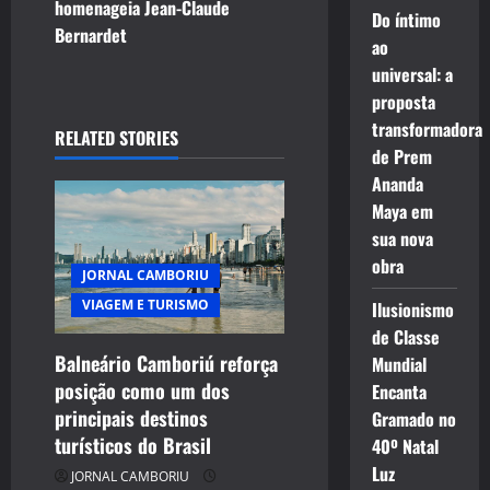
homenageia Jean-Claude
Do íntimo
n
Bernardet
ao
a
universal: a
proposta
v
transformadora
RELATED STORIES
de Prem
i
Ananda
g
Maya em
sua nova
a
obra
JORNAL CAMBORIU
t
VIAGEM E TURISMO
Ilusionismo
de Classe
i
Balneário Camboriú reforça
Mundial
posição como um dos
o
Encanta
principais destinos
Gramado no
n
turísticos do Brasil
40º Natal
Luz
JORNAL CAMBORIU