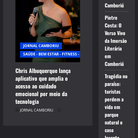
Camboriú
Pietro
Costa: O
Verso Vivo
da Imersão
JORNAL CAMBORIU
Literária
SAÚDE - BEM ESTAR - FITNESS - ESPORTE
em
Camboriú
Chris Albuquerque lança
Tragédia no
aplicativo que amplia o
paraíso:
acesso ao cuidado
turistas
emocional por meio da
perdem a
tecnologia
vida em
JORNAL CAMBORIU
parque
natural e
caso
levanta