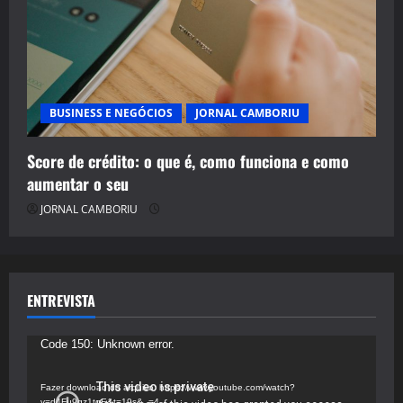
BUSINESS E NEGÓCIOS
JORNAL CAMBORIU
Score de crédito: o que é, como funciona e como
aumentar o seu
JORNAL CAMBORIU
ENTREVISTA
Tocador
Code 150: Unknown error.
de
vídeo
Fazer download do arquivo: https://www.youtube.com/watch?
v=d4Fu9gz1tqE&t=19s&_=4