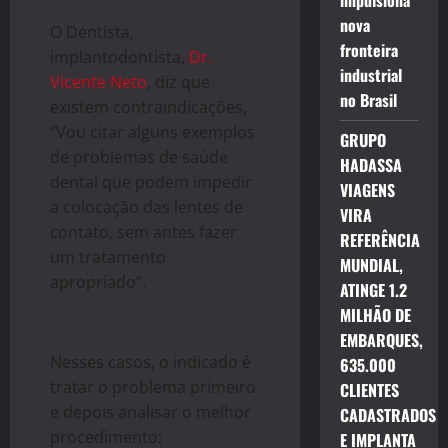
impulsiona
nova
O Dentista,
fronteira
implantodontista,
Dr.
industrial
Vicente Neto
, diz que
no Brasil
existem contraindicações,
“Vou citar alguns exemplos
GRUPO
de problemas de saúde
HADASSA
dental que podem impedir
VIAGENS
a colocação das lentes de
VIRA
contato, sem antes fazer
REFERÊNCIA
um tratamento
MUNDIAL,
apropriado”.
ATINGE 1.2
MILHÃO DE
EMBARQUES,
Nesses casos, o indicado é
635.000
tratar o problema primeiro
CLIENTES
e depois analisar o melhor
CADASTRADOS
procedimento:
E IMPLANTA