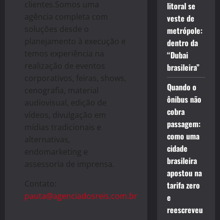
clientes.Somos uma
litoral se
agência completa com
veste de
soluções desde o
metrópole:
planejamento à execução e
dentro da
temos experiência na
“Dubai
realização de eventos
brasileira”
corporativos, feiras, shows,
Quando o
cenografia, material
ônibus não
audiovisual, edição de
cobra
vídeos, divulgação em
passagem:
mídias tradicionais e
como uma
alternativas,
cidade
endomarketing e
brasileira
assessoria de imprensa.
apostou na
Contato:
tarifa zero
pauta@agenciadosreis.com.br
e
reescreveu