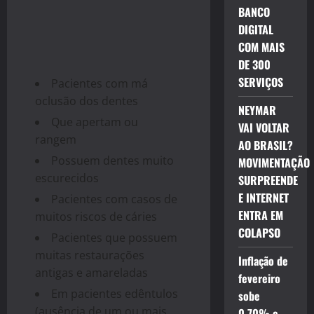
BANCO
DIGITAL
COM MAIS
DE 300
SERVIÇOS
Pacientes com má
oclusão dos dentes
NEYMAR
Que apertam ou
VAI VOLTAR
rangem
AO BRASIL?
Possuem dentes muito
MOVIMENTAÇÃO
escurecidos
SURPREENDE
E INTERNET
Pacientes com casos de
ENTRA EM
muitos riscos de cáries
COLAPSO
Pacientes que possuem
muitas restaurações
Inflação de
antigas e amareladas
fevereiro
Em pacientes edêntulos
sobe
(ausência de um ou mais
0,70% e