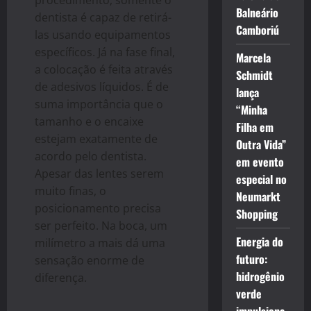
Balneário
dentista é capaz de retirá-
Camboriú
las usando equipamentos
específicos. Já na fase final,
Marcela
a colocação é feita através
Schmidt
de adesivos líquidos. É de
lança
suma importância que o
“Minha
tamanho e o encaixe
Filha em
estejam exatamente de
Outra Vida”
acordo pelo dentista.
em evento
Apesar das lentes serem
especial no
muito finas, o
Neumarkt
posicionamento precisa
Shopping
ser perfeito. Na boca, um
Energia do
milímetro a mais dá uma
futuro:
sensação enorme de
hidrogênio
diferença.
verde