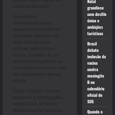
Natal
sua dramaticidade.
grandioso
com desfile
Reconhecido
único e
internacionalmente,
ambições
desenvolve uma série de
turísticas
atividades didáticas nas
artes cênicas como
Brasil
oficinas, seminários e
debate
cursos. É criador de um
inclusão da
teatro preocupado em se
vacina
comunicar e se tornar cada
contra
vez mais próximo de sua
meningite
plateia.
B no
calendário
Como resultado de suas
oficial do
pesquisas e investigações,
SUS
nestas áreas do teatro,
desenvolveu ferramentas
Quando o