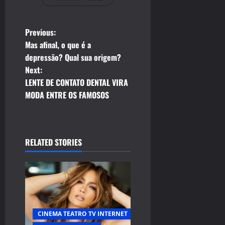
P
Previous:
Mas afinal, o que é a
o
depressão? Qual sua origem?
Next:
s
LENTE DE CONTATO DENTAL VIRA
t
MODA ENTRE OS FAMOSOS
n
a
RELATED STORIES
v
i
g
CINEMA TEATRO TV INTERNET