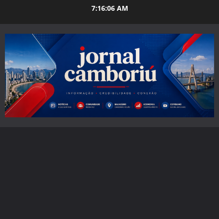
Skip
7:16:07 AM
to
content