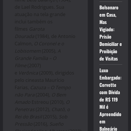
de Lael Rodrigues. Sua
Bolsonaro
atuação na tela grande
em Casa,
inclui também os
Mas
filmes
Garota
Vigiado:
Dourada
(1984), de Antonio
Prisão
Calmon,
O Coronel e o
Domiciliar e
Lobisomem
(2005),
A
Proibição
Grande Família – O
de Visitas
Filme
(2007)
Luxo
e
Verônica
(2009), dirigidos
Embargado:
pelo cineasta Maurício
Corvette
Farias,
Cazuza – O Tempo
com Dívida
não Para
(2004),
O Bem
de R$ 119
Amado
Estreou (2010),
O
Mil é
Penetras
(2012),
Chatô, o
Apreendido
Rei do Brasil
(2015),
Sob
em
Pressão
(2016),
Sueño
Balneário