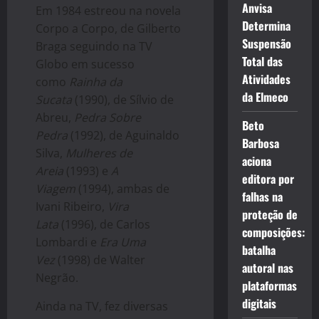
Anvisa
Em 1984 estreou na novela
Determina
Corpo a Corpo, de Gilberto
Suspensão
Braga seguindo na TV
Total das
Globo em sucesso
Atividades
como
Rainha da
da Elmeco
Sucata
(1990), de Sílvio de
Abreu,
Pedra Sobre
Beto
Pedra
(1992), de Aguinaldo
Barbosa
Silva,
Mulheres de
aciona
Areia
(1993) e
A
editora por
Viagem
(1994), ambas de
falhas na
Ivani Ribeiro,
Vira
proteção de
Lata
(1996), de Carlos
composições:
Lombardi e
Era Uma
batalha
Vez
(1998) de Walter
autoral nas
Negrão.
plataformas
digitais
Ainda na TV, fez diversas