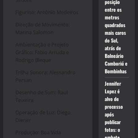
posição
entre os
Figurino: Antônio Medeiros
metros
Direção de Movimento:
quadrados
Marina Salomon
mais caros
do Sul,
Ambientação e Projeto
atrás de
Gráfico: Fabio Arruda e
Balneário
Rodrigo Bleque
Camboriú e
Bombinhas
Trilha Sonora: Alessandro
Persan
Jennifer
Lopez é
Desenho de Som: Raul
alvo de
Teixeira
processo
Operação de Luz: Diego
após
Diener
publicar
fotos: o
Produção: Boa Vida
embate