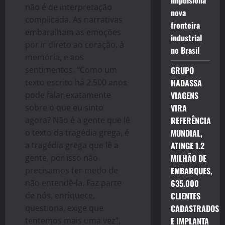
impulsiona
não é de interpretação
nova
complicada. As narrativas
fronteira
embaralham as emoções
industrial
por ir direto ao coração, à
no Brasil
memória, e aos
sentimentos. “Como um
GRUPO
texto escrito há 2.500 anos
HADASSA
pode falar exatamente
VIAGENS
sobre o que eu sinto
VIRA
agora? Não é a gente que lê
REFERÊNCIA
o texto da tragédia grega, é
MUNDIAL,
a tragédia grega que lê a
ATINGE 1.2
gente, por isso não
MILHÃO DE
precisamos ter medo de
EMBARQUES,
não entendê-la. Faz parte
635.000
de nós, enriquece,
CLIENTES
questiona, exige que
CADASTRADOS
tentemos mais uma vez”,
E IMPLANTA