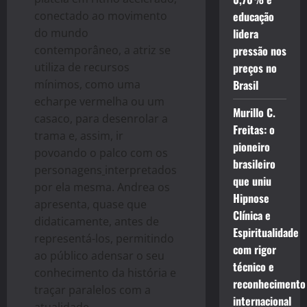
conectado ao movimento
educação
do mundo
lidera
contemporâneo, a atriz se
pressão nos
utiliza de recursos
preços no
mínimos, como uma
Brasil
echarpe vermelha ou um
Murillo C.
casaco, para desenrolar a
Freitas: o
trama e, assim, ir
pioneiro
povoando o palco com os
brasileiro
personagens
interpretados
que uniu
por ela mesma. Andrea os
Hipnose
apresenta, quase que
Clínica e
didaticamente, antes de
Espiritualidade
representá-los, permitindo
com rigor
ao público adensar o seu
técnico e
conhecimento da história e
reconhecimento
traçar paralelos com a
internacional
atualidade.