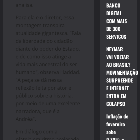
analisa.
BANCO
DIGITAL
Para ela e o diretor, essa
COM MAIS
montagem transpira
DE 300
atualidade gigantesca. “Fala
SERVIÇOS
da liberdade do cidadão
diante do poder do Estado,
NEYMAR
e de como isso atinge a
VAI VOLTAR
vida mais ancestral do ser
AO BRASIL?
humano”, observa Haddad.
MOVIMENTAÇÃO
“A peça se dá nessa
SURPREENDE
reflexão feita por ator e
E INTERNET
público sobre a história,
ENTRA EM
por meio de uma excelente
COLAPSO
narradora, que é a
Inflação de
Andréa”.
fevereiro
Em diálogo com a
sobe
plateia em ritmo acelerado,
0,70% e