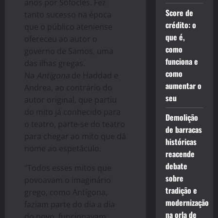
anos por Sófocles. Fez
Score de
tanto sucesso na época
crédito: o
que o público ateniense
que é,
ofereceu ao autor o
como
governo de Samos, uma
funciona e
das ilhas gregas.
como
Na
Antígona
de Haddad e
aumentar o
Andrea, ao contrário do
seu
autor original, que partiu
do mito já conhecido para
Demolição
o teatro, parte-se do teatro
de barracas
para chegar ao mito que dá
históricas
nome ao espetáculo.
reacende
debate
“Todos esses mitos que
sobre
povoavam o imaginário
tradição e
grego, como Antígona,
modernização
faziam parte do dia a dia
na orla de
do povo, funcionavam