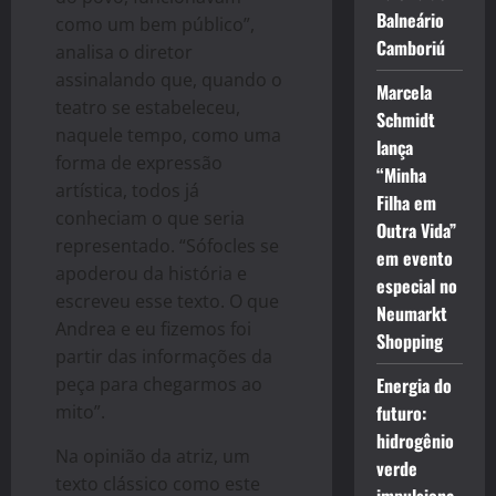
Balneário
como um bem público”,
Camboriú
analisa o diretor
assinalando que, quando o
Marcela
teatro se estabeleceu,
Schmidt
naquele tempo, como uma
lança
forma de expressão
“Minha
artística, todos já
Filha em
conheciam o que seria
Outra Vida”
representado. “Sófocles se
em evento
apoderou da história e
especial no
escreveu esse texto. O que
Neumarkt
Andrea e eu fizemos foi
Shopping
partir das informações da
peça para chegarmos ao
Energia do
mito”.
futuro:
hidrogênio
Na opinião da atriz, um
verde
texto clássico como este