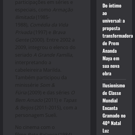
participações em séries e
Do íntimo
especiais, como
Armação
ao
Ilimitada
(1985-
universal: a
1988),
Comédia da Vida
proposta
Privada
(1997) e
Brava
transformadora
Gente
(2000). Entre 2002 a
de Prem
2009, integrou o elenco do
Ananda
seriado
A Grande Família
,
Maya em
interpretando a
sua nova
cabeleireira Marilda.
obra
Também participou da
minissérie
Som &
Ilusionismo
Fúria
(2009) e das séries
O
de Classe
Bem Amado
(2011) e
Tapas
Mundial
& Beijos
(2011-2015), com a
Encanta
personagem Sueli.
Gramado no
40º Natal
No cinema com o
Luz
filme
Bete Balanço
(1984),