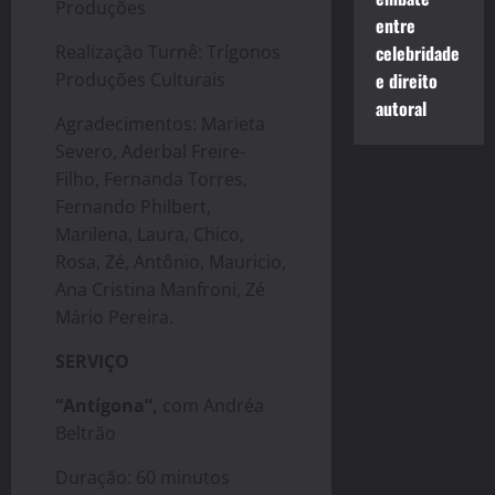
Produções
entre
Realização Turnê: Trígonos
celebridade
Produções Culturais
e direito
autoral
Agradecimentos: Marieta
Severo, Aderbal Freire-
Filho, Fernanda Torres,
Fernando Philbert,
Marilena, Laura, Chico,
Rosa, Zé, Antônio, Mauricio,
Ana Cristina Manfroni, Zé
Mário Pereira.
SERVIÇO
“Antígona”,
com Andréa
Beltrão
Duração: 60 minutos