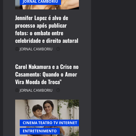
a
JORNAL CAMBORIU
t
Jennifer Lopez é alvo de
i
processo após publicar
CELEBRIDADES
fotos: o embate entre
CINEMA TEATRO TV INTERNET
o
celebridade e direito autoral
ENTRETENIMENTO
n
JORNAL CAMBORIU
JORNAL CAMBORIU
Carol Nakamura e a Crise no
Casamento: Quando o Amor
Vira Moeda de Troca”
JORNAL CAMBORIU
CINEMA TEATRO TV INTERNET
ENTRETENIMENTO