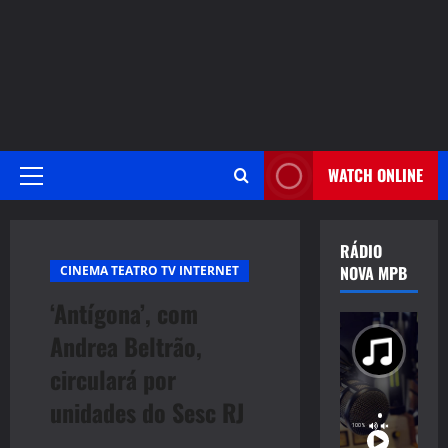
WATCH ONLINE
Primary
Menu
RÁDIO
NOVA MPB
CINEMA TEATRO TV INTERNET
‘Antígona’, com
Andrea Beltrão,
circulará por
unidades do Sesc RJ