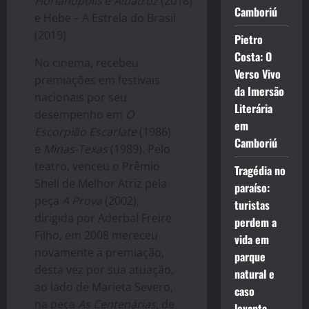
Florianópolis
e
Albatroz
(2018)
Camboriú
e Hebe – A Estrela do Brasil
(2019).
Pietro
Costa: O
No cinema, recebeu
Verso Vivo
premiações em festivais
da Imersão
nacionais por seu
Literária
desempenho em
O
em
Escorpião Escarlate
(1986)
Camboriú
e
Minas-Texas
(1989). Pelo
teatro, venceu o Prêmio
Tragédia no
Shell de Melhor Atriz pela
paraíso:
peça
A Prova
(2002),
turistas
dirigida por Aderbal Freire
perdem a
Filho, em 2008 mereceu
vida em
novamente a premiação,
parque
desta vez por sua atuação,
natural e
ao lado de Marieta Severo,
caso
na peça
As Centenárias
, de
levanta