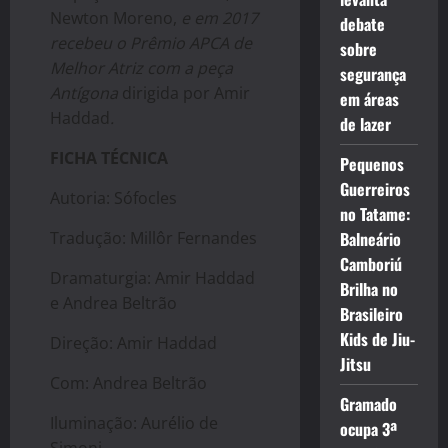
Newton Moreno,
e em 2017
debate
recebeu o Prêmio APCA de
sobre
Melhor Atriz com a peça
segurança
Antígona
dirigida por Amir
em áreas
Haddad
.
de lazer
FICHA TÉCNICA
Pequenos
Guerreiros
Autoria: Sófocles
no Tatame:
Tradução: Millôr Fernandes
Balneário
Camboriú
Dramaturgia: Amir Haddad
Brilha no
e Andrea Beltrão
Brasileiro
Kids de Jiu-
Direção: Amir Haddad
Jitsu
Com: Andrea Beltrão
Gramado
Iluminação: Aurélio de
ocupa 3ª
Simoni