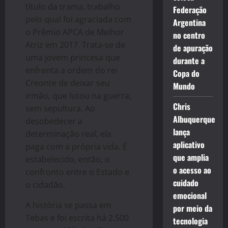
título da trama, trabalho
Federação
pelo qual foi agraciada com
Argentina
o Prêmio APCA de Melhor
no centro
Atriz em 2017. Trata-se de
de apuração
uma jovem princesa que
durante a
enfrenta a ordem do rei
Copa do
Creonte de deixar seu
Mundo
irmão, que lutou na guerra,
Chris
sem sepultura. Ao
Albuquerque
desobedecer a
lança
determinação real, ela
aplicativo
paga com a própria vida. É
que amplia
estabelecido, então, o
o acesso ao
confronto entre o Estado e
cuidado
o cidadão.
emocional
A história se passa em
por meio da
Tebas e foi escrita há 2.500
tecnologia